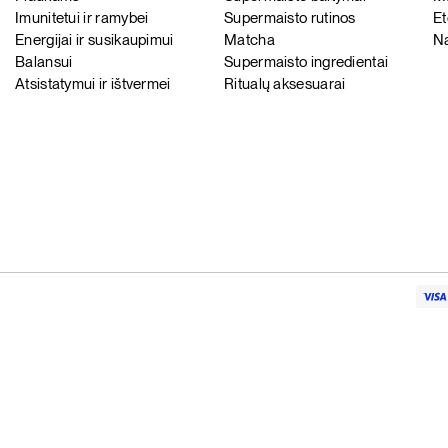
Imunitetui ir ramybei
Supermaisto rutinos
Et
Energijai ir susikaupimui
Matcha
Na
Balansui
Supermaisto ingredientai
Atsistatymui ir ištvermei
Ritualų aksesuarai