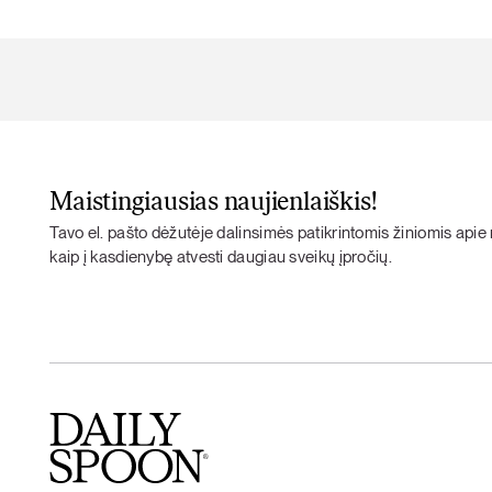
Maistingiausias naujienlaiškis!
Tavo el. pašto dėžutėje dalinsimės patikrintomis žiniomis apie m
kaip į kasdienybę atvesti daugiau sveikų įpročių.