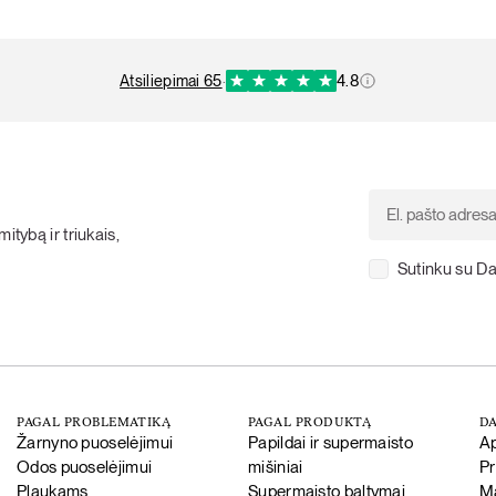
atsiliepimai 65
·
4.8
itybą ir triukais,
Sutinku su Da
PAGAL PROBLEMATIKĄ
PAGAL PRODUKTĄ
DA
Žarnyno puoselėjimui
Papildai ir supermaisto
A
Odos puoselėjimui
mišiniai
P
Plaukams
Supermaisto baltymai
Ma