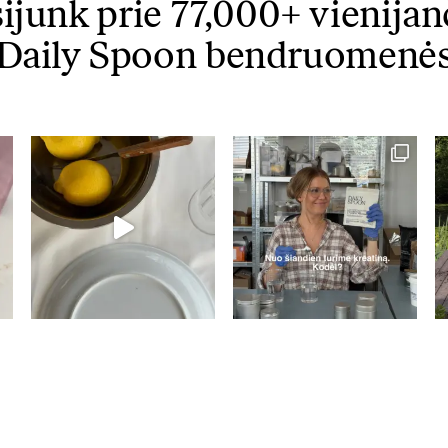
sijunk prie 77,000+ vienijan
KARŠTI PATIEKALAI
PIETŪS / VAKARIENĖ
Daily Spoon bendruomenė