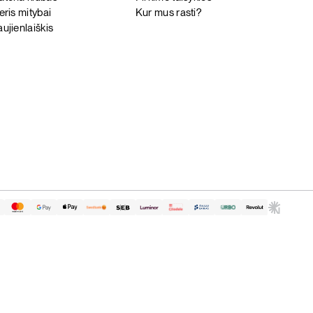
eris mitybai
Kur mus rasti?
ujienlaiškis