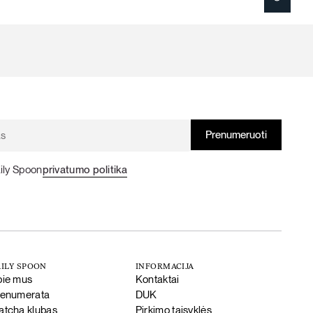
ily Spoon
privatumo politika
ILY SPOON
INFORMACIJA
pie mus
Kontaktai
renumerata
DUK
tcha klubas
Pirkimo taisyklės