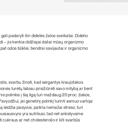
gali padaryti itin didelės žalos sveikatai. Didelio
i – jis kenkia didžiajai daliai mūsų organizmo
 pat odos būklei, bendrai savijautai ir organizmo
tis, svarbu žinoti, kad sergantys kraujotakos
žmonės turėtų labiau prisižiūrėti savo mitybą ar bent
nis polinkis į šią ligą turi maždaug 20 proc. įtakos,
yzdžiui, jei genetinį polinkį turinti asmuo vartoja
 leidžia pasyviai, patiria nemažai streso, turi
pusiausvyra yra sutrikusi, tad net ankstyvame
i cukraus ar net cholesterolio ir kiti svarbūs