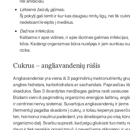
nei anksčiau.
Lėtesnis žaizdų gijimas;
Šį pokytį gali lemti ir kur kas daugiau rimtų ligų, nei tik cuk
nedelsiant kreiptis į medikus.
Dažnos infekcijos;
Kalbama ir apie vidines, ir apie išorines galimas infekcijas,
kitos. Kadangi organizmas būna nusilpęs ir jam sunkiau susi
rizika.
Cukrus – angliavandenių rūšis
Angliavandeniai yra viena iš 3 pagrindinių makronutrientų grupi
anglies hidratais, karbohidratais ar sacharidais. Paprasčiau iš
skaidulos. Šias 3 išvardytas medžiagas galima rasti vaisiuose
Būdami vieni iš pagrindinių organizmo energijos šaltinių, ang
ir centrinei nervų sistemai. Suvartojus angliavandenių ir jiem
(fermentų) pagalba skaidomi į cukrų, o toliau kepenys paverčia 
ten, hormonui insulinui padedant, yra išnešiojama po visą kūną
organizmo dalį. Svarbu suprasti, kad jeigu gliukozė tuo metu nė
daug ir tiek nereikia organizmui), ji paverčiama glikogenu ir 