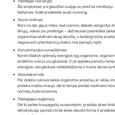
Padidėjęs nuovargis;
Šis simptomas yra glaudžiai susijęs su prieš tai minėtuoju
baltymais, todėl pradedate jausti nuovargį.
Svorio kritimas;
Nors vis dar gajus mitas, kad cukriniu diabetu sergantys žmon
tikrųjų, viskas yra priešingai – dažniausiai pasireiškia p
organizmas atsikrato daug skysčių, o kadangi būna prast
negaunanti užtenkamo jų kiekio, ima pamažu nykti.
Koncentracijos sumažėjimas;
Norint išlaikyti optimalų energijos lygį organizme, organizmu
pridėtinis cukrus yra gliukozė). O jei ląstelės pamažu tamp
energijos, nes gliukozė nebeįleidžiama ir mums darosi sun
Išsausėjusi oda;
Per didelis cukraus kiekis organizme anksčiau ar vėliau im
prateka mažiau kraujo, dėl to tampa prastai maitinami mūsų 
normalų funkcionavimą.
Pablogėjęs regėjimas;
Dėl to paties kraujagyslių susiaurėjimo, prastėja akies tin
dehidratuoja, pamažu kinta akies obuolio forma ir pradeda