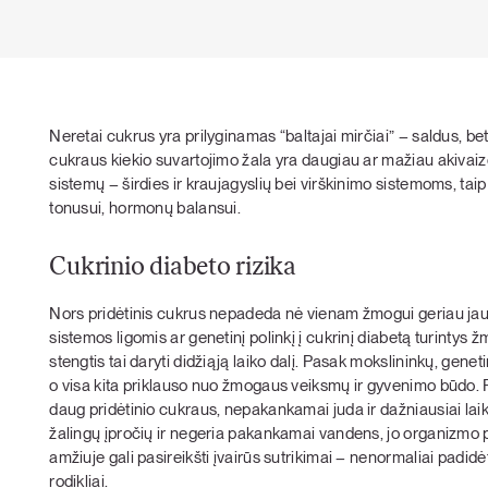
Neretai cukrus yra prilyginamas “baltajai mirčiai” – saldus, bet 
cukraus kiekio suvartojimo žala yra daugiau ar mažiau akivaizd
sistemų – širdies ir kraujagyslių bei virškinimo sistemoms, taip
tonusui, hormonų balansui.
Cukrinio diabeto rizika
Nors pridėtinis cukrus nepadeda nė vienam žmogui geriau jaus
sistemos ligomis ar genetinį polinkį į cukrinį diabetą turintys 
stengtis tai daryti didžiąją laiko dalį. Pasak mokslininkų, geneti
o visa kita priklauso nuo žmogaus veiksmų ir gyvenimo būdo. Pav
daug pridėtinio cukraus, nepakankamai juda ir dažniausiai laiką
žalingų įpročių ir negeria pakankamai vandens, jo organizmo 
amžiuje gali pasireikšti įvairūs sutrikimai – nenormaliai padidėt
rodikliai.