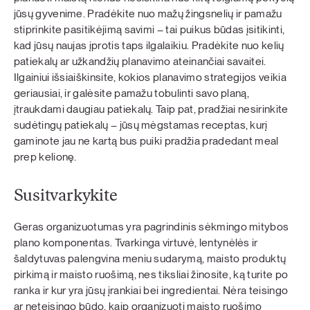
jūsų gyvenime. Pradėkite nuo mažų žingsnelių ir pamažu
stiprinkite pasitikėjimą savimi – tai puikus būdas įsitikinti,
kad jūsų naujas įprotis taps ilgalaikiu. Pradėkite nuo kelių
patiekalų ar užkandžių planavimo ateinančiai savaitei.
Ilgainiui išsiaiškinsite, kokios planavimo strategijos veikia
geriausiai, ir galėsite pamažu tobulinti savo planą,
įtraukdami daugiau patiekalų. Taip pat, pradžiai nesirinkite
sudėtingų patiekalų – jūsų mėgstamas receptas, kurį
gaminote jau ne kartą bus puiki pradžia pradedant meal
prep kelionę.
Susitvarkykite
Geras organizuotumas yra pagrindinis sėkmingo mitybos
plano komponentas. Tvarkinga virtuvė, lentynėlės ir
šaldytuvas palengvina meniu sudarymą, maisto produktų
pirkimą ir maisto ruošimą, nes tiksliai žinosite, ką turite po
ranka ir kur yra jūsų įrankiai bei ingredientai. Nėra teisingo
ar neteisingo būdo, kaip organizuoti maisto ruošimo