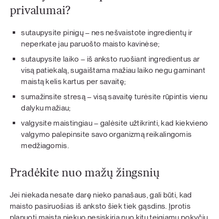
privalumai?
sutaupysite pinigų – nes nešvaistote ingredientų ir
neperkate jau paruošto maisto kavinėse;
sutaupysite laiko – iš anksto ruošiant ingredientus ar
visą patiekalą, sugaištama mažiau laiko negu gaminant
maistą kelis kartus per savaitę;
sumažinsite stresą – visą savaitę turėsite rūpintis vienu
dalyku mažiau;
valgysite maistingiau – galėsite užtikrinti, kad kiekvieno
valgymo palepinsite savo organizmą reikalingomis
medžiagomis.
Pradėkite nuo mažų žingsnių
Jei niekada nesate darę nieko panašaus, gali būti, kad
maisto pasiruošias iš anksto šiek tiek gąsdins. Įprotis
planuoti maistą niekuo nesiskiria nuo kitų teigiamų pokyčių