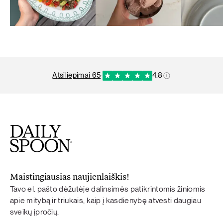
atsiliepimai 65
·
4.8
Maistingiausias naujienlaiškis!
Tavo el. pašto dėžutėje dalinsimės patikrintomis žiniomis
apie mitybą ir triukais, kaip į kasdienybę atvesti daugiau
sveikų įpročių.