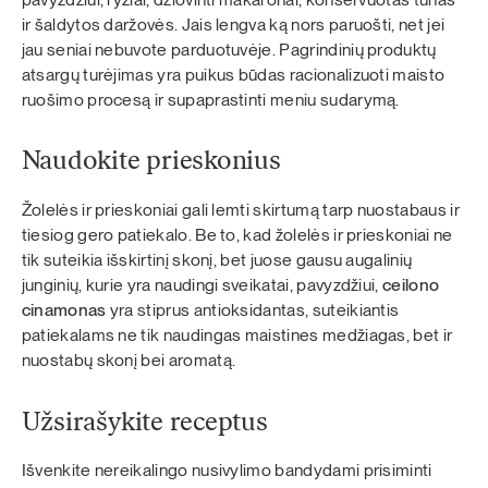
ir šaldytos daržovės. Jais lengva ką nors paruošti, net jei
jau seniai nebuvote parduotuvėje. Pagrindinių produktų
atsargų turėjimas yra puikus būdas racionalizuoti maisto
ruošimo procesą ir supaprastinti meniu sudarymą.
Naudokite prieskonius
Žolelės ir prieskoniai gali lemti skirtumą tarp nuostabaus ir
tiesiog gero patiekalo. Be to, kad žolelės ir prieskoniai ne
tik suteikia išskirtinį skonį, bet juose gausu augalinių
junginių, kurie yra naudingi sveikatai, pavyzdžiui,
ceilono
cinamonas
yra stiprus antioksidantas, suteikiantis
patiekalams ne tik naudingas maistines medžiagas, bet ir
nuostabų skonį bei aromatą.
Užsirašykite receptus
Išvenkite nereikalingo nusivylimo bandydami prisiminti