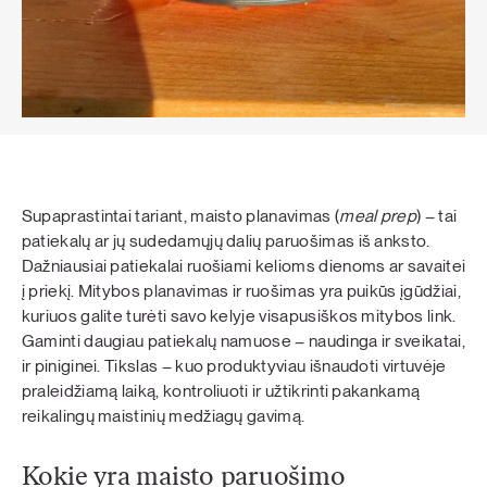
Supaprastintai tariant, maisto planavimas (
meal prep
) – tai
patiekalų ar jų sudedamųjų dalių paruošimas iš anksto.
Dažniausiai patiekalai ruošiami kelioms dienoms ar savaitei
į priekį. Mitybos planavimas ir ruošimas yra puikūs įgūdžiai,
kuriuos galite turėti savo kelyje visapusiškos mitybos link.
Gaminti daugiau patiekalų namuose – naudinga ir sveikatai,
ir piniginei. Tikslas – kuo produktyviau išnaudoti virtuvėje
praleidžiamą laiką, kontroliuoti ir užtikrinti pakankamą
reikalingų maistinių medžiagų gavimą.
Kokie yra maisto paruošimo