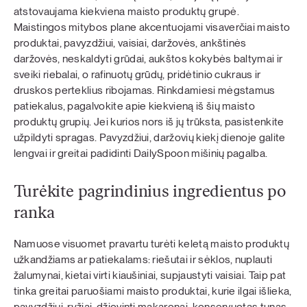
atstovaujama kiekviena maisto produktų grupė.
Maistingos mitybos plane akcentuojami visaverčiai maisto
produktai, pavyzdžiui, vaisiai, daržovės, ankštinės
daržovės, neskaldyti grūdai, aukštos kokybės baltymai ir
sveiki riebalai, o rafinuotų grūdų, pridėtinio cukraus ir
druskos perteklius ribojamas. Rinkdamiesi mėgstamus
patiekalus, pagalvokite apie kiekvieną iš šių maisto
produktų grupių. Jei kurios nors iš jų trūksta, pasistenkite
užpildyti spragas. Pavyzdžiui, daržovių kiekį dienoje galite
lengvai ir greitai padidinti DailySpoon mišinių pagalba.
Turėkite pagrindinius ingredientus po
ranka
Namuose visuomet pravartu turėti keletą maisto produktų
užkandžiams ar patiekalams: riešutai ir sėklos, nuplauti
žalumynai, kietai virti kiaušiniai, supjaustyti vaisiai. Taip pat
tinka greitai paruošiami maisto produktai, kurie ilgai išlieka,
pavyzdžiui, ryžiai, džiovinti makaronai, konservuotas tunas