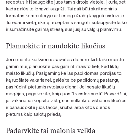
receptus ir išsaugokite juos tam skirtoje vietoje, į kurią bet
kada galėsite lengvai sugrįžti. Tai gali būti skaitmeninis
formatas kompiuteryje ar tiesiog užrašų knygutė virtuvėje.
Turėdami vietą, skirtą receptams saugoti, sutaupysite laiko
ir sumažinsite galimą stresą, susijusį su valgių planavimu.
Planuokite ir naudokite likučius
Jei nenorite kiekvienos savaitės dienos skirti laiko maisto
gaminimui, planuokite pasigaminti maisto tiek, kad liktų
maisto likučių. Pasigaminę kelias papildomas porcijas to,
ką ruošiate vakarienei, galėsite be papildomų pastangų
pasirūpinti pietumis rytojaus dienai. Jei nesate likučių
mėgėjas, pagalvokite, kaip juos “transformuoti”. Pavyzdžiui,
jei vakarienei kepsite vištą, susmulkinkite vištienos likučius
ir panaudokite juos tacos, sriubai arba kitos dienos
pietums kaip salotų priedą.
Padarykite tai malonia veikla