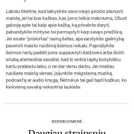
Labiau tikėtina, kad laikysitės savo naujo įpročio planuoti
maistą, jei tai bus kažkas, kas jums teikia malonumą. Užuot
galvoję apie tai kaip apie kažką, ką privalote daryti,
pabandykite mintyse tai permąstyti kaip savęs priežiūrą.
Jei esate “priskirtas” namų šefas, apsvarstykite galimybę
paversti maisto ruošimą šeimos reikalu. Paprašykite
šeimos narių padėti jums supjaustyti daržoves arba išvirti
sriubą ateinančiai savaitei, kad ši veikla taptų kokybišku
kartu praleistu laiku, o ne dar vienu darbu. Jei mieliau
ruošiate maistą vienas, įsijunkite mėgstamą muziką,
podcast’ą ar audio knygą. Netrukus tai gali tapti kažkuo, ko
kiekvieną savaitę nekantriai laukiate.
BENDRUOMENĖ