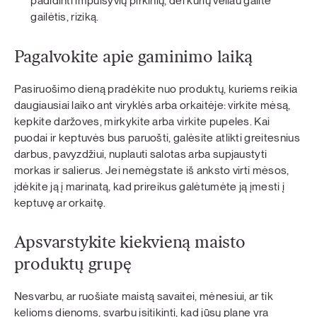
padidinti impulsyvių pirkinių, dėl kurių vėliau galite
gailėtis, riziką.
Pagalvokite apie gaminimo laiką
Pasiruošimo dieną pradėkite nuo produktų, kuriems reikia
daugiausiai laiko ant viryklės arba orkaitėje: virkite mėsą,
kepkite daržoves, mirkykite arba virkite pupeles. Kai
puodai ir keptuvės bus paruošti, galėsite atlikti greitesnius
darbus, pavyzdžiui, nuplauti salotas arba supjaustyti
morkas ir salierus. Jei nemėgstate iš anksto virti mėsos,
įdėkite ją į marinatą, kad prireikus galėtumėte ją įmesti į
keptuvę ar orkaitę.
Apsvarstykite kiekvieną maisto
produktų grupę
Nesvarbu, ar ruošiate maistą savaitei, mėnesiui, ar tik
kelioms dienoms, svarbu įsitikinti, kad jūsų plane yra