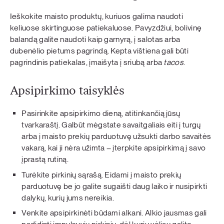
Ieškokite maisto produktų, kuriuos galima naudoti
keliuose skirtinguose patiekaluose. Pavyzdžiui, bolivinę
balandą galite naudoti kaip garnyrą, į salotas arba
dubenėlio pietums pagrindą. Kepta vištiena gali būti
pagrindinis patiekalas, įmaišyta į sriubą arba
tacos
.
Apsipirkimo taisyklės
Pasirinkite apsipirkimo dieną, atitinkančią jūsų
tvarkaraštį. Galbūt mėgstate savaitgaliais eiti į turgų
arba į maisto prekių parduotuvę užsukti darbo savaitės
vakarą, kai ji nėra užimta – įterpkite apsipirkimą į savo
įprastą rutiną.
Turėkite pirkinių sąrašą. Eidami į maisto prekių
parduotuvę be jo galite sugaišti daug laiko ir nusipirkti
dalykų, kurių jums nereikia.
Venkite apsipirkinėti būdami alkani. Alkio jausmas gali