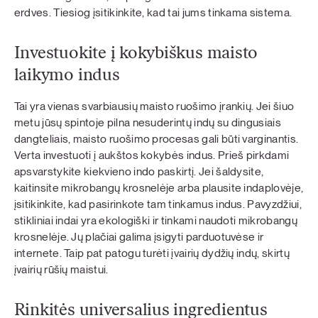
erdves. Tiesiog įsitikinkite, kad tai jums tinkama sistema.
Investuokite į kokybiškus maisto
laikymo indus
Tai yra vienas svarbiausių maisto ruošimo įrankių. Jei šiuo
metu jūsų spintoje pilna nesuderintų indų su dingusiais
dangteliais, maisto ruošimo procesas gali būti varginantis.
Verta investuoti į aukštos kokybės indus. Prieš pirkdami
apsvarstykite kiekvieno indo paskirtį. Jei šaldysite,
kaitinsite mikrobangų krosnelėje arba plausite indaplovėje,
įsitikinkite, kad pasirinkote tam tinkamus indus. Pavyzdžiui,
stikliniai indai yra ekologiški ir tinkami naudoti mikrobangų
krosnelėje. Jų plačiai galima įsigyti parduotuvėse ir
internete. Taip pat patogu turėti įvairių dydžių indų, skirtų
įvairių rūšių maistui.
Rinkitės universalius ingredientus