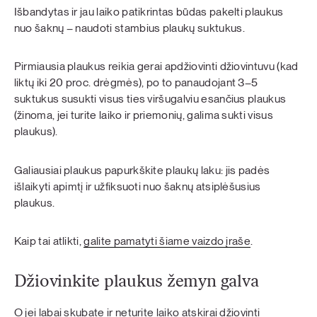
Išbandytas ir jau laiko patikrintas būdas pakelti plaukus
nuo šaknų – naudoti stambius plaukų suktukus.
Pirmiausia plaukus reikia gerai apdžiovinti džiovintuvu (kad
liktų iki 20 proc. drėgmės), po to panaudojant 3–5
suktukus susukti visus ties viršugalviu esančius plaukus
(žinoma, jei turite laiko ir priemonių, galima sukti visus
plaukus).
Galiausiai plaukus papurkškite plaukų laku: jis padės
išlaikyti apimtį ir užfiksuoti nuo šaknų atsiplėšusius
plaukus.
Kaip tai atlikti,
galite pamatyti šiame vaizdo įraše
.
Džiovinkite plaukus žemyn galva
O jei labai skubate ir neturite laiko atskirai džiovinti