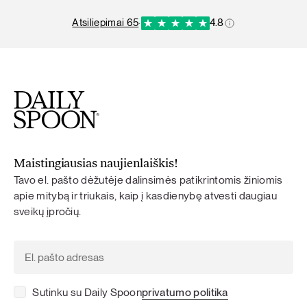
atsiliepimai 65
·
4.8
Maistingiausias naujienlaiškis!
Tavo el. pašto dėžutėje dalinsimės patikrintomis žiniomis
apie mitybą ir triukais, kaip į kasdienybę atvesti daugiau
sveikų įpročių.
Sutinku su Daily Spoon
privatumo politika