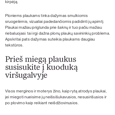
kirpėją.
Ploniems plaukams tinka dažymas smulkiomis
sruogelėmis, vizualiai padedančiomis padidinti jų apimtį.
Plaukai mažiau priglunda prie šaknų ir tuo pačiu mažiau
riebaluojasi: tai irgi dažna plonų plaukų savininkių problema.
Apskritai pats dažymas suteikia plaukams daugiau
tekstūros.
Prieš miegą plaukus
susisukite į kuoduką
viršugalvyje
Visos merginos ir moterys žino, kaip rytą atrodys plaukai,
jei miegoti nueisime jų neišsišukavusios, nesusirišusios ir
po plovimo kaip reikiant neišdžiovinusios.