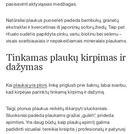
pasisavinti aktyviąsias medžiagas.
Natūraliai plaukus puoselėti padeda bambukų, granatų
ekstraktai ir kvercetinas iš japoninių soforų žiedų. Taip pat
ritualo sudėtis papildyta cinku, variu, biotinu bei selenu –
visais svarbiausiais ir nepakeičiamais mineralais plaukams.
Tinkamas plaukų kirpimas ir
dažymas
Kai
plaukai yra ploni
, linkę priglusti prie šaknų, labai svarbu,
kad kirpėjas parinktų tinkamą kirpimą ir dažymą.
Taigi, plonus plaukus reikėtų iškarpyti sluoksniais.
Sluoksniai padeda plaukams gražiai „gulėti“, prideda
apimties. Yra daug būdų, kaip plaukų apimtį galima
padidinti vizualiai: tereikia kreiptis į profesionalų ir patyrusį