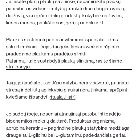
Jei esate plonų plaukų savininkė, nepamirškite plaukų
pamaitinti iš vidaus: į mitybą įtraukite kuo daugiau vaisių,
daržovių, viso grūdo dalių produktų, kokybiškos žuvies,
liesos mėsos, paukštienos, gerųjų riebalų ir kt.
Plaukus sustiprinti padės ir vitaminai, specialiai jiems
sukurti mišiniai. Deja, daugelis labiau sveikata rūpintis
pradedame plaukams pradėjus slinkti.
Patarimų, kaip sustabdyti plaukų slinkimą, rasite šiame
straipsnyje.
Taigi, jei jaučiate, kad Jūsų mityba nėra visavertė, patiriate
stresą ir dėl kitų aplinkybių plaukai nėra tinkamai aprūpinti,
kviečiame išbandyti
ritualą „Hair“
.
Jo sudėtį (beje, neseniai atnaujintą) patobulinti padėjo
biochemijos mokslų daktarė. Produktas organizmą
aprūpina keratinu – pagrindine plaukų statybine medžiaga
drauge su L-glicinu bei L-glutaminu, padedančiais geriau