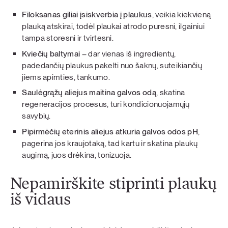
Filoksanas giliai įsiskverbia į plaukus
, veikia kiekvieną
plauką atskirai, todėl plaukai atrodo puresni, ilgainiui
tampa storesni ir tvirtesni.
Kviečių baltymai
– dar vienas iš ingredientų,
padedančių plaukus pakelti nuo šaknų, suteikiančių
jiems apimties, tankumo.
Saulėgrąžų aliejus maitina galvos odą
, skatina
regeneracijos procesus, turi kondicionuojamųjų
savybių.
Pipirmėčių eterinis aliejus atkuria galvos odos pH
,
pagerina jos kraujotaką, tad kartu ir skatina plaukų
augimą, juos drėkina, tonizuoja.
Nepamirškite stiprinti plaukų
iš vidaus