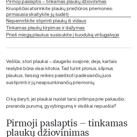
Pirmoji paslaptis – tinkamas plaukų džiovinimas
Kruopščiai atsirinkite plaukų priežiūros priemones:
pirmiausia skaitykite jų sudėtį
Nepamirškite stiprinti plaukų iš vidaus
Tinkamas plaukų kirpimas ir dažymas
Prieš miegą plaukus susisukite į kuoduką viršugalvyje
Vešlūs, stori plaukai – daugelio svajonė, deja, kartais
realybė būna visai kitokia. Tad turint plonus, silpnus
plaukus, tiesiog reikės paieškoti padėsiančių juos
sustiprinti ir jų neapsunkinančių priemonių.
O ką daryti, jei plaukai nuolat tarsi prilimpa prie pakaušio,
praranda purumą, gyvybingumą ir visiškai nepuošia?
Pirmoji paslaptis – tinkamas
plaukų džiovinimas