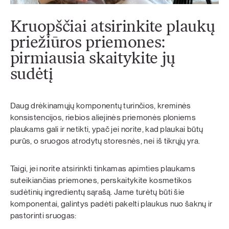
Kruopščiai atsirinkite plaukų
priežiūros priemones:
pirmiausia skaitykite jų
sudėtį
Daug drėkinamųjų komponentų turinčios, kreminės
konsistencijos, riebios aliejinės priemonės ploniems
plaukams gali ir netikti, ypač jei norite, kad plaukai būtų
purūs, o sruogos atrodytų storesnės, nei iš tikrųjų yra.
Taigi, jei norite atsirinkti tinkamas apimties plaukams
suteikiančias priemones, perskaitykite kosmetikos
sudėtinių ingredientų sąrašą. Jame turėtų būti šie
komponentai, galintys padėti pakelti plaukus nuo šaknų ir
pastorinti sruogas: