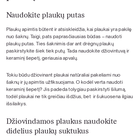
Naudokite plaukų putas
Plaukų apimtis būtent ir atsiskleidžia, kai plaukai yra pakilę
nuo šaknų. Taigi, pats paprasčiausias būdas – naudoti
plaukų putas. Ties šaknimis dar ant drėgnų plaukų
paskirstykite šiek tiek putų. Tada naudokite džiovintuvą ir
keraminį šepetį, geriausia apvalų.
Tokiu būdu džiovinant plaukai natūraliai pakeliami nuo
šaknų ir jų apimtis užfiksuojama. O kodėl verta naudoti
keraminį šepetį? Jis padeda tolygiau paskirstyti šilumą,
todėl plaukai ne tik greičiau išdžius, bet ir šukuosena ilgiau
išsilaikys.
Džiovindamos plaukus naudokite
didelius plaukų suktukus