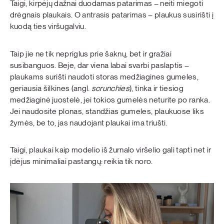
Taigi, kirpėjų dažnai duodamas patarimas – neiti miegoti
drėgnais plaukais. O antrasis patarimas – plaukus susirišti į
kuodą ties viršugalviu.
Taip jie ne tik nepriglus prie šaknų, bet ir gražiai
susibanguos. Beje, dar viena labai svarbi paslaptis –
plaukams surišti naudoti storas medžiagines gumeles,
geriausia šilkines (angl.
scrunchies
), tinka ir tiesiog
medžiaginė juostelė, jei tokios gumelės neturite po ranka.
Jei naudosite plonas, standžias gumeles, plaukuose liks
žymės, be to, jas naudojant plaukai ima triušti.
Taigi, plaukai kaip modelio iš žurnalo viršelio gali tapti net ir
įdėjus minimaliai pastangų: reikia tik noro.