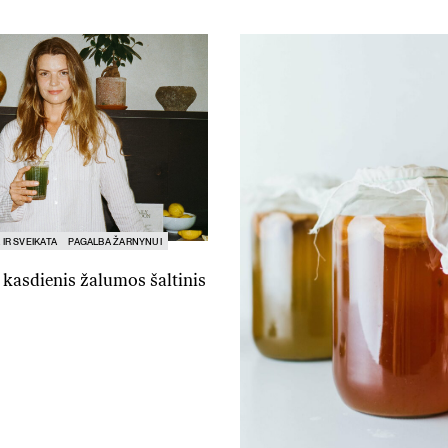
 IR SVEIKATA
PAGALBA ŽARNYNUI
 kasdienis žalumos šaltinis