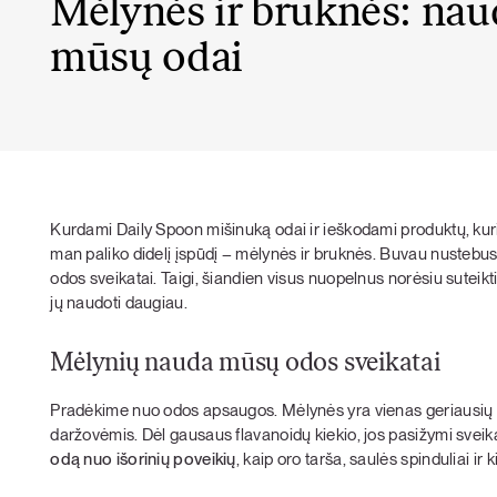
Mėlynės ir bruknės: nau
mūsų odai
Kurdami Daily Spoon mišinuką odai ir ieškodami produktų, kur
man paliko didelį įspūdį – mėlynės ir bruknės. Buvau nustebu
odos sveikatai. Taigi, šiandien visus nuopelnus norėsiu suteikti
jų naudoti daugiau.
Mėlynių nauda mūsų odos sveikatai
Pradėkime nuo odos apsaugos. Mėlynės yra vienas geriausių
daržovėmis. Dėl gausaus flavanoidų kiekio, jos pasižymi sve
odą nuo išorinių poveikių
, kaip oro tarša, saulės spinduliai i