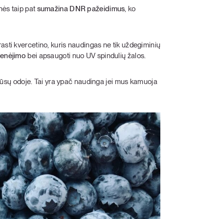
nės taip pat
sumažina DNR pažeidimus
, ko
asti kvercetino, kuris naudingas ne tik uždegiminių
senėjimo
bei apsaugoti nuo UV spindulių žalos.
sų odoje. Tai yra ypač naudinga jei mus kamuoja