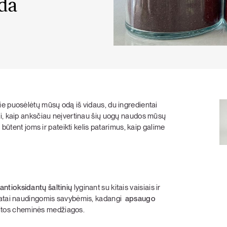
da
KARŠTI PATIEKALAI
PIETŪS / VAKARIENĖ
ie puosėlėtų mūsų odą iš vidaus, du ingredientai
si, kaip anksčiau neįvertinau šių uogų naudos mūsų
 būtent joms ir pateikti kelis patarimus, kaip galime
antioksidantų šaltinių
lyginant su kitais vaisiais ir
ikatai naudingomis savybėmis, kadangi
apsaugo
r kitos cheminės medžiagos.