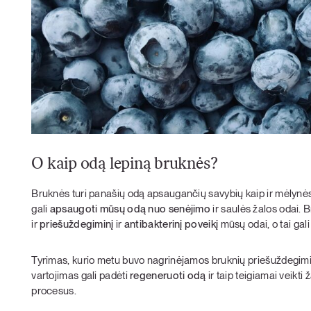
O kaip odą lepiną bruknės?
Bruknės turi panašių odą apsaugančių savybių kaip ir mėlynės. 
gali
apsaugoti mūsų odą nuo senėjimo
ir saulės žalos odai. B
ir
priešuždegiminį
ir
antibakterinį poveikį
mūsų odai, o tai gali
Tyrimas, kurio metu buvo nagrinėjamos bruknių priešuždegimin
vartojimas gali padėti
regeneruoti odą
ir taip teigiamai veikti
procesus.