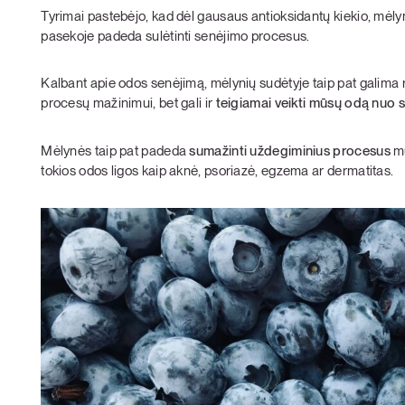
Tyrimai pastebėjo, kad dėl gausaus antioksidantų kiekio, mėly
pasekoje padeda sulėtinti senėjimo procesus.
Kalbant apie odos senėjimą, mėlynių sudėtyje taip pat galima r
procesų mažinimui, bet gali ir
teigiamai veikti mūsų odą nuo 
Mėlynės taip pat padeda
sumažinti uždegiminius procesus
mū
tokios odos ligos kaip aknė, psoriazė, egzema ar dermatitas.