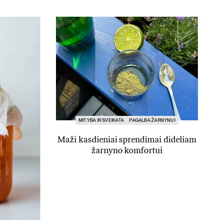
MITYBA IR SVEIKATA
PAGALBA ŽARNYNUI
Maži kasdieniai sprendimai dideliam
žarnyno komfortui