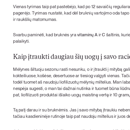
Vienas tyrimas taip pat pastebėjo, kad po 12 savaičių regulia
pagerėjo. Tyrimas nustatė, kad dėl bruknių vartojimo oda tapo 
ir raukšlių matomumas.
Svarbu paminėti, kad bruknės yra
vitaminų A
ir
C
šaltinis, kur
palaikyti.
Kaip įtraukti daugiau šių uogų į savo rac
Mėlynes šiltuoju sezonu rasti nesunku, o ir įtraukti į mitybą ga
kokteiliuose, košėse, desertuose ar tiesiog valgyti vienas. Tačiau
todėl tuomet aš naudoju liofilizuotų mėlynių miltelius. Man la
nespėja sugesti, o man tai dažnai nutinka ir tuomet būna liūdna ne
pat, liofilizuoti produktai išlaiko uogų maistinę vertę ir 10 gra
Tą patį darau ir su bruknėmis. Jas į savo mitybą įtraukiu nebent
tačiau kasdieninėje rutinoje taip pat naudoju miltelius ir juos d