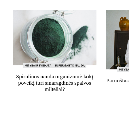
MITYBA IR SVEIKATA
SUPERMAISTO NAUDA
MITYBA
Spirulinos nauda organizmui: kokį
Paruoštas
poveikį turi smaragdinės spalvos
milteliai?