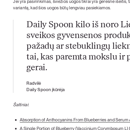
Jei yra pasirinkimas, šviežios uogos tikrai yra geresnė išeitis, 
variantą, kad šios uogos būtų lengviau pasiekiamos.
Daily Spoon kilo iš noro Li
sveikos gyvensenos produk
pažadų ar stebuklingų liekn
tai, kas paremta mokslu ir p
gerai.
Radvilė
Daily Spoon įkūrėja
Šaltiniai
:
Absorption of Anthocyanins From Blueberries and Serum 
A Single Portion of Blueberry (Vaccinium Corymbosum L)