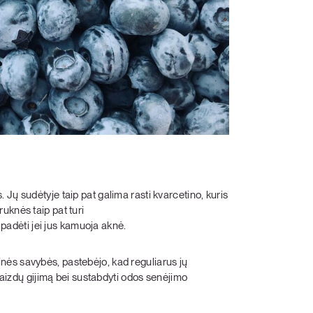
Jų sudėtyje taip pat galima rasti kvarcetino, kuris
ruknės taip pat turi
 padėti jei jus kamuoja aknė.
ės savybės, pastebėjo, kad reguliarus jų
 žaizdų gijimą bei sustabdyti odos senėjimo