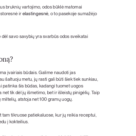
raus bruknių vartojimo, odos būklė matomai
storesnė ir
elastingesnė
, o to pasekoje sumažėjo
ie dėl savo savybių yra svarbūs odos sveikatai
ioną?
lima įvairiais būdais. Galime naudoti jas
 šaltuoju metu, jų rasti gali būti šiek tiek sunkiau,
bai patinka šis būdas, kadangi tuomet uogos
t tik dėl jų išmetimo, bet ir išleistų pinigėlių. Taip
mų miltelių, atstoja net 100 gramų uogų.
 tam tikruose patiekaluose, kur jų reikia receptui,
edu į kokteilius.