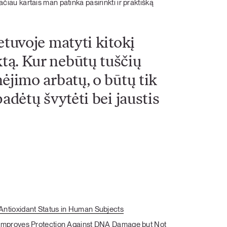
tačiau kartais man patinka pasirinkti ir praktišką
etuvoje matyti kitokį
tą. Kur nebūtų tuščių
ėjimo arbatų, o būtų tik
adėtų švytėti bei jaustis
Antioxidant Status in Human Subjects
 Improves Protection Against DNA Damage but Not