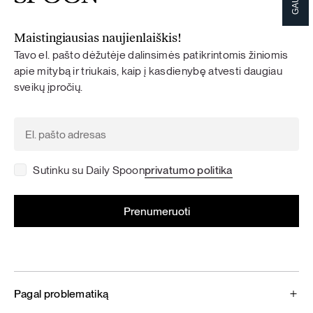
Maistingiausias naujienlaiškis!
Tavo el. pašto dėžutėje dalinsimės patikrintomis žiniomis
apie mitybą ir triukais, kaip į kasdienybę atvesti daugiau
sveikų įpročių.
Sutinku su Daily Spoon
privatumo politika
Pagal problematiką