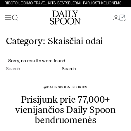
RIBOTO LEIDIMO TRAVEL KITS: BESTSELERIAI, PARUOŠTI KELIONĖMS
0
Paieška
Eiti prie turinio
Category:
Skaisčiai odai
Sorry, no results were found.
Search for:
Search
@DAILYSPOON.STORIES
Prisijunk prie 77,000+
vienijančios Daily Spoon
bendruomenės