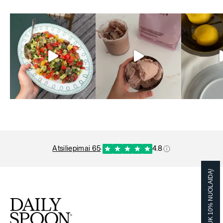
atsiliepimai 65
·
4.8
GAUK 10% NUOLAIDĄ!