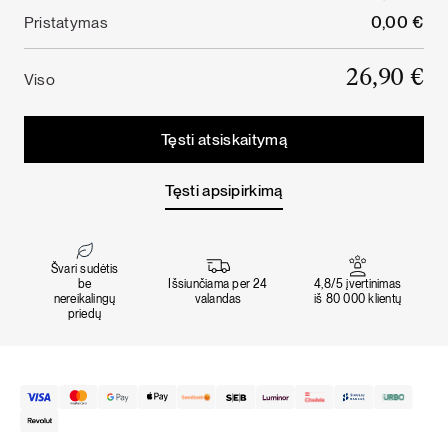
0,00
€
Pristatymas
26,90
€
Viso
Tęsti atsiskaitymą
Tęsti apsipirkimą
Švari sudėtis
be
Išsiunčiama per 24
4,8/5 įvertinimas
nereikalingų
valandas
iš 80 000 klientų
priedų