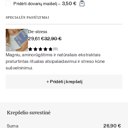
3,50
€
Pridėti dovanų maišelį –
SPECIALŪS PASIŪLYMAI
De-stress
Original
Current
29,61
€
32,90
€
price
price
(18)
was:
is:
Magniu, aminorūgštimis ir natūraliais ekstraktais
32,90 €.
29,61 €.
praturtintas ritualas atsipalaidavimui ir streso kūne
sušvelninimui.
Pridėti į krepšelį
Krepšelio suvestinė
26,90
€
Suma