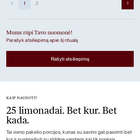
1
2
Mums rūpi Tavo nuomonė!
Parašyk atsiliepimą apie šį ritualą
Rašyti atsiliepimą
KAIP NAUDOTI?
25 limonadai. Bet kur. Bet
kada.
Tai vieno pakelio porcijos, kurias su savimi gali pasiimti bet
kur ir susimaišyti su stikline vandens kai tik norėsis