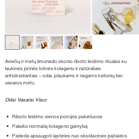
Aviečių ir mėtų limonado skonio riboto leidimo ritualas su
laukinės jūrinės kilmės kolagenu ir natūraliais
antioksidantais – odai, plaukams ir nagams kelionių bei
vasaros metu.
Odai. Vasarai. Visur.
Riboto leidimo vienos porcijos pakeliuose
Palaiko normalią kolageno gamybą
Padeda apsaugoti ląsteles nuo oksidacinės pažaidos