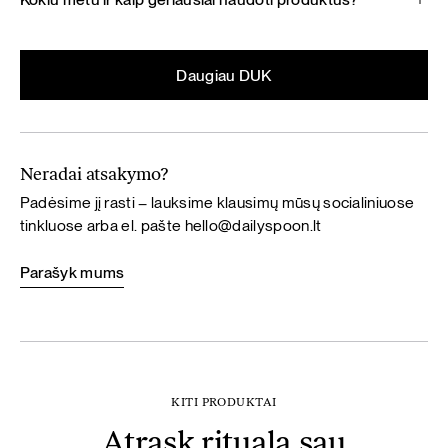
Daugiau DUK
Neradai atsakymo?
Padėsime jį rasti – lauksime klausimų mūsų socialiniuose
tinkluose arba el. pašte
hello@dailyspoon.lt
Parašyk mums
KITI PRODUKTAI
Atrask ritualą sau