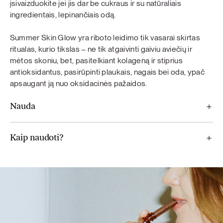
įsivaizduokite jei jis dar be cukraus ir su natūraliais
oksidacinės pažaidos. Be to, tam į pagalbą įtraukėme ir
ingredientais, lepinančiais odą.
granatų ekstraktą bei astaksantiną iš gėlavandenių
Grynasis kiekis: 2 x 150 g
mikrodumblių.
Maistingumo lentelė
Summer Skin Glow yra riboto leidimo tik vasarai skirtas
ritualas, kurio tikslas – ne tik atgaivinti gaiviu aviečių ir
Uogų gretas papildo vynuogių sėklų ekstraktas, skirtas
mėtos skoniu, bet, pasitelkiant kolageną ir stiprius
padėti palaikyti normalią ląstelių veiklą.
antioksidantus, pasirūpinti plaukais, nagais bei oda, ypač
apsaugant ją nuo oksidacinės pažaidos.
Galiausiai, nepamiršome ir vasariško skonio – limonadą į
kitą lygį pakelia avietės, kurios suteikia ryškią spalvą ir
Nauda
skonį, o kartu į parankę įsikibus mėtai, ir gaivumą
atsivėsinimui.
Kaip naudoti?
Tai limonadas, bet su privalumais. Telpantis į kišenę.
Vitaminas C padeda palaikyti normalų kolageno, kuris
reikalingas normaliai odos funkcijai, susidarymą.
Vitaminas C padeda apsaugoti ląsteles nuo oksidacinės
pažaidos