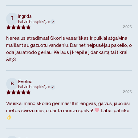
Ingrida
I
Patvirtintas pirkėjas
2026
Nerealus atradimas! Skonis vasariškas ir puikiai atgaivina
maišant su gazuotu vandeniu. Dar net neįpusėjau pakelio, o
oda jau atrodo geriau! Keliaus į krepšelį dar kartą tai tikrai
&lt;3
Evelina
E
Patvirtintas pirkėjas
2026
Visiškai mano skonio gėrimas! Itin lengvas, gaivus, jaučiasi
mėtos šviežumas, o dar ta rausva spalva!
Labai patinka