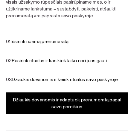
visais užsakymo rūpesčiais pasirūpiname mes, o ir
užtikriname lankstumą – sustabdyti, pakeisti, atšaukti
prenumeratą yra paprasta savo paskyroje.
01
Išsirink norimą prenumeratą
02
Pasirink ritualus ir kas kiek laiko nori juos gauti
03
Džiaukis dovanomis ir keisk ritualus savo paskyroje
Džiaukis dovanomis ir adaptuok prenumeratą pagal
savo poreikius