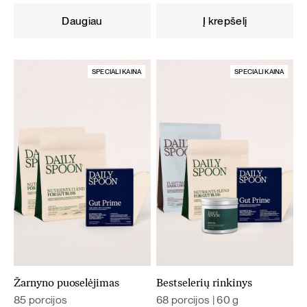
was:
is:
was:
is:
Daugiau
Į krepšelį
93,60 €.
84,24 €.
59,80 €.
53,82 €.
SPECIALI KAINA
SPECIALI KAINA
Žarnyno puoselėjimas
Bestselerių rinkinys
85 porcijos
68 porcijos | 60 g