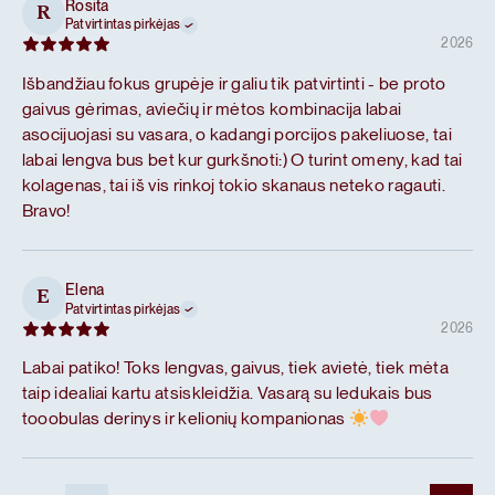
Rosita
R
Patvirtintas pirkėjas
2026
Išbandžiau fokus grupėje ir galiu tik patvirtinti - be proto
gaivus gėrimas, aviečių ir mėtos kombinacija labai
asocijuojasi su vasara, o kadangi porcijos pakeliuose, tai
labai lengva bus bet kur gurkšnoti:) O turint omeny, kad tai
kolagenas, tai iš vis rinkoj tokio skanaus neteko ragauti.
Bravo!
Elena
E
Patvirtintas pirkėjas
2026
Labai patiko! Toks lengvas, gaivus, tiek avietė, tiek mėta
taip idealiai kartu atsiskleidžia. Vasarą su ledukais bus
tooobulas derinys ir kelionių kompanionas