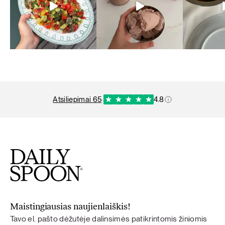
atsiliepimai 65
·
4.8
Maistingiausias naujienlaiškis!
Tavo el. pašto dėžutėje dalinsimės patikrintomis žiniomis