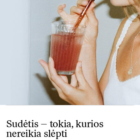
Tikrojo vynmedžio vynuogių sėklų ekstraktas, padeda
apsaugoti ląsteles nuo oksidacinės pažaidos.
Europos Maisto Saugos Tarnybos (EFSA) patvirtinti
sveikatingumo teiginiai.
Svarbi įvairi ir subalansuota mityba bei sveikas gyvenimo
būdas.
Sudėtis – tokia, kurios
nereikia slėpti