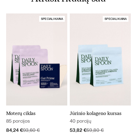
SPECIALI KAINA
SPECIALI KAINA
Moterų ciklas
Jūrinio kolageno kursas
85 porcijos
40 porcijų
Original
Current
Original
Current
84,24
€
93,60
€
53,82
€
59,80
€
price
price
price
price