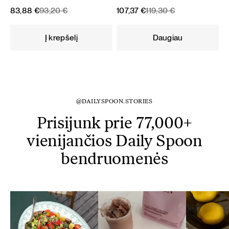
Original
Current
Original
Current
83,88
€
93,20
€
107,37
€
119,30
€
price
price
price
price
was:
is:
was:
is:
Į krepšelį
Daugiau
93,20 €.
83,88 €.
119,30 €.
107,37 €.
@DAILYSPOON.STORIES
Prisijunk prie 77,000+
vienijančios Daily Spoon
bendruomenės