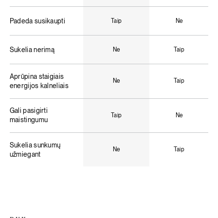
Padeda susikaupti
Taip
Ne
Sukelia nerimą
Ne
Taip
Aprūpina staigiais
Ne
Taip
energijos kalneliais
Gali pasigirti
Taip
Ne
maistingumu
Sukelia sunkumų
Ne
Taip
užmiegant