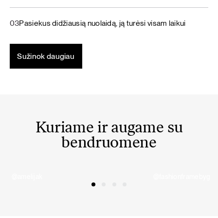
03
Pasiekus didžiausią nuolaidą, ją turėsi visam laikui
Sužinok daugiau
Kuriame ir augame su
bendruomene
@amelijak
@fashionframebyg