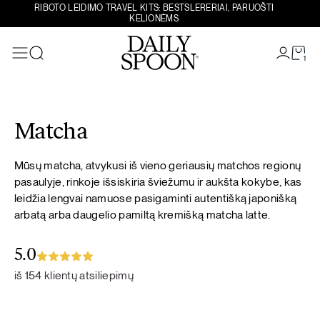
RIBOTO LEIDIMO TRAVEL KITS: BESTSLERERIAI, PARUOŠTI
KELIONĖMS
1
Paieška
Eiti prie turinio
Matcha
Mūsų matcha, atvykusi iš vieno geriausių matchos regionų
pasaulyje, rinkoje išsiskiria šviežumu ir aukšta kokybe, kas
leidžia lengvai namuose pasigaminti autentišką japonišką
arbatą arba daugelio pamiltą kremišką matcha latte.
5.0
iš 154 klientų atsiliepimų