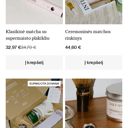
Klasikinė matcha su
Ceremoninės matchos
supermaisto plakikliu
rinkinys
Original
Current
32,97
€
34,70
€
44,60
€
price
price
was:
is:
Į krepšelį
Į krepšelį
34,70 €.
32,97 €.
SUPAKUOTA DOVANAI