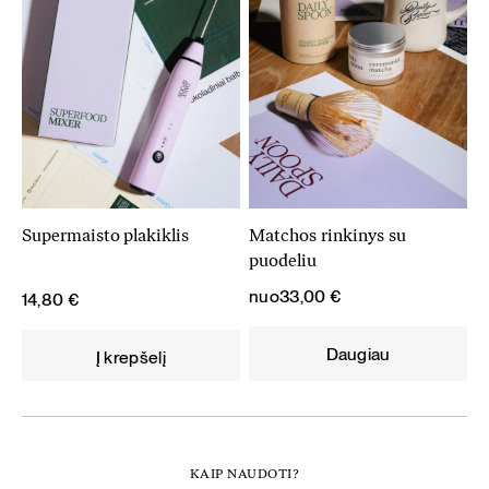
Supermaisto plakiklis
Matchos rinkinys su
puodeliu
nuo
33,00
€
14,80
€
Daugiau
Į krepšelį
KAIP NAUDOTI?