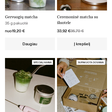
Gervuogių matcha
Ceremoninė matcha su
35 g pakuotė
šluotele
Original
Current
nuo
19,20
€
33,92
€
35,70
€
price
price
was:
is:
Daugiau
Į krepšelį
35,70 €.
33,92 €.
SPECIALI KAINA
SUPAKUOTA DOVANAI