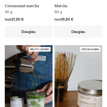
Ceremoninė matcha
Matcha
30 g
60 g
nuo
21,20
€
nuo
19,20
€
Daugiau
Daugiau
RIBOTO LEIDIMO
SPECIALI KAINA