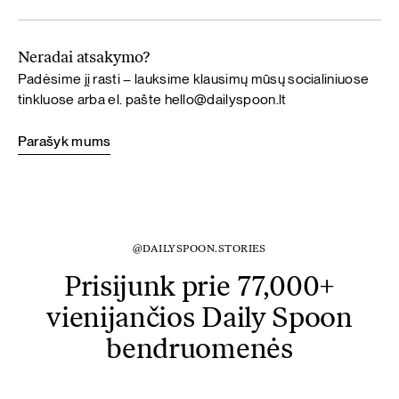
Neradai atsakymo?
Padėsime jį rasti – lauksime klausimų mūsų socialiniuose
tinkluose arba el. pašte
hello@dailyspoon.lt
Parašyk mums
@DAILYSPOON.STORIES
Prisijunk prie 77,000+
vienijančios Daily Spoon
bendruomenės