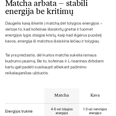
Matcha arbata – stabili
energija be kritimų
Daugelis kavą iškeitė į matchą dėl tolygios energijos –
vietoje to, kad kofeinas išsiskirtų greitai ir tuomet
energijos lygis staigiai kristų, kaip kad išgėrus puodelį
kavos, energija iš matchos išsiskiria lėčiau ir tolygiau.
Tai yra priežastis, dėl kurios matcha sukelia ramaus
budrumo jausmą. Be to, kofeinas ir L-teaninas dirbdami
kartu gali padėti susikaupti atliekant pažinimo
reikalaujančias užduotis.
Matcha
Kava
4-6 val. tolygios
1-3 val. nervingos
Energijos trukmė
energijos
energijos