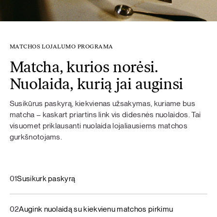
MATCHOS LOJALUMO PROGRAMA
Matcha, kurios norėsi.
Nuolaida, kurią jai auginsi
Susikūrus paskyrą, kiekvienas užsakymas, kuriame bus
matcha – kaskart priartins link vis didesnės nuolaidos. Tai
visuomet priklausanti nuolaida lojaliausiems matchos
gurkšnotojams.
01
Susikurk paskyrą
02
Augink nuolaidą su kiekvienu matchos pirkimu