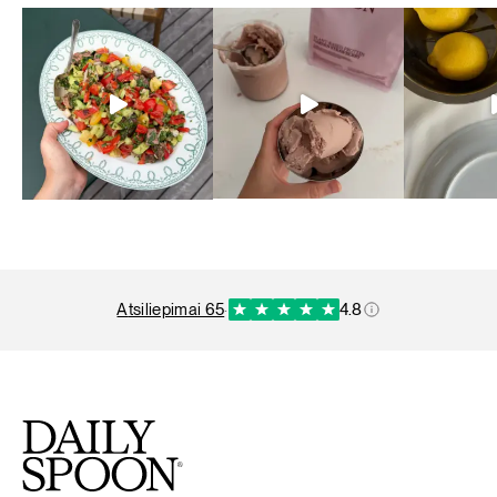
atsiliepimai 65
·
4.8