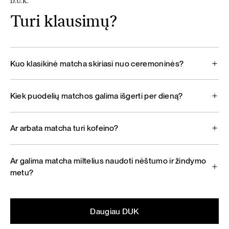
D.U.K.
Turi klausimų?
Kuo klasikinė matcha skiriasi nuo ceremoninės?
Kiek puodelių matchos galima išgerti per dieną?
Ar arbata matcha turi kofeino?
Ar galima matcha miltelius naudoti nėštumo ir žindymo
metu?
Daugiau DUK