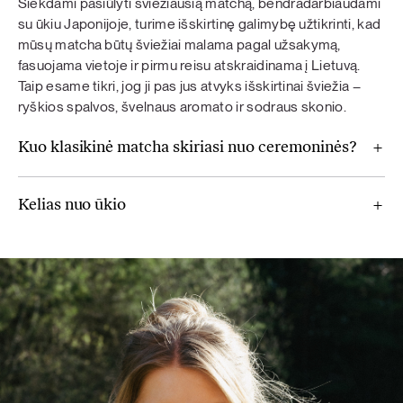
Siekdami pasiūlyti šviežiausią matchą, bendradarbiaudami
su ūkiu Japonijoje, turime išskirtinę galimybę užtikrinti, kad
mūsų matcha būtų šviežiai malama pagal užsakymą,
fasuojama vietoje ir pirmu reisu atskraidinama į Lietuvą.
Taip esame tikri, jog ji pas jus atvyks išskirtinai šviežia –
ryškios spalvos, švelnaus aromato ir sodraus skonio.
Kuo klasikinė matcha skiriasi nuo ceremoninės?
Kelias nuo ūkio