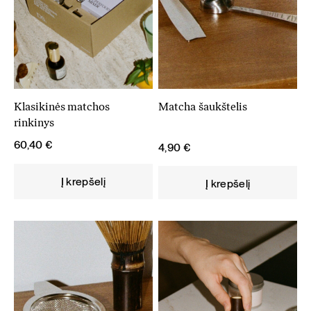
Klasikinės matchos
Matcha šaukštelis
rinkinys
60,40
€
4,90
€
Į krepšelį
Į krepšelį