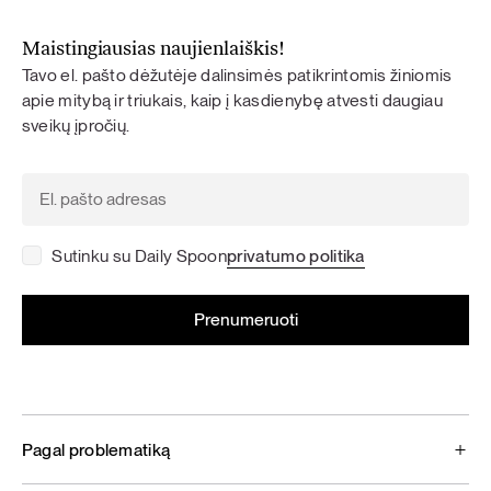
Maistingiausias naujienlaiškis!
Tavo el. pašto dėžutėje dalinsimės patikrintomis žiniomis
apie mitybą ir triukais, kaip į kasdienybę atvesti daugiau
sveikų įpročių.
Sutinku su Daily Spoon
privatumo politika
Pagal problematiką