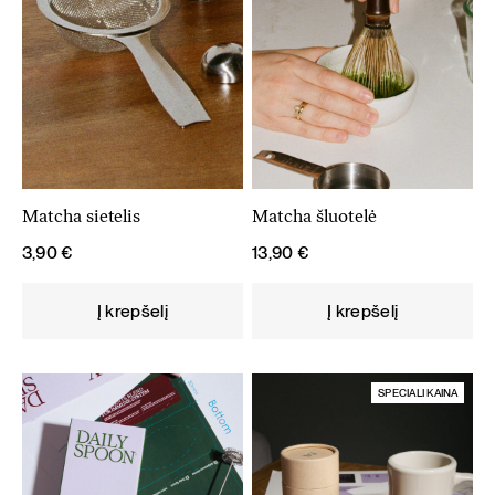
Matcha sietelis
Matcha šluotelė
3,90
€
13,90
€
Į krepšelį
Į krepšelį
SPECIALI KAINA