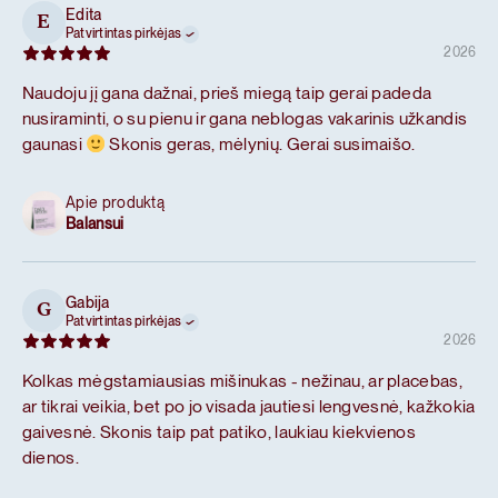
Edita
E
Patvirtintas pirkėjas
2026
Naudoju jį gana dažnai, prieš miegą taip gerai padeda
nusiraminti, o su pienu ir gana neblogas vakarinis užkandis
gaunasi
Skonis geras, mėlynių. Gerai susimaišo.
Apie produktą
Balansui
Gabija
G
Patvirtintas pirkėjas
2026
Kolkas mėgstamiausias mišinukas - nežinau, ar placebas,
ar tikrai veikia, bet po jo visada jautiesi lengvesnė, kažkokia
gaivesnė. Skonis taip pat patiko, laukiau kiekvienos
dienos.