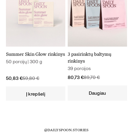
Summer Skin Glow rinkinys
3 pasirinktų baltymų
50 porcijų | 300 g
rinkinys
39 porcijos
Original
Current
80,73
€
89,70
€
Original
Current
50,83
€
59,80
€
price
price
price
price
was:
is:
was:
is:
Daugiau
Į krepšelį
89,70 €.
80,73 €.
59,80 €.
50,83 €.
@DAILYSPOON.STORIES