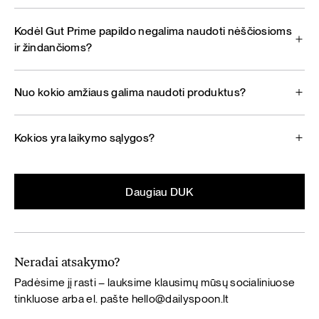
Kodėl Gut Prime papildo negalima naudoti nėščiosioms
ir žindančioms?
Nuo kokio amžiaus galima naudoti produktus?
Kokios yra laikymo sąlygos?
Daugiau DUK
Neradai atsakymo?
Padėsime jį rasti – lauksime klausimų mūsų socialiniuose
tinkluose arba el. pašte
hello@dailyspoon.lt