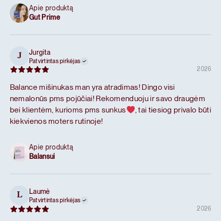
Apie produktą
Gut Prime
Jurgita
J
Patvirtintas pirkėjas
2026
Balance mišinukas man yra atradimas! Dingo visi
nemalonūs pms pojūčiai! Rekomenduoju ir savo draugėm
bei klientėm, kurioms pms sunkus
, tai tiesiog privalo būti
kiekvienos moters rutinoje!
Apie produktą
Balansui
Laumė
L
Patvirtintas pirkėjas
2026