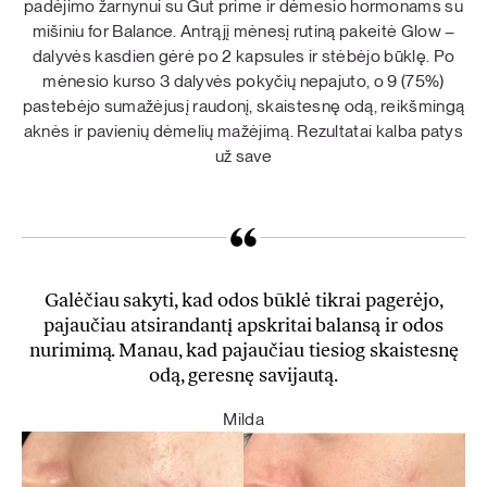
padėjimo žarnynui su Gut prime ir dėmesio hormonams su
mišiniu for Balance. Antrąjį mėnesį rutiną pakeitė Glow –
dalyvės kasdien gėrė po 2 kapsules ir stėbėjo būklę. Po
mėnesio kurso 3 dalyvės pokyčių nepajuto, o 9 (75%)
pastebėjo sumažėjusį raudonį, skaistesnę odą, reikšmingą
aknės ir pavienių dėmelių mažėjimą. Rezultatai kalba patys
už save
Galėčiau sakyti, kad odos būklė tikrai pagerėjo,
pajaučiau atsirandantį apskritai balansą ir odos
nurimimą. Manau, kad pajaučiau tiesiog skaistesnę
odą, geresnę savijautą.
Milda