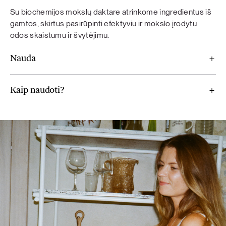
papildas nėra maisto pakaitalas. Svarbi įvairi ir subalansuota
Su biochemijos mokslų daktare atrinkome ingredientus iš
mityba bei sveikas gyvenimo būdas. Neviršykite nustatytos
gamtos, skirtus pasirūpinti efektyviu ir mokslo įrodytu
rekomenduojamos dozės.
odos skaistumu ir švytėjimu.
Nauda
Balansui
Kaip naudoti?
Peruvinė pipirnė (maca, Lepidium meyenii), malti linų
sėmenys, brokoliai, topinambai, mėta, paprastųjų mėlynių
uogų milteliai, vaistinių ramunėlių (Chamomilla recutita)
ekstraktas, artišokų ekstraktas (Cynara Scolymus),
vitaminas B6, tikrųjų alavijų minkštimo milteliai.
Glow