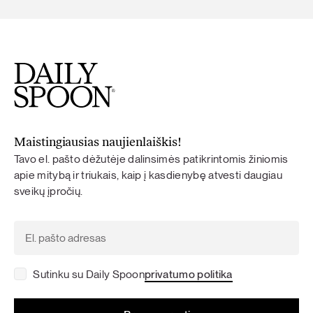
Maistingiausias naujienlaiškis!
Tavo el. pašto dėžutėje dalinsimės patikrintomis žiniomis
apie mitybą ir triukais, kaip į kasdienybę atvesti daugiau
sveikų įpročių.
Sutinku su Daily Spoon
privatumo politika