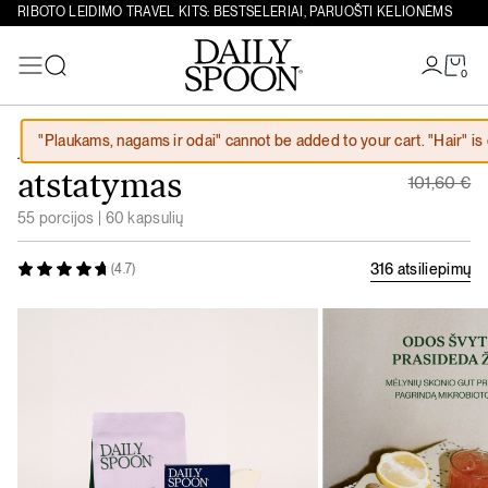
RIBOTO LEIDIMO TRAVEL KITS: BESTSELERIAI, PARUOŠTI KELIONĖMS
0
Paieška
Eiti prie turinio
Original
"Plaukams, nagams ir odai" cannot be added to your cart. "Hair" is 
Aknė ir odos
91,44
€
Current 
atstatymas
101,60
€
55 porcijos | 60 kapsulių
316 atsiliepimų
(4.7)