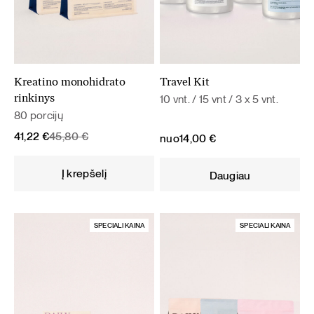
Kreatino monohidrato
Travel Kit
10 vnt. / 15 vnt / 3 x 5 vnt.
rinkinys
80 porcijų
Original
Current
41,22
€
45,80
€
nuo
14,00
€
price
price
was:
is:
Į krepšelį
Daugiau
45,80 €.
41,22 €.
SPECIALI KAINA
SPECIALI KAINA