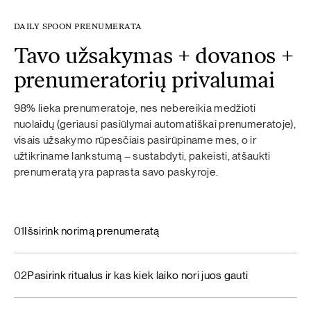
DAILY SPOON PRENUMERATA
Tavo užsakymas + dovanos +
prenumeratorių privalumai
98% lieka prenumeratoje, nes nebereikia medžioti
nuolaidų (geriausi pasiūlymai automatiškai prenumeratoje),
visais užsakymo rūpesčiais pasirūpiname mes, o ir
užtikriname lankstumą – sustabdyti, pakeisti, atšaukti
prenumeratą yra paprasta savo paskyroje.
01
Išsirink norimą prenumeratą
02
Pasirink ritualus ir kas kiek laiko nori juos gauti