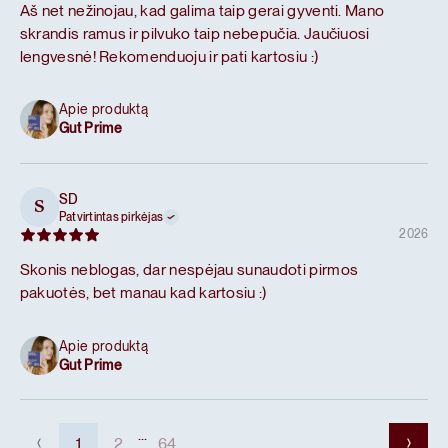
Aš net nežinojau, kad galima taip gerai gyventi. Mano
skrandis ramus ir pilvuko taip nebepučia. Jaučiuosi
lengvesnė! Rekomenduoju ir pati kartosiu :)
Apie produktą
Gut Prime
SD
S
Patvirtintas pirkėjas
2026
Skonis neblogas, dar nespėjau sunaudoti pirmos
pakuotės, bet manau kad kartosiu :)
Apie produktą
Gut Prime
...
1
2
64