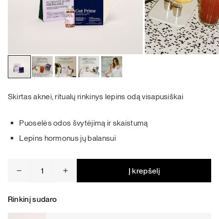
Skirtas aknei, ritualų rinkinys lepins odą visapusiškai
Puoselės odos švytėjimą ir skaistumą
Lepins hormonus jų balansui
produkto
Į krepšelį
kiekis:
Aknė
ir
Rinkinį sudaro
odos