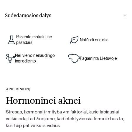
Sudedamosios dalys
Gut prime
Paremta mokslu, ne
Natūrali sudėtis
L-glutaminas, paprastųjų mėlynių uogų milteliai, glicinas,
pažadais
plikųjų malpigijų milteliai, gyvybingos bakterijos Bacillus
coagulans 6×109 (2 milijardai vienoje porcijoje),
Nei vieno nenaudingo
Pagaminta Lietuvoje
ingrediento
arabinogalaktano iš europinių maumedžių šerdies milteliai,
paprastųjų saldymedžių šaknų ekstraktas, kvercetino iš
japoninių soforų žiedų ekstraktas, žaliosios arbatos lapų
ekstraktas, tikrųjų alavijų minkštimo milteliai.
APIE RINKINĮ
Hormoninei aknei
Stresas, hormonai ir mityba yra faktoriai, kurie labiausiai
Maisto papildas. Jei vartojate vaistus, prieš naudojimą
veikia odą, tad žinojome, kad efektyviausia formulė bus ta,
pasitarkite su gydytoju. Nevartoti jaunesniems nei 18 metų
kuri taip pat veiks iš vidaus.
vaikams, besilaukiančioms ir žindančioms moterims. Maisto