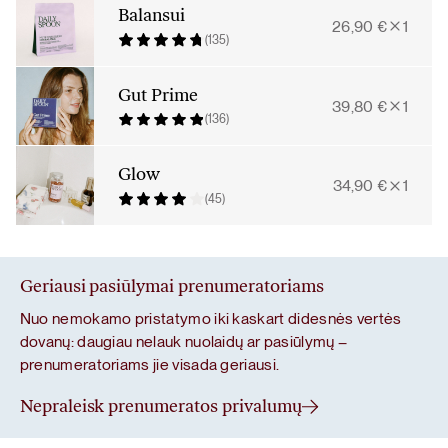
atstatymas
Balansui
26,90
€
1
(135)
Gut Prime
39,80
€
1
(136)
Glow
34,90
€
1
(45)
Geriausi pasiūlymai prenumeratoriams
Nuo nemokamo pristatymo iki kaskart didesnės vertės
dovanų: daugiau nelauk nuolaidų ar pasiūlymų –
prenumeratoriams jie visada geriausi.
Nepraleisk prenumeratos privalumų