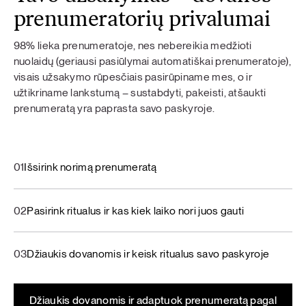
prenumeratorių privalumai
98% lieka prenumeratoje, nes nebereikia medžioti
nuolaidų (geriausi pasiūlymai automatiškai prenumeratoje),
visais užsakymo rūpesčiais pasirūpiname mes, o ir
užtikriname lankstumą – sustabdyti, pakeisti, atšaukti
prenumeratą yra paprasta savo paskyroje.
01
Išsirink norimą prenumeratą
02
Pasirink ritualus ir kas kiek laiko nori juos gauti
03
Džiaukis dovanomis ir keisk ritualus savo paskyroje
Džiaukis dovanomis ir adaptuok prenumeratą pagal