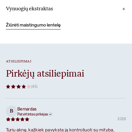
Vynuogių ekstraktas
Žiūrėti maistingumo lentelę
ATSILIEPIMAI
Pirkėjų atsiliepimai
(45)
Bernardas
B
Patvirtintas pirkėjas
2026
Turiu aknę, kažkiek pavyksta ją kontroliuoti su mityba,