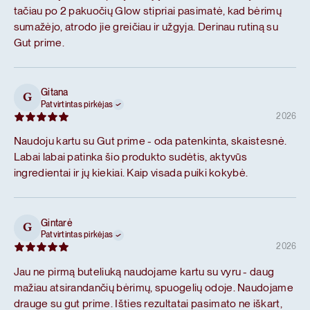
tačiau po 2 pakuočių Glow stipriai pasimatė, kad bėrimų
sumažėjo, atrodo jie greičiau ir užgyja. Derinau rutiną su
Gut prime.
Gitana
G
Patvirtintas pirkėjas
2026
Naudoju kartu su Gut prime - oda patenkinta, skaistesnė.
Labai labai patinka šio produkto sudėtis, aktyvūs
ingredientai ir jų kiekiai. Kaip visada puiki kokybė.
Gintarė
G
Patvirtintas pirkėjas
2026
Jau ne pirmą buteliuką naudojame kartu su vyru - daug
mažiau atsirandančių bėrimų, spuogelių odoje. Naudojame
drauge su gut prime. Išties rezultatai pasimato ne iškart,