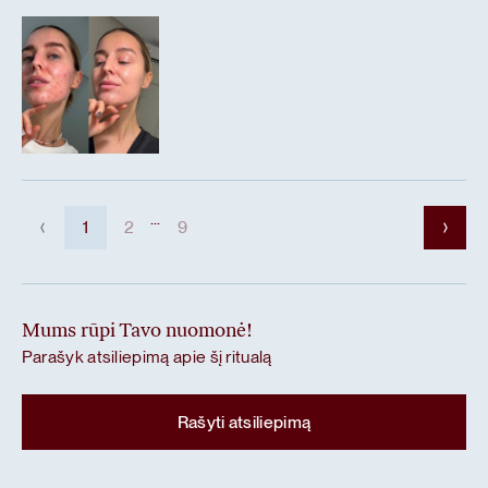
...
1
2
9
Mums rūpi Tavo nuomonė!
Parašyk atsiliepimą apie šį ritualą
Rašyti atsiliepimą