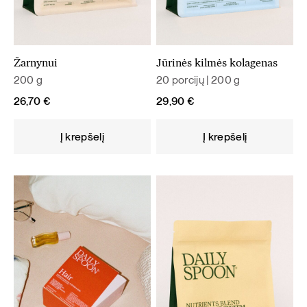
Žarnynui
Jūrinės kilmės kolagenas
200 g
20 porcijų | 200 g
26,70
€
29,90
€
Į krepšelį
Į krepšelį