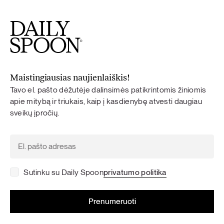
Maistingiausias naujienlaiškis!
Tavo el. pašto dėžutėje dalinsimės patikrintomis žiniomis
apie mitybą ir triukais, kaip į kasdienybę atvesti daugiau
sveikų įpročių.
Sutinku su Daily Spoon
privatumo politika