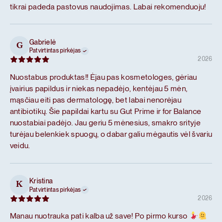
tikrai padeda pastovus naudojimas. Labai rekomenduoju!
Gabrielė
G
Patvirtintas pirkėjas
2026
Nuostabus produktas!! Ėjau pas kosmetologes, gėriau
įvairius papildus ir niekas nepadėjo, kentėjau 5 mėn,
mąsčiau eiti pas dermatologę, bet labai nenorėjau
antibiotikų. Šie papildai kartu su Gut Prime ir for Balance
nuostabiai padėjo. Jau geriu 5 mėnesius, smakro srityje
turėjau belenkiek spuogų, o dabar galiu mėgautis vėl švariu
veidu.
Kristina
K
Patvirtintas pirkėjas
2026
Manau nuotrauka pati kalba už save! Po pirmo kurso