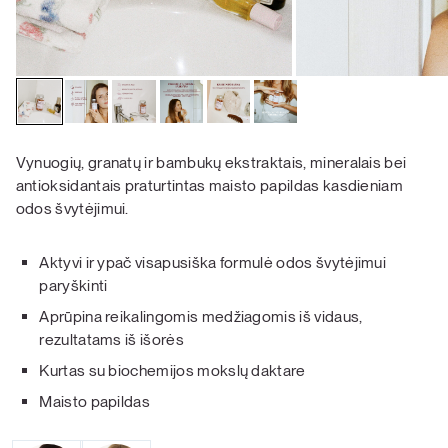
Vynuogių, granatų ir bambukų ekstraktais, mineralais bei
antioksidantais praturtintas maisto papildas kasdieniam
odos švytėjimui.
Aktyvi ir ypač visapusiška formulė odos švytėjimui
paryškinti
Aprūpina reikalingomis medžiagomis iš vidaus,
rezultatams iš išorės
Kurtas su biochemijos mokslų daktare
Maisto papildas