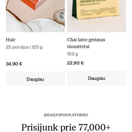
Hair
Chai latte gėrimas
25 porcijos | 125 g
imunitetui
150 g
22,80
€
34,90
€
Daugiau
Daugiau
@DAILYSPOON.STORIES
Prisijunk prie 77,000+