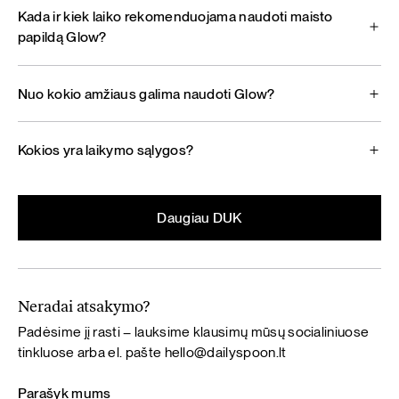
Kada ir kiek laiko rekomenduojama naudoti maisto
papildą Glow?
Nuo kokio amžiaus galima naudoti Glow?
Kokios yra laikymo sąlygos?
Daugiau DUK
Neradai atsakymo?
Padėsime jį rasti – lauksime klausimų mūsų socialiniuose
tinkluose arba el. pašte
hello@dailyspoon.lt
Parašyk mums