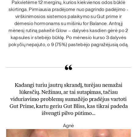
Pakvietėme 12 merginų, kurios kiekvienos odos būklė
skirtinga. Pirmiausia pradėjome nuo pagrindo padėjimo -
virškinimosios sistemos palaikymo su Gut prime ir
dėmesio hormonams su mišiniu for Balance. Antrąjį
mėnesį rutiną pakeitė Glow – dalyvės kasdien gėrė po 2
kapsules ir stebėjo būklę. Po mėnesio kurso 3 dalyvės
pokyčių nepajuto, o 9 (75%) pastebėjo pagražėjusią odą.
Kadangi turiu jautrų skrandį, turėjau nemažai
lūkesčių. Nežinau, ar tai sutapimas, tačiau
viduriavimo problemų sumažėjo pradėjus vartoti
Gut Prime, kartu geriu Gut Bliss, kas tikrai padeda
išvengti pilvo pūtimo...
Agnė