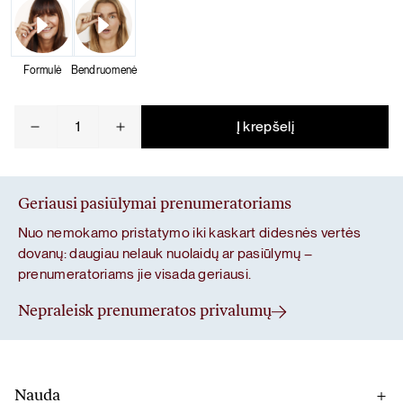
Formulė
Bendruomenė
produkto
Į krepšelį
kiekis:
Glow
Geriausi pasiūlymai prenumeratoriams
Nuo nemokamo pristatymo iki kaskart didesnės vertės
dovanų: daugiau nelauk nuolaidų ar pasiūlymų –
prenumeratoriams jie visada geriausi.
Nepraleisk prenumeratos privalumų
Nauda