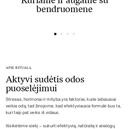
Kuriame ir augame su
bendruomene
@simonacym
@nojusber
APIE RITUALĄ
Aktyvi sudėtis odos
puoselėjimui
Stresas, hormonai ir mityba yra faktoriai, kurie labiausiai
veikia odą, tad žinojome, kad efektyviausia formulė bus ta,
kuri taip pat veiks iš vidaus.
Išsikėlėme siekį – sukurti efektyvią, natūralią ir analogų