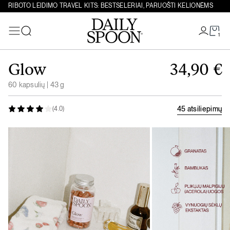
RIBOTO LEIDIMO TRAVEL KITS: BESTSELERIAI, PARUOŠTI KELIONĖMS
1
Paieška
Eiti prie turinio
Glow
34,90
€
60 kapsulių | 43 g
45 atsiliepimų
(4.0)