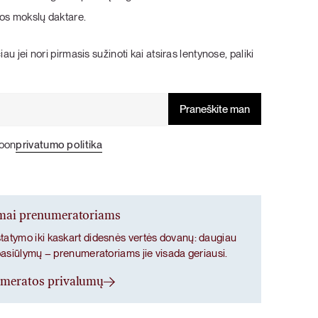
šokolado, tikrų braškių ir bananų kremo bei
šokolado, tikrų braškių ir bananų kremo bei
vanilės skoniai.
vanilės skoniai.
os mokslų daktare.
PIETŪS / VAKARIENĖ
SALOTOS
Pasigriebti savo rinkinį
Pasigriebti savo rinkinį
au jei nori pirmasis sužinoti kai atsiras lentynose, paliki
poon
privatumo politika
ymai prenumeratoriams
atymo iki kaskart didesnės vertės dovanų: daugiau
pasiūlymų – prenumeratoriams jie visada geriausi.
umeratos privalumų