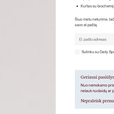
Kurtas su biochemij
KARŠTI PATIEKALAI
PIETŪS / VAKARIENĖ
Šiuo metu neturime, tači
savo el.paštą:
Sutinku su Daily S
Geriausi pasiūl
Nuo nemokamo prist
nelauk nuolaidų ar 
Nepraleisk pren