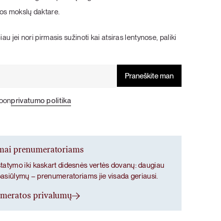
šokolado, tikrų braškių ir bananų kremo bei
šokolado, tikrų braškių ir bananų kremo bei
vanilės skoniai.
vanilės skoniai.
os mokslų daktare.
PIETŪS / VAKARIENĖ
SALOTOS
Pasigriebti savo rinkinį
Pasigriebti savo rinkinį
au jei nori pirmasis sužinoti kai atsiras lentynose, paliki
poon
privatumo politika
ymai prenumeratoriams
atymo iki kaskart didesnės vertės dovanų: daugiau
pasiūlymų – prenumeratoriams jie visada geriausi.
umeratos privalumų