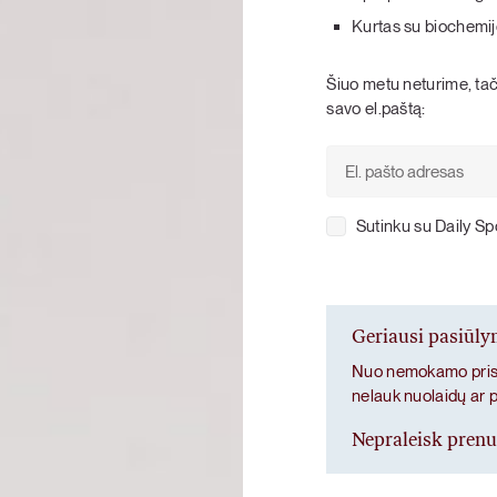
Kurtas su biochemij
KARŠTI PATIEKALAI
PIETŪS / VAKARIENĖ
Šiuo metu neturime, tači
savo el.paštą:
Sutinku su Daily S
Geriausi pasiūl
Nuo nemokamo prist
nelauk nuolaidų ar 
Nepraleisk pren