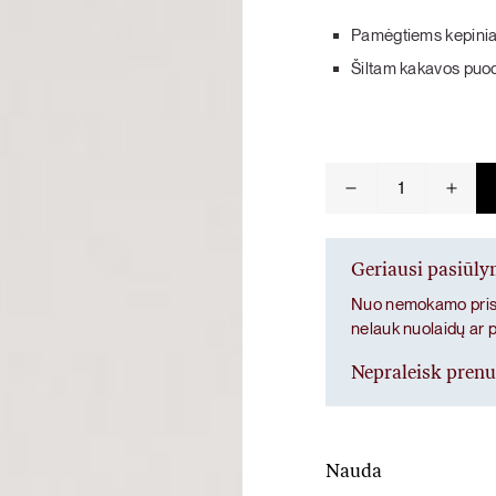
Pamėgtiems kepini
KARŠTI PATIEKALAI
PIETŪS / VAKARIENĖ
Šiltam kakavos puod
produkto
kiekis:
Natūrali
kakava
Geriausi pasiūl
Nuo nemokamo prist
nelauk nuolaidų ar 
Nepraleisk pren
Nauda