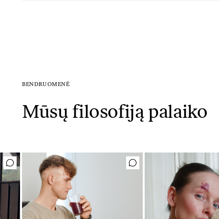
BENDRUOMENĖ
Mūsų filosofiją palaiko