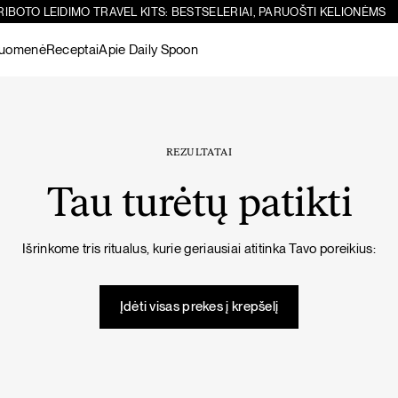
RIBOTO LEIDIMO TRAVEL KITS: BESTSELERIAI, PARUOŠTI KELIONĖMS
ruomenė
Receptai
Apie Daily Spoon
Paieška
Sicilietiškos avinžirnių salotos su feta
-10%
Žiūrėti visus
produktus
REZULTATAI
Tau turėtų patikti
Šokoladiniai
Žarnynui
Matcha
Žarnyno
Žarnynui
Išrinkome tris ritualus, kurie geriausiai atitinka Tavo poreikius:
baltymai
puoselėjimas
Žiūrėti visus
PIETŪS / VAKARIENĖ
SALOTOS
produktus
Įdėti visas prekes į krepšelį
Imunitetą stiprinanti vištienos sriuba