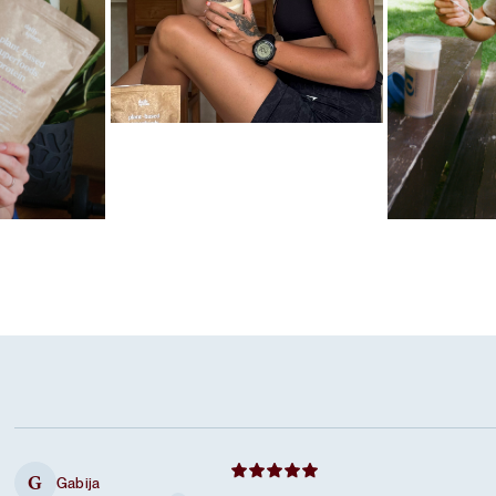
Mėgstamiausias ritualas
Karameliniai baltymai
las
Mėgstamiausi
Šokoladiniai
Gabija
G