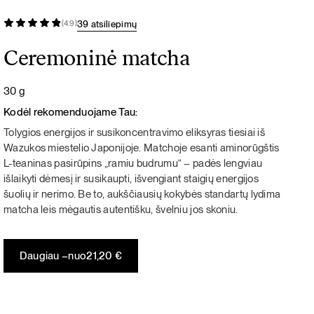
39 atsiliepimų
(4.9)
Ceremoninė matcha
30 g
Kodėl rekomenduojame Tau:
Tolygios energijos ir susikoncentravimo eliksyras tiesiai iš
Wazukos miestelio Japonijoje. Matchoje esanti aminorūgštis
L-teaninas pasirūpins „ramiu budrumu“ – padės lengviau
išlaikyti dėmesį ir susikaupti, išvengiant staigių energijos
šuolių ir nerimo. Be to, aukščiausių kokybės standartų lydima
matcha leis mėgautis autentišku, švelniu jos skoniu.
Daugiau –
nuo
21,20
€