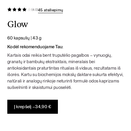
45 atsiliepimų
(4.0)
Glow
60 kapsulių | 43 g
Kodėl rekomenduojame Tau:
Kartais odai reikia bent truputėlio pagalbos – vynuogių,
granatų ir bambukų ekstraktais, mineralais bei
antioksidantais praturtintas ritualas iš vidaus, rezultatams iš
išorės. Kartu su biochemijos mokslų daktare sukurta efektyvi,
natūrali ir analogų rinkoje neturinti formulė odos kaprizams
sušvelninti ir skaistumui puoselėti.
Į krepšelį –
34,90
€