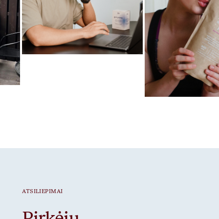
Mėgstamiausias ritualas
Gut Prime
Mėgstamiausias ritua
Braškiniai baltymai
ATSILIEPIMAI