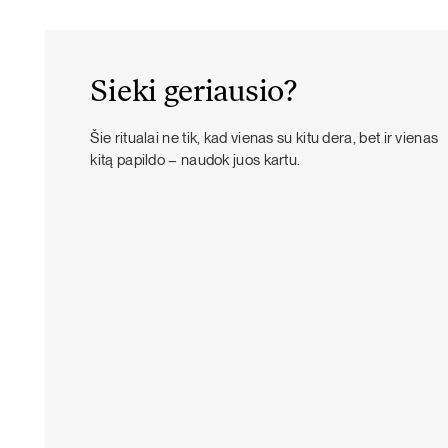
Sieki geriausio?
Šie ritualai ne tik, kad vienas su kitu dera, bet ir vienas
kitą papildo – naudok juos kartu.