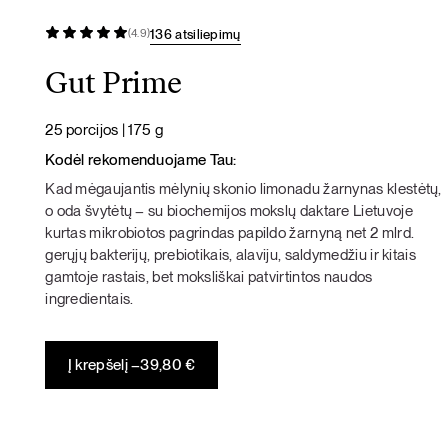
136 atsiliepimų
(4.9)
Gut Prime
25 porcijos | 175 g
Kodėl rekomenduojame Tau:
Kad mėgaujantis mėlynių skonio limonadu žarnynas klestėtų,
o oda švytėtų – su biochemijos mokslų daktare Lietuvoje
kurtas mikrobiotos pagrindas papildo žarnyną net 2 mlrd.
gerųjų bakterijų, prebiotikais, alaviju, saldymedžiu ir kitais
gamtoje rastais, bet moksliškai patvirtintos naudos
ingredientais.
Į krepšelį –
39,80
€