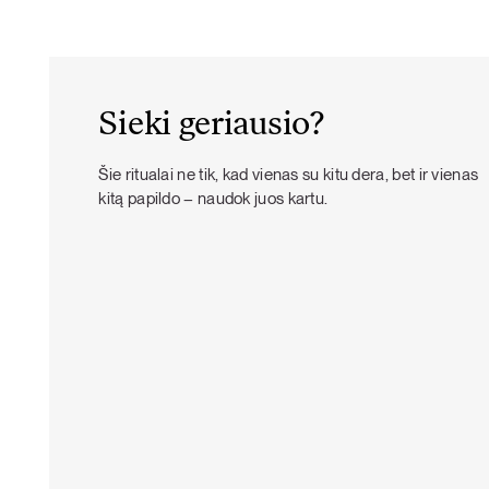
Sieki geriausio?
Šie ritualai ne tik, kad vienas su kitu dera, bet ir vienas
kitą papildo – naudok juos kartu.