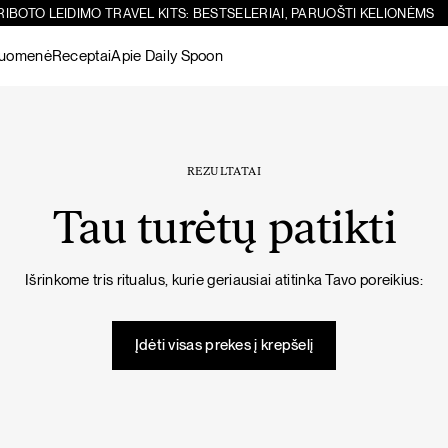
RIBOTO LEIDIMO TRAVEL KITS: BESTSELERIAI, PARUOŠTI KELIONĖMS
ruomenė
Receptai
Apie Daily Spoon
Paieška
Sicilietiškos avinžirnių salotos su feta
-10%
Žiūrėti visus
produktus
REZULTATAI
Tau turėtų patikti
Šokoladiniai
Žarnynui
Matcha
Žarnyno
Žarnynui
Išrinkome tris ritualus, kurie geriausiai atitinka Tavo poreikius:
baltymai
puoselėjimas
Žiūrėti visus
PIETŪS / VAKARIENĖ
SALOTOS
produktus
Įdėti visas prekes į krepšelį
Imunitetą stiprinanti vištienos sriuba