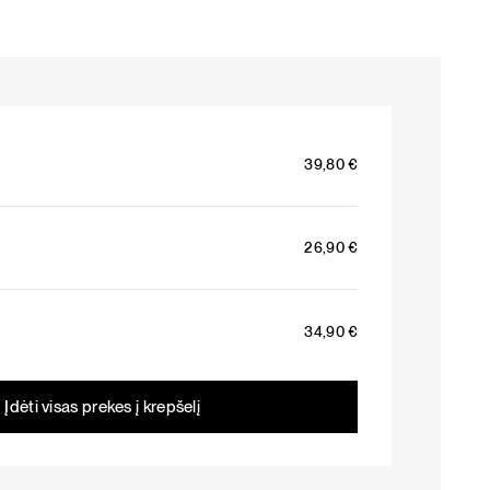
39,80
€
26,90
€
34,90
€
Įdėti visas prekes į krepšelį