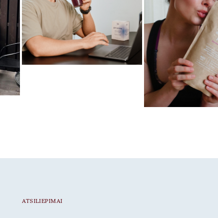
Mėgstamiausias ritualas
Gut Prime
Mėgstamiausias ritua
Braškiniai baltymai
ATSILIEPIMAI