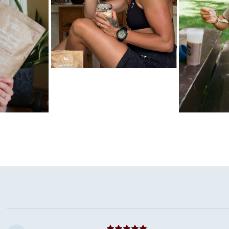
Mėgstamiausias ritualas
Karameliniai baltymai
las
Mėgstamiausi
Šokoladiniai