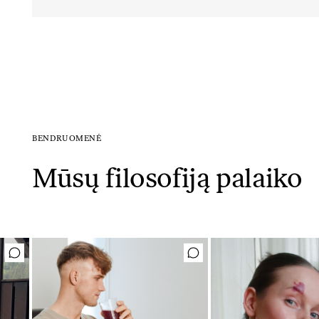
BENDRUOMENĖ
Mūsų filosofiją palaiko