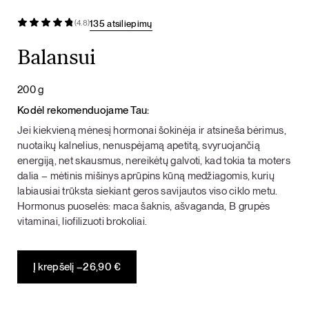
135 atsiliepimų
(4.8)
Balansui
200 g
Kodėl rekomenduojame Tau:
Jei kiekvieną mėnesį hormonai šokinėja ir atsineša bėrimus,
nuotaikų kalnelius, nenuspėjamą apetitą, svyruojančią
energiją, net skausmus, nereikėtų galvoti, kad tokia ta moters
dalia – mėtinis mišinys aprūpins kūną medžiagomis, kurių
labiausiai trūksta siekiant geros savijautos viso ciklo metu.
Hormonus puoselės: maca šaknis, ašvaganda, B grupės
vitaminai, liofilizuoti brokoliai.
Į krepšelį –
26,90
€