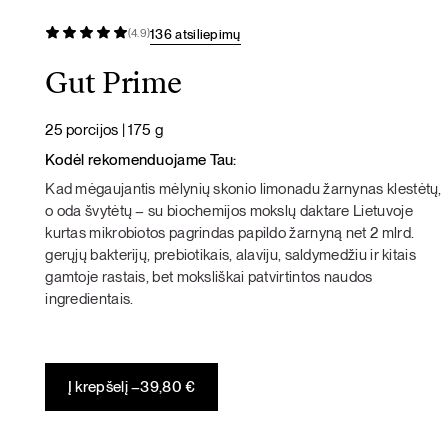
136 atsiliepimų
(4.9)
Gut Prime
25 porcijos | 175 g
Kodėl rekomenduojame Tau:
Kad mėgaujantis mėlynių skonio limonadu žarnynas klestėtų,
o oda švytėtų – su biochemijos mokslų daktare Lietuvoje
kurtas mikrobiotos pagrindas papildo žarnyną net 2 mlrd.
gerųjų bakterijų, prebiotikais, alaviju, saldymedžiu ir kitais
gamtoje rastais, bet moksliškai patvirtintos naudos
ingredientais.
Į krepšelį –
39,80
€