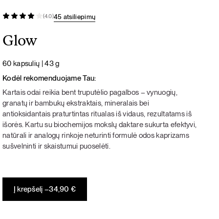
45 atsiliepimų
(4.0)
Glow
60 kapsulių | 43 g
Kodėl rekomenduojame Tau:
Kartais odai reikia bent truputėlio pagalbos – vynuogių,
granatų ir bambukų ekstraktais, mineralais bei
antioksidantais praturtintas ritualas iš vidaus, rezultatams iš
išorės. Kartu su biochemijos mokslų daktare sukurta efektyvi,
natūrali ir analogų rinkoje neturinti formulė odos kaprizams
sušvelninti ir skaistumui puoselėti.
Į krepšelį –
34,90
€