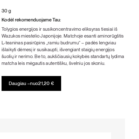
30 g
Kodėl rekomenduojame Tau:
Tolygios energijos ir susikoncentravimo eliksyras tiesiai iš
Wazukos miestelio Japonijoje. Matchoje esanti aminorūgštis
L-teaninas pasirūpins „ramiu budrumu“ – padės lengviau
išlaikyti dėmesį ir susikaupti, išvengiant staigių energijos
šuolių ir nerimo. Be to, aukščiausių kokybės standartų lydima
matcha leis mėgautis autentišku, švelniu jos skoniu.
Daugiau –
nuo
21,20
€