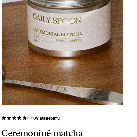
39 atsiliepimų
(4.9)
Ceremoninė matcha