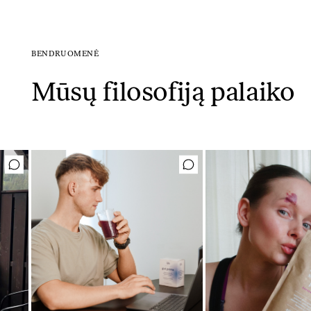
BENDRUOMENĖ
Mūsų filosofiją palaiko