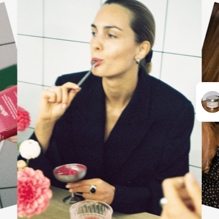
KARŠTI PATIEKALAI
PIETŪS / VAKARIENĖ