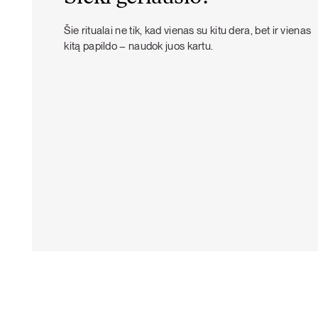
Šie ritualai ne tik, kad vienas su kitu dera, bet ir vienas
kitą papildo – naudok juos kartu.