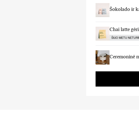
Šokolado ir k
Chai latte gėr
ŠIUO METU NETUR
Ceremoninė 