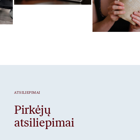
Mėgstamiausias ritualas
Gut Prime
Mėgstamiausias ritua
Braškiniai baltymai
ATSILIEPIMAI
Pirkėjų
atsiliepimai