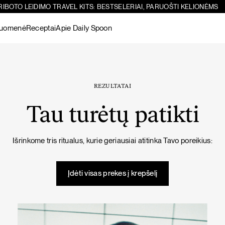
RIBOTO LEIDIMO TRAVEL KITS: BESTSELERIAI, PARUOŠTI KELIONĖMS
ruomenė
Receptai
Apie Daily Spoon
Paieška
Sicilietiškos avinžirnių salotos su feta
-10%
Žiūrėti visus
produktus
REZULTATAI
Tau turėtų patikti
Šokoladiniai
Žarnynui
Matcha
Žarnyno
Žarnynui
Išrinkome tris ritualus, kurie geriausiai atitinka Tavo poreikius:
baltymai
puoselėjimas
Žiūrėti visus
PIETŪS / VAKARIENĖ
SALOTOS
produktus
Įdėti visas prekes į krepšelį
Imunitetą stiprinanti vištienos sriuba