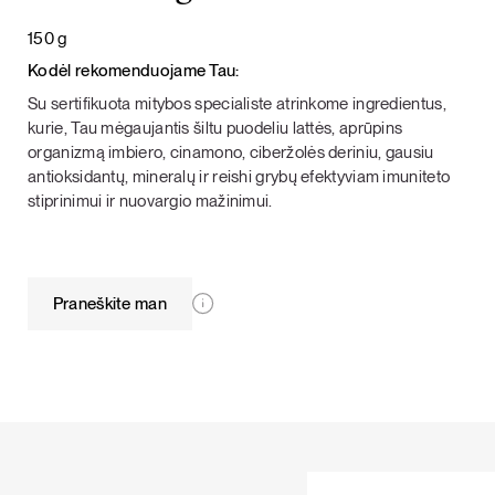
150 g
Kodėl rekomenduojame Tau:
Su sertifikuota mitybos specialiste atrinkome ingredientus,
kurie, Tau mėgaujantis šiltu puodeliu lattės, aprūpins
organizmą imbiero, cinamono, ciberžolės deriniu, gausiu
antioksidantų, mineralų ir reishi grybų efektyviam imuniteto
stiprinimui ir nuovargio mažinimui.
Praneškite man