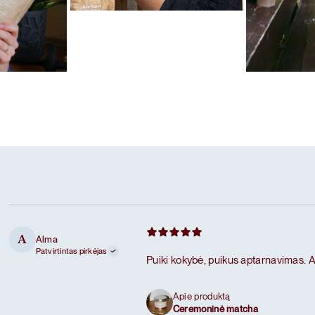
Mėgstamiausias ritualas
Karameliniai baltymai
las
Mėgstamiausi
Šokoladiniai
Alma
A
Patvirtintas pirkėjas
Puiki kokybė, puikus aptarnavimas. A
Apie produktą
Ceremoninė matcha