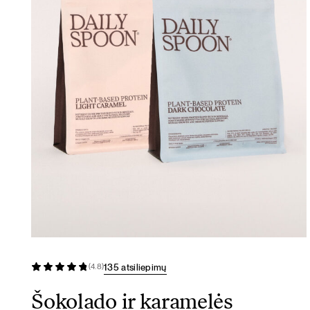
135 atsiliepimų
(4.8)
Šokolado ir karamelės