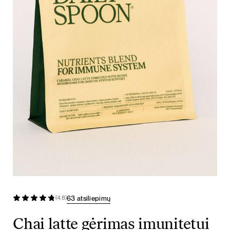
63 atsiliepimų
(4.8)
Chai latte gėrimas imunitetui