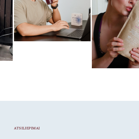
Mėgstamiausias ritualas
Gut Prime
Mėgstamiausias ritua
Braškiniai baltymai
ATSILIEPIMAI