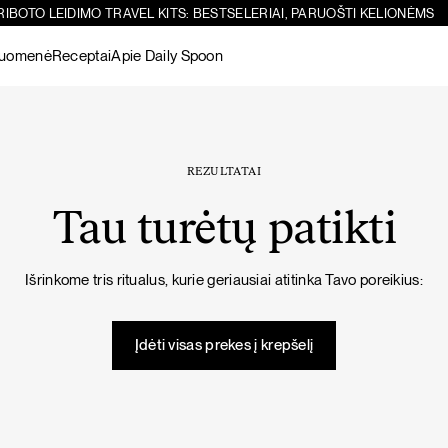
RIBOTO LEIDIMO TRAVEL KITS: BESTSELERIAI, PARUOŠTI KELIONĖMS
ruomenė
Receptai
Apie Daily Spoon
Paieška
Sicilietiškos avinžirnių salotos su feta
-10%
Žiūrėti visus
produktus
REZULTATAI
Tau turėtų patikti
Šokoladiniai
Žarnynui
Matcha
Žarnyno
Žarnynui
Išrinkome tris ritualus, kurie geriausiai atitinka Tavo poreikius:
baltymai
puoselėjimas
Žiūrėti visus
PIETŪS / VAKARIENĖ
SALOTOS
produktus
Įdėti visas prekes į krepšelį
Imunitetą stiprinanti vištienos sriuba