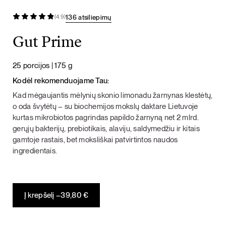
136 atsiliepimų
(4.9)
Gut Prime
25 porcijos | 175 g
Kodėl rekomenduojame Tau:
Kad mėgaujantis mėlynių skonio limonadu žarnynas klestėtų,
o oda švytėtų – su biochemijos mokslų daktare Lietuvoje
kurtas mikrobiotos pagrindas papildo žarnyną net 2 mlrd.
gerųjų bakterijų, prebiotikais, alaviju, saldymedžiu ir kitais
gamtoje rastais, bet moksliškai patvirtintos naudos
ingredientais.
Į krepšelį –
39,80
€