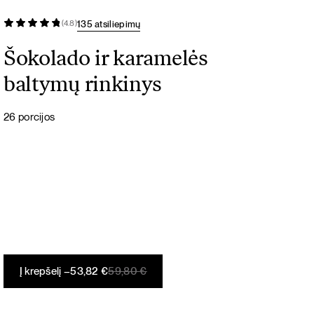
135 atsiliepimų
(4.8)
Šokolado ir karamelės
baltymų rinkinys
26 porcijos
Original
Current
Į krepšelį –
53,82
€
59,80
€
price
price
was:
is: