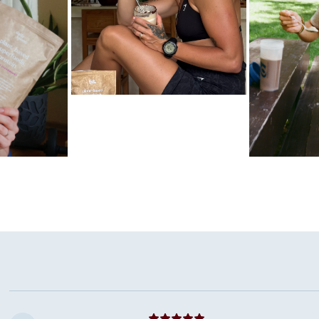
Mėgstamiausias ritualas
Karameliniai baltymai
las
Mėgstamiausi
Šokoladiniai