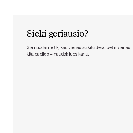
Sieki geriausio?
Šie ritualai ne tik, kad vienas su kitu dera, bet ir vienas
kitą papildo – naudok juos kartu.