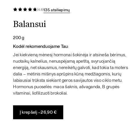
135 atsiliepimų
(4.8)
Balansui
200 g
Kodėl rekomenduojame Tau:
Jei kiekvieną mėnesį hormonai šokinėja ir atsineša bėrimus,
nuotaikų kalnelius, nenuspėjamą apetitą, svyruojančią
energiją, net skausmus, nereikėtų galvoti, kad tokia ta moters
dalia – mėtinis mišinys aprūpins kūną medžiagomis, kurių
labiausiai trūksta siekiant geros savijautos viso ciklo metu.
Hormonus puoselės: maca šaknis, ašvaganda, B grupės
vitaminai, liofilizuoti brokoliai.
Į krepšelį –
26,90
€