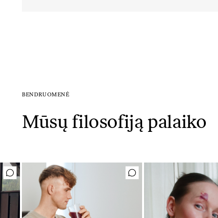
BENDRUOMENĖ
Mūsų filosofiją palaiko