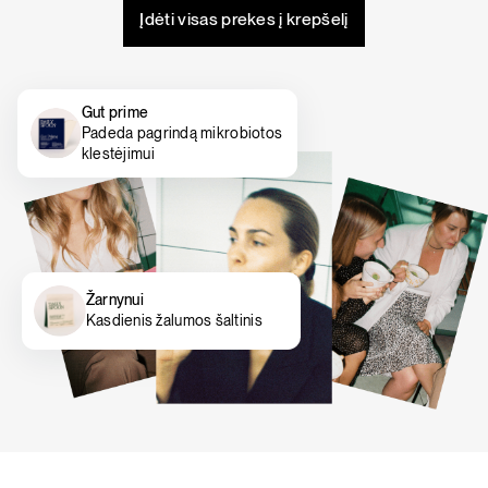
Įdėti visas prekes į krepšelį
Gut prime
Padeda pagrindą mikrobiotos
klestėjimui
Žarnynui
Kasdienis žalumos šaltinis