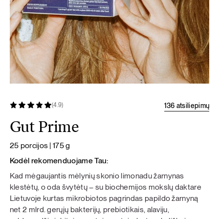
136 atsiliepimų
(4.9)
Gut Prime
25 porcijos | 175 g
Kodėl rekomenduojame Tau:
Kad mėgaujantis mėlynių skonio limonadu žarnynas
klestėtų, o oda švytėtų – su biochemijos mokslų daktare
Lietuvoje kurtas mikrobiotos pagrindas papildo žarnyną
net 2 mlrd. gerųjų bakterijų, prebiotikais, alaviju,