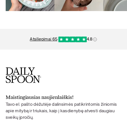
atsiliepimai 65
·
4.8
Maistingiausias naujienlaiškis!
Tavo el. pašto dėžutėje dalinsimės patikrintomis žiniomis
apie mitybą ir triukais, kaip į kasdienybę atvesti daugiau
sveikų įpročių.