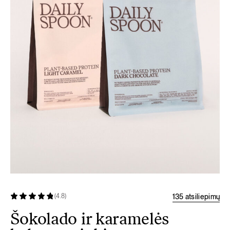
135 atsiliepimų
(4.8)
Šokolado ir karamelės