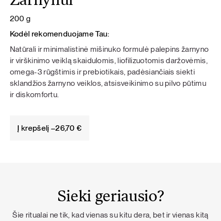
Žarnynui
200 g
Kodėl rekomenduojame Tau:
Natūrali ir minimalistinė mišinuko formulė palepins žarnyno
ir virškinimo veiklą skaidulomis, liofilizuotomis daržovėmis,
omega-3 rūgštimis ir prebiotikais, padėsiančiais siekti
sklandžios žarnyno veiklos, atsisveikinimo su pilvo pūtimu
ir diskomfortu.
Į krepšelį –
26,70
€
Sieki geriausio?
Šie ritualai ne tik, kad vienas su kitu dera, bet ir vienas kitą