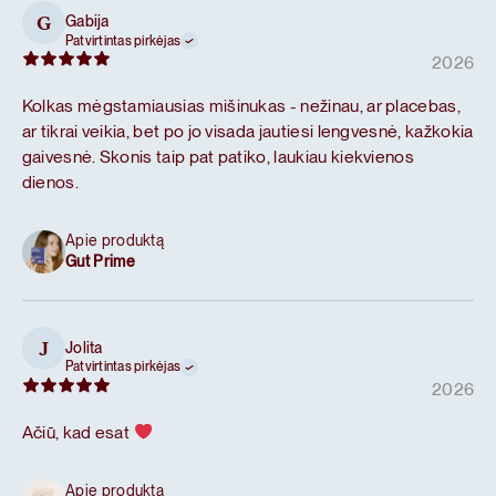
Gabija
G
Patvirtintas pirkėjas
2026
Kolkas mėgstamiausias mišinukas - nežinau, ar placebas,
ar tikrai veikia, bet po jo visada jautiesi lengvesnė, kažkokia
gaivesnė. Skonis taip pat patiko, laukiau kiekvienos
dienos.
Apie produktą
Gut Prime
Jolita
J
Patvirtintas pirkėjas
2026
Ačiū, kad esat
Apie produktą