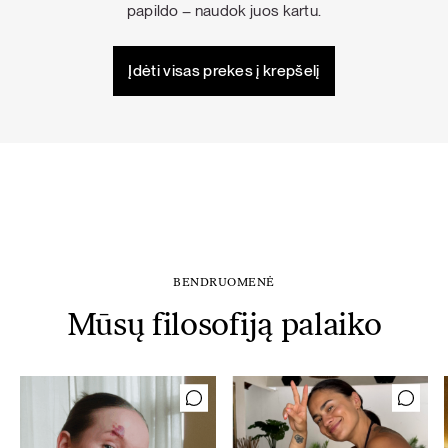
papildo – naudok juos kartu.
Įdėti visas prekes į krepšelį
BENDRUOMENĖ
Mūsų filosofiją palaiko