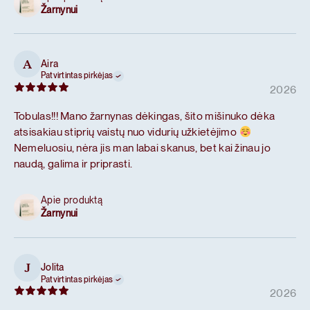
Žarnynui
Aira
A
Patvirtintas pirkėjas
2026
Tobulas!!! Mano žarnynas dėkingas, šito mišinuko dėka
atsisakiau stiprių vaistų nuo vidurių užkietėjimo
Nemeluosiu, nėra jis man labai skanus, bet kai žinau jo
naudą, galima ir priprasti.
Apie produktą
Žarnynui
Jolita
J
Patvirtintas pirkėjas
2026