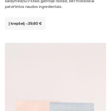
saldymedžiu ir kitais gamtoje rastais, bet moksliškai
patvirtintos naudos ingredientais.
Į krepšelį –
39,80
€