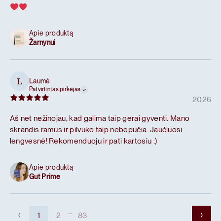
Apie produktą
Žarnynui
Laumė
L
Patvirtintas pirkėjas
2026
Aš net nežinojau, kad galima taip gerai gyventi. Mano
skrandis ramus ir pilvuko taip nebepučia. Jaučiuosi
lengvesnė! Rekomenduoju ir pati kartosiu :)
Apie produktą
Gut Prime
...
1
2
83