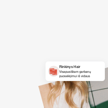
Rinkinys Hair
Visapusiškam garbanų
puoselėjimui iš vidaus