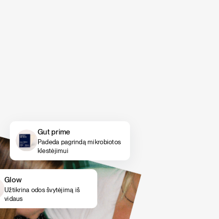
šokolado, tikrų braškių ir bananų kremo bei
šokolado, tikrų braškių ir bananų kremo bei
vanilės skoniai.
vanilės skoniai.
PIETŪS / VAKARIENĖ
SALOTOS
Pasigriebti savo rinkinį
Pasigriebti savo rinkinį
Gut prime
Padeda pagrindą mikrobiotos
klestėjimui
Glow
Užtikrina odos švytėjimą iš
vidaus