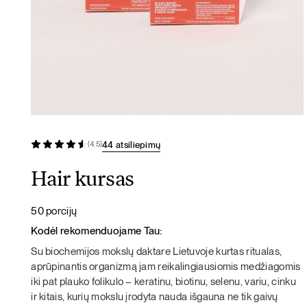
44 atsiliepimų
(4.5)
Hair kursas
50 porcijų
Kodėl rekomenduojame Tau:
Su biochemijos mokslų daktare Lietuvoje kurtas ritualas,
aprūpinantis organizmą jam reikalingiausiomis medžiagomis
iki pat plauko folikulo – keratinu, biotinu, selenu, variu, cinku
ir kitais, kurių mokslu įrodyta nauda išgauna ne tik gaivų