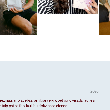
Mėgstamiausias ritualas
Hair
as ritualas
Mėg
 baltymai
De-
2026
inau, ar placebas, ar tikrai veikia, bet po jo visada jautiesi
taip pat patiko, laukiau kiekvienos dienos.