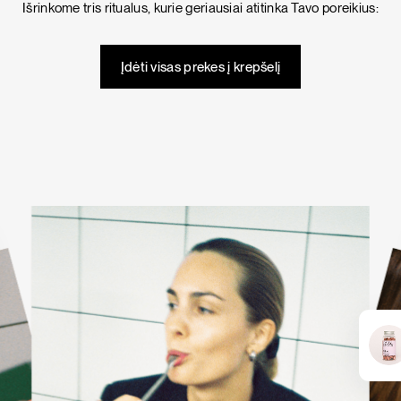
Išrinkome tris ritualus, kurie geriausiai atitinka Tavo poreikius:
KARŠTI PATIEKALAI
PIETŪS / VAKARIENĖ
Įdėti visas prekes į krepšelį