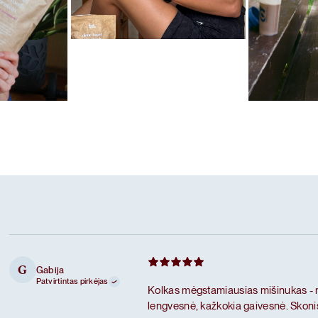
Mėgstamiausias ritualas
Karameliniai baltymai
las
Mėgstamiausi
Šokoladiniai
Gabija
G
Patvirtintas pirkėjas
Kolkas mėgstamiausias mišinukas - než
lengvesnė, kažkokia gaivesnė. Skonis 