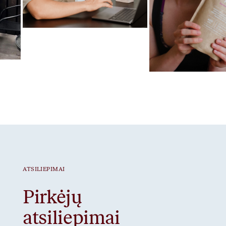
Mėgstamiausias ritualas
Gut Prime
Mėgstamiausias ritua
Braškiniai baltymai
ATSILIEPIMAI
Pirkėjų
atsiliepimai