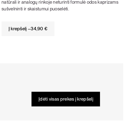
natūrali ir analogų rinkoje neturinti formulė odos kaprizams
sušvelninti ir skaistumui puoselėti.
Į krepšelį –
34,90
€
Įdėti visas prekes į krepšelį