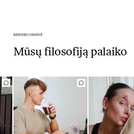
BENDRUOMENĖ
Mūsų filosofiją palaiko