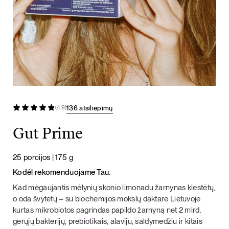
136 atsiliepimų
(4.9)
Gut Prime
25 porcijos | 175 g
Kodėl rekomenduojame Tau:
Kad mėgaujantis mėlynių skonio limonadu žarnynas klestėtų,
o oda švytėtų – su biochemijos mokslų daktare Lietuvoje
kurtas mikrobiotos pagrindas papildo žarnyną net 2 mlrd.
gerųjų bakterijų, prebiotikais, alaviju, saldymedžiu ir kitais