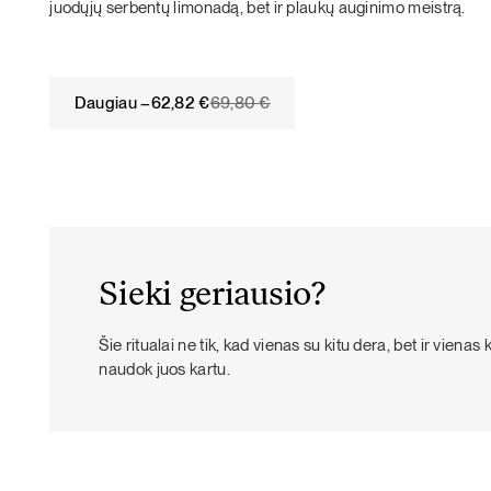
juodųjų serbentų limonadą, bet ir plaukų auginimo meistrą.
Original
Current
Daugiau –
62,82
€
69,80
€
price
price
was:
is:
69,80 €.
62,82 €.
Sieki geriausio?
Šie ritualai ne tik, kad vienas su kitu dera, bet ir vienas 
naudok juos kartu.