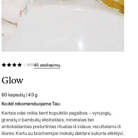
45 atsiliepimų
(4.0)
Glow
60 kapsulių | 43 g
Kodėl rekomenduojame Tau:
Kartais odai reikia bent truputėlio pagalbos – vynuogių,
granatų ir bambukų ekstraktais, mineralais bei
antioksidantais praturtintas ritualas iš vidaus, rezultatams iš
išorės. Kartu su biochemijos mokslų daktare sukurta efektyvi,