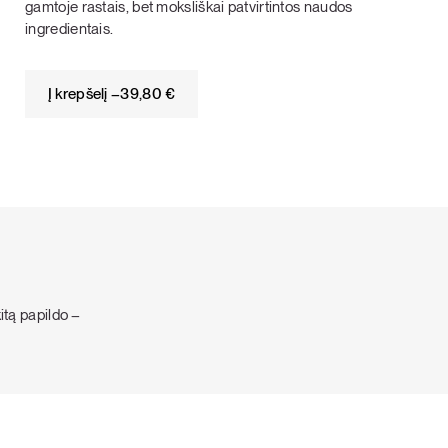
gamtoje rastais, bet moksliškai patvirtintos naudos
ingredientais.
Į krepšelį –
39,80
€
kitą papildo –