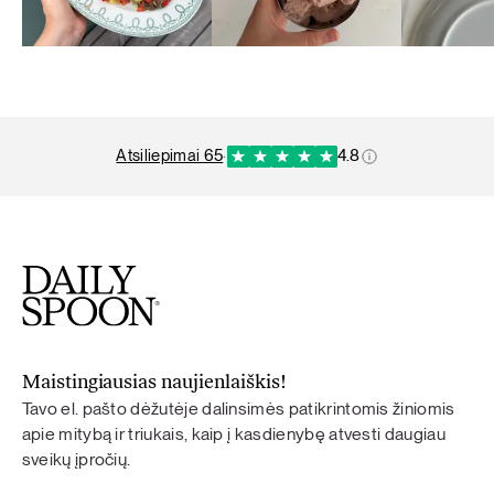
atsiliepimai 65
·
4.8
Maistingiausias naujienlaiškis!
Tavo el. pašto dėžutėje dalinsimės patikrintomis žiniomis
apie mitybą ir triukais, kaip į kasdienybę atvesti daugiau
sveikų įpročių.