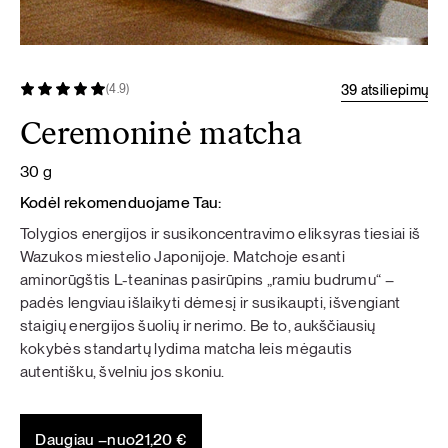
39 atsiliepimų
(4.9)
Ceremoninė matcha
30 g
Kodėl rekomenduojame Tau:
Tolygios energijos ir susikoncentravimo eliksyras tiesiai iš
Wazukos miestelio Japonijoje. Matchoje esanti
aminorūgštis L-teaninas pasirūpins „ramiu budrumu“ –
padės lengviau išlaikyti dėmesį ir susikaupti, išvengiant
staigių energijos šuolių ir nerimo. Be to, aukščiausių
kokybės standartų lydima matcha leis mėgautis
autentišku, švelniu jos skoniu.
Daugiau –
nuo
21,20
€