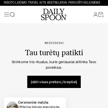
Eiti prie turinio
RIBOTO LEIDIMO TRAVEL KITS: BESTSELERIAI, PARUOŠTI KELIONĖMS
0
Paieška
REZULTATAI
Tau turėtų patikti
Išrinkome tris ritualus, kurie geriausiai atitinka Tavo
poreikius:
Įdėti visas prekes į krepšelį
Ceremoninė matcha
Užtikrina tolygią energiją be