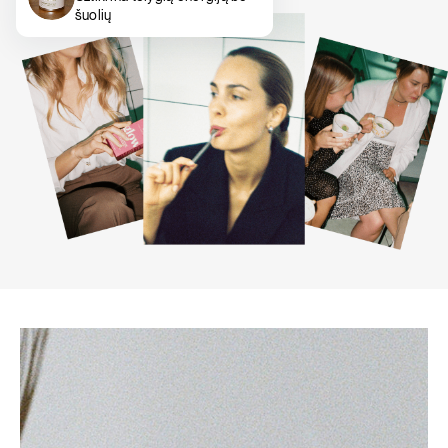
šuolių