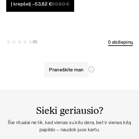
Original
Current
Į krepšelį –
53,82
€
59,80
€
price
price
was:
is:
59,80 €.
53,82 €.
0 atsiliepimų
(0)
Praneškite man
Sieki geriausio?
Šie ritualai ne tik, kad vienas su kitu dera, bet ir vienas kitą
papildo – naudok juos kartu.