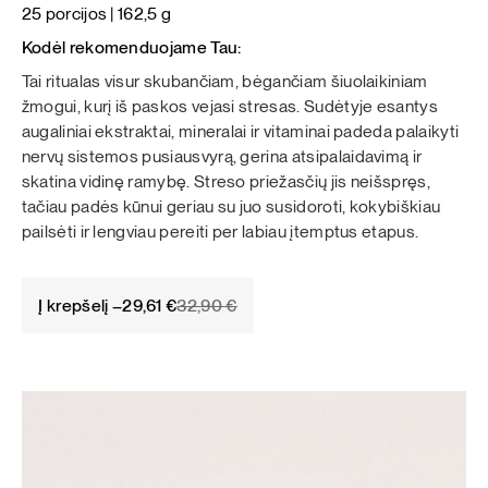
25 porcijos | 162,5 g
Kodėl rekomenduojame Tau:
Tai ritualas visur skubančiam, bėgančiam šiuolaikiniam
žmogui, kurį iš paskos vejasi stresas. Sudėtyje esantys
augaliniai ekstraktai, mineralai ir vitaminai padeda palaikyti
nervų sistemos pusiausvyrą, gerina atsipalaidavimą ir
skatina vidinę ramybę. Streso priežasčių jis neišspręs,
tačiau padės kūnui geriau su juo susidoroti, kokybiškiau
pailsėti ir lengviau pereiti per labiau įtemptus etapus.
Original
Current
Į krepšelį –
29,61
€
32,90
€
price
price
was:
is:
32,90 €.
29,61 €.