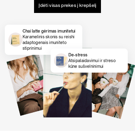
Įdėti visas prekes į krepšelį
Chai latte gėrimas imunitetui
Karamelinis skonis su reishi
adaptogenais imuniteto
stiprinimui
De-stress
Atsipalaidavimui ir streso
kūne sušvelninimui