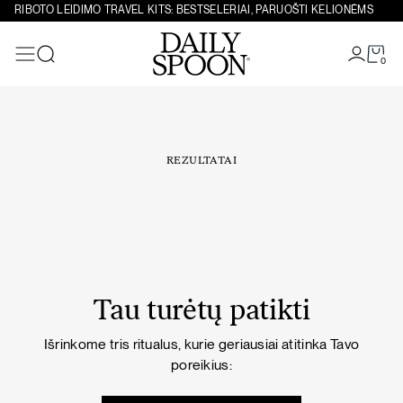
Eiti prie turinio
RIBOTO LEIDIMO TRAVEL KITS: BESTSELERIAI, PARUOŠTI KELIONĖMS
0
Paieška
REZULTATAI
Tau turėtų patikti
Išrinkome tris ritualus, kurie geriausiai atitinka Tavo
poreikius: