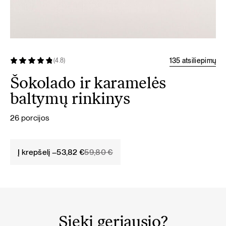
135 atsiliepimų
(4.8)
Šokolado ir karamelės
baltymų rinkinys
26 porcijos
Original
Current
Į krepšelį –
53,82
€
59,80
€
price
price
was:
is:
59,80 €.
53,82 €.
Sieki geriausio?