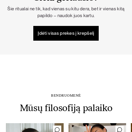
Šie ritualai ne tik, kad vienas su kitu dera, bet ir vienas kitą
papildo – naudok juos kartu.
Įdėti visas prekes į krepšelį
BENDRUOMENĖ
Mūsų filosofiją palaiko