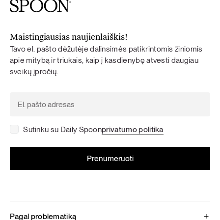
Maistingiausias naujienlaiškis!
Tavo el. pašto dėžutėje dalinsimės patikrintomis žiniomis
apie mitybą ir triukais, kaip į kasdienybę atvesti daugiau
sveikų įpročių.
Sutinku su Daily Spoon
privatumo politika
Pagal problematiką