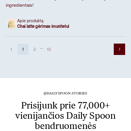
ingredientais!
Apie produktą
Chai latte gėrimas imunitetui
...
1
2
18
@DAILYSPOON.STORIES
Prisijunk prie 77,000+
vienijančios Daily Spoon
bendruomenės