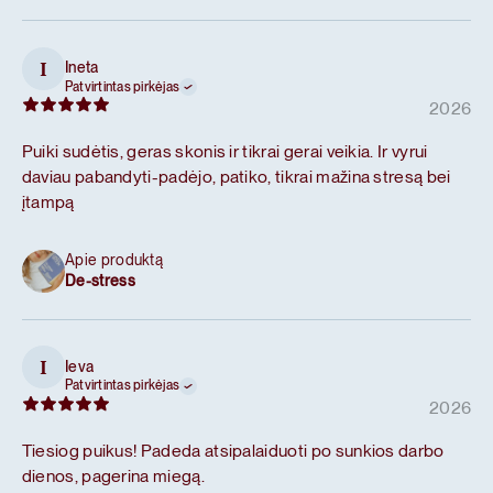
Ineta
I
Patvirtintas pirkėjas
2026
Puiki sudėtis, geras skonis ir tikrai gerai veikia. Ir vyrui
daviau pabandyti-padėjo, patiko, tikrai mažina stresą bei
įtampą
Apie produktą
De-stress
Ieva
I
Patvirtintas pirkėjas
2026
Tiesiog puikus! Padeda atsipalaiduoti po sunkios darbo
dienos, pagerina miegą.