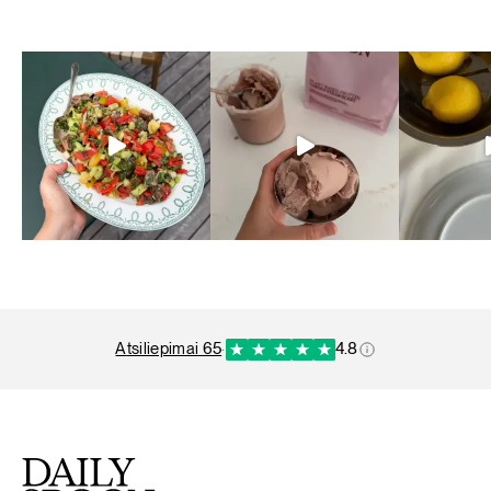
atsiliepimai 65
·
4.8