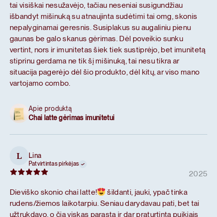
tai visiškai nesužavėjo, tačiau neseniai susigundžiau
išbandyt mišinuką su atnaujinta sudėtimi tai omg, skonis
nepalyginamai geresnis. Susiplakus su augaliniu pienu
gaunas be galo skanus gėrimas. Dėl poveikio sunku
vertint, nors ir imunitetas šiek tiek sustiprėjo, bet imunitetą
stiprinu gerdama ne tik šį mišinuką, tai nesu tikra ar
situacija pagerėjo dėl šio produkto, dėl kitų, ar viso mano
vartojamo combo.
Apie produktą
Chai latte gėrimas imunitetui
Lina
L
Patvirtintas pirkėjas
2025
Dieviško skonio chai latte!
šildanti, jauki, ypač tinka
rudens/žiemos laikotarpiu. Seniau darydavau pati, bet tai
užtrukdavo, o čia viskas parasta ir dar praturtinta puikiais