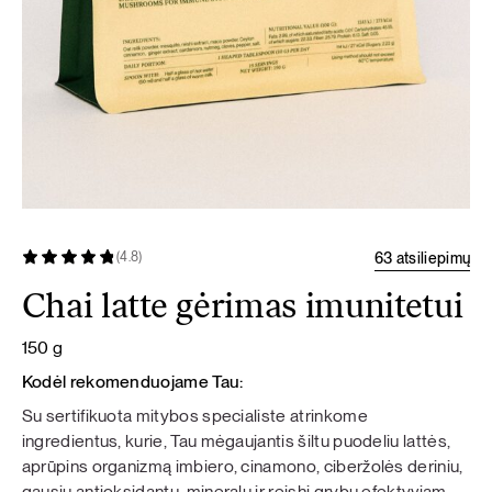
63 atsiliepimų
(4.8)
Chai latte gėrimas imunitetui
150 g
Kodėl rekomenduojame Tau:
Su sertifikuota mitybos specialiste atrinkome
ingredientus, kurie, Tau mėgaujantis šiltu puodeliu lattės,
aprūpins organizmą imbiero, cinamono, ciberžolės deriniu,
gausiu antioksidantų, mineralų ir reishi grybų efektyviam