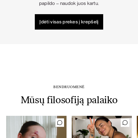
papildo – naudok juos kartu.
Įdėti visas prekes į krepšelį
BENDRUOMENĖ
Mūsų filosofiją palaiko