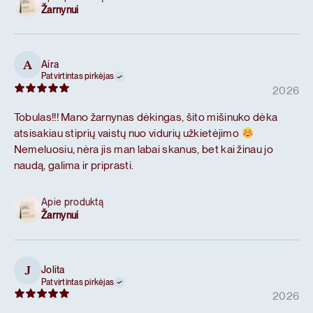
Žarnynui
Aira
A
Patvirtintas pirkėjas
2026
Tobulas!!! Mano žarnynas dėkingas, šito mišinuko dėka
atsisakiau stiprių vaistų nuo vidurių užkietėjimo
Nemeluosiu, nėra jis man labai skanus, bet kai žinau jo
naudą, galima ir priprasti.
Apie produktą
Žarnynui
Jolita
J
Patvirtintas pirkėjas
2026