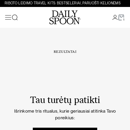
Eiti prie turinio
RIBOTO LEIDIMO TRAVEL KITS: BESTSELERIAI, PARUOŠTI KELIONĖMS
1
Paieška
REZULTATAI
Tau turėtų patikti
Išrinkome tris ritualus, kurie geriausiai atitinka Tavo
poreikius: