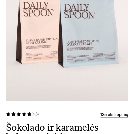
135 atsiliepimų
(4.8)
Šokolado ir karamelės