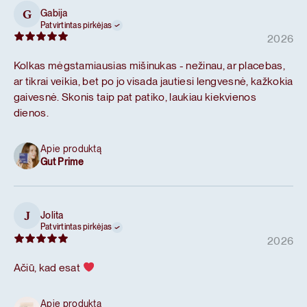
Gabija
G
Patvirtintas pirkėjas
2026
Kolkas mėgstamiausias mišinukas - nežinau, ar placebas,
ar tikrai veikia, bet po jo visada jautiesi lengvesnė, kažkokia
gaivesnė. Skonis taip pat patiko, laukiau kiekvienos
dienos.
Apie produktą
Gut Prime
Jolita
J
Patvirtintas pirkėjas
2026
Ačiū, kad esat
Apie produktą