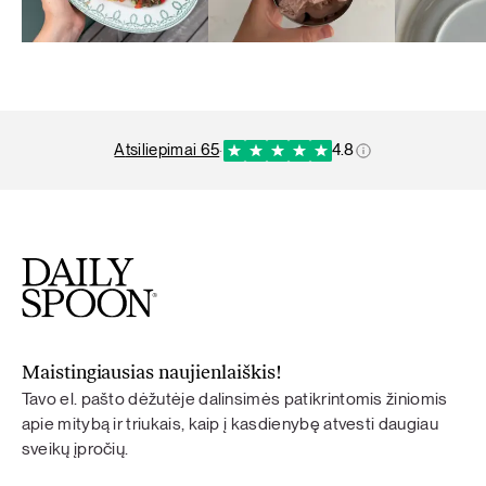
atsiliepimai 65
·
4.8
Maistingiausias naujienlaiškis!
Tavo el. pašto dėžutėje dalinsimės patikrintomis žiniomis
apie mitybą ir triukais, kaip į kasdienybę atvesti daugiau
sveikų įpročių.