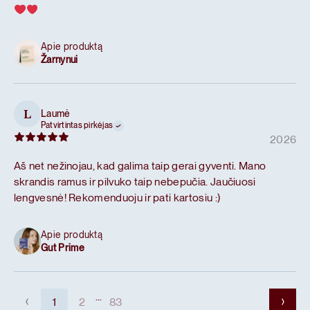
Apie produktą
Žarnynui
Laumė
L
Patvirtintas pirkėjas
2026
Aš net nežinojau, kad galima taip gerai gyventi. Mano
skrandis ramus ir pilvuko taip nebepučia. Jaučiuosi
lengvesnė! Rekomenduoju ir pati kartosiu :)
Apie produktą
Gut Prime
...
1
2
83