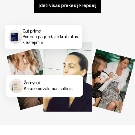
Įdėti visas prekes į krepšelį
Gut prime
Padeda pagrindą mikrobiotos
klestėjimui
Žarnynui
Kasdienis žalumos šaltinis