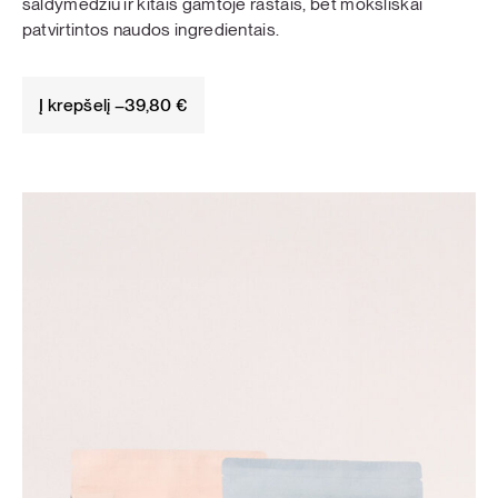
saldymedžiu ir kitais gamtoje rastais, bet moksliškai
patvirtintos naudos ingredientais.
Į krepšelį –
39,80
€