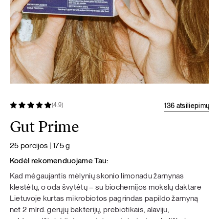
136 atsiliepimų
(4.9)
Gut Prime
25 porcijos | 175 g
Kodėl rekomenduojame Tau:
Kad mėgaujantis mėlynių skonio limonadu žarnynas
klestėtų, o oda švytėtų – su biochemijos mokslų daktare
Lietuvoje kurtas mikrobiotos pagrindas papildo žarnyną
net 2 mlrd. gerųjų bakterijų, prebiotikais, alaviju,