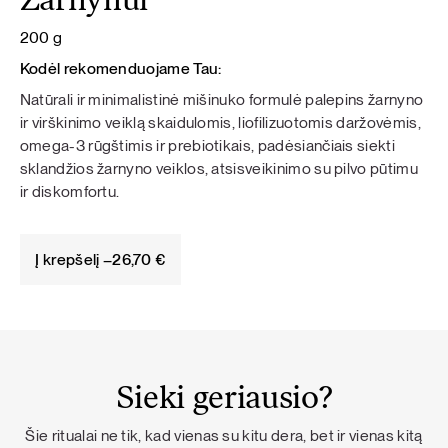
Žarnynui
200 g
Kodėl rekomenduojame Tau:
Natūrali ir minimalistinė mišinuko formulė palepins žarnyno
ir virškinimo veiklą skaidulomis, liofilizuotomis daržovėmis,
omega-3 rūgštimis ir prebiotikais, padėsiančiais siekti
sklandžios žarnyno veiklos, atsisveikinimo su pilvo pūtimu
ir diskomfortu.
Į krepšelį –
26,70
€
Sieki geriausio?
Šie ritualai ne tik, kad vienas su kitu dera, bet ir vienas kitą