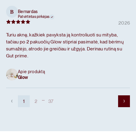
Bernardas
B
Patvirtintas pirkėjas
2026
Turiu aknę, kažkiek pavyksta ją kontroliuoti su mityba,
tačiau po 2 pakuočių Glow stipriai pasimatė, kad bėrimų
sumažėjo, atrodo jie greičiau ir užgyja. Derinau rutiną su
Gut prime.
Apie produktą
Glow
...
1
2
37