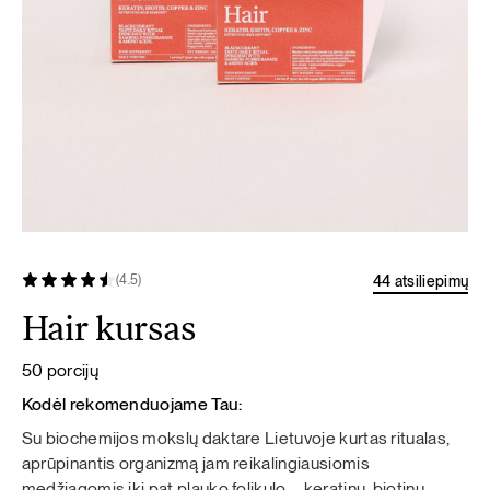
44 atsiliepimų
(4.5)
Hair kursas
50 porcijų
Kodėl rekomenduojame Tau:
Su biochemijos mokslų daktare Lietuvoje kurtas ritualas,
aprūpinantis organizmą jam reikalingiausiomis
medžiagomis iki pat plauko folikulo – keratinu, biotinu,