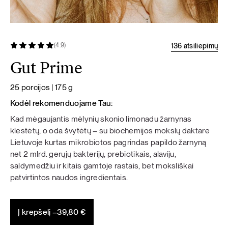
136 atsiliepimų
(4.9)
Gut Prime
25 porcijos | 175 g
Kodėl rekomenduojame Tau:
Kad mėgaujantis mėlynių skonio limonadu žarnynas
klestėtų, o oda švytėtų – su biochemijos mokslų daktare
Lietuvoje kurtas mikrobiotos pagrindas papildo žarnyną
net 2 mlrd. gerųjų bakterijų, prebiotikais, alaviju,
saldymedžiu ir kitais gamtoje rastais, bet moksliškai
patvirtintos naudos ingredientais.
Į krepšelį –
39,80
€