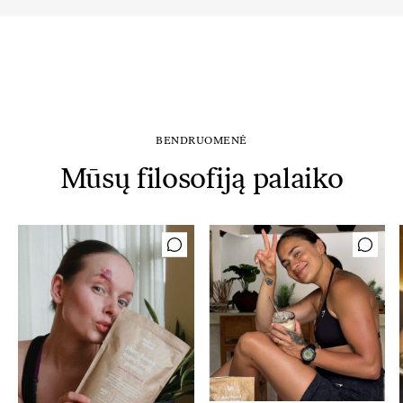
BENDRUOMENĖ
Mūsų filosofiją palaiko