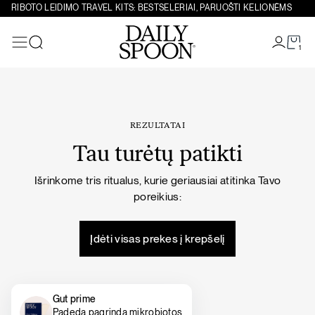
Eiti prie turinio
RIBOTO LEIDIMO TRAVEL KITS: BESTSELERIAI, PARUOŠTI KELIONĖMS
1
Paieška
REZULTATAI
Tau turėtų patikti
Išrinkome tris ritualus, kurie geriausiai atitinka Tavo
poreikius:
Įdėti visas prekes į krepšelį
Gut prime
Padeda pagrindą mikrobiotos