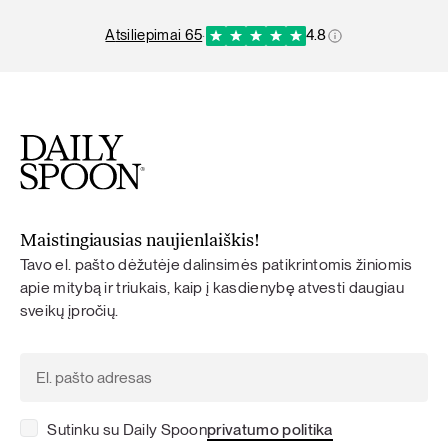
atsiliepimai 65
·
4.8
Maistingiausias naujienlaiškis!
Tavo el. pašto dėžutėje dalinsimės patikrintomis žiniomis
apie mitybą ir triukais, kaip į kasdienybę atvesti daugiau
sveikų įpročių.
Sutinku su Daily Spoon
privatumo politika