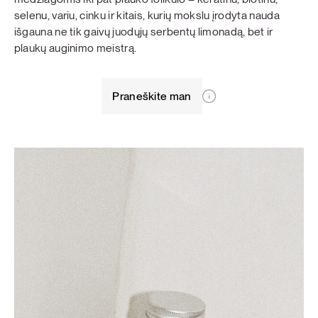
selenu, variu, cinku ir kitais, kurių mokslu įrodyta nauda
išgauna ne tik gaivų juodųjų serbentų limonadą, bet ir
plaukų auginimo meistrą.
Praneškite man