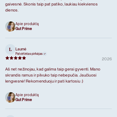
gaivesnė. Skonis taip pat patiko, laukiau kiekvienos
dienos.
Apie produktą
Gut Prime
Laumė
L
Patvirtintas pirkėjas
2026
Aš net nežinojau, kad galima taip gerai gyventi. Mano
skrandis ramus ir pilvuko taip nebepučia. Jaučiuosi
lengvesnė! Rekomenduoju ir pati kartosiu :)
Apie produktą
Gut Prime