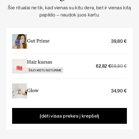
Šie ritualai ne tik, kad vienas su kitu dera, bet ir vienas kitą
papildo – naudok juos kartu.
Gut Prime
39,80
€
Hair kursas
Original
Current
62,82
€
69,80
€
ŠIUO METU NETURIME
price
price
was:
is:
69,80 €.
62,82 €.
Glow
34,90
€
Įdėti visas prekes į krepšelį