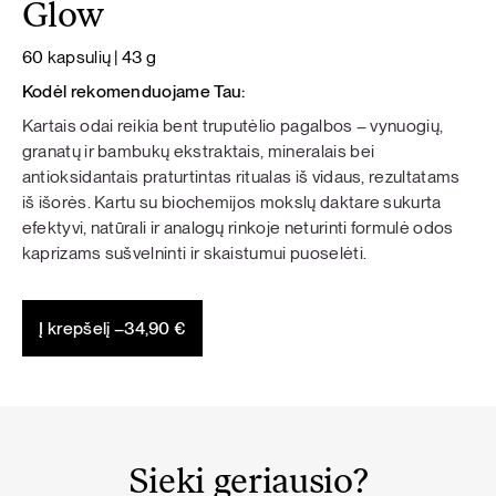
Glow
60 kapsulių | 43 g
Kodėl rekomenduojame Tau:
Kartais odai reikia bent truputėlio pagalbos – vynuogių,
granatų ir bambukų ekstraktais, mineralais bei
antioksidantais praturtintas ritualas iš vidaus, rezultatams
iš išorės. Kartu su biochemijos mokslų daktare sukurta
efektyvi, natūrali ir analogų rinkoje neturinti formulė odos
kaprizams sušvelninti ir skaistumui puoselėti.
Į krepšelį –
34,90
€
Sieki geriausio?