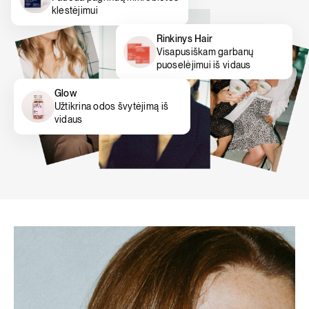
klestėjimui
Rinkinys Hair
Visapusiškam garbanų
puoselėjimui iš vidaus
Glow
Užtikrina odos švytėjimą iš
vidaus