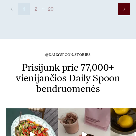
...
1
2
29
@DAILYSPOON.STORIES
Prisijunk prie 77,000+
vienijančios Daily Spoon
bendruomenės