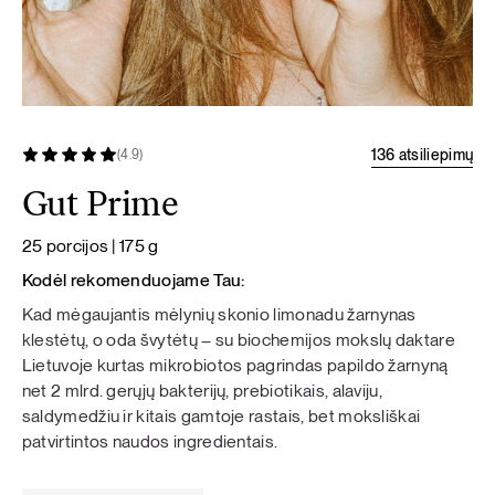
136 atsiliepimų
(4.9)
Gut Prime
25 porcijos | 175 g
Kodėl rekomenduojame Tau:
Kad mėgaujantis mėlynių skonio limonadu žarnynas
klestėtų, o oda švytėtų – su biochemijos mokslų daktare
Lietuvoje kurtas mikrobiotos pagrindas papildo žarnyną
net 2 mlrd. gerųjų bakterijų, prebiotikais, alaviju,
saldymedžiu ir kitais gamtoje rastais, bet moksliškai
patvirtintos naudos ingredientais.