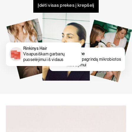
Įdėti visas prekes į krepšelį
Rinkinys Hair
Gut prime
Visapusiškam garbanų
Padeda pagrindą mikrobiotos
puoselėjimui iš vidaus
klestėjimui