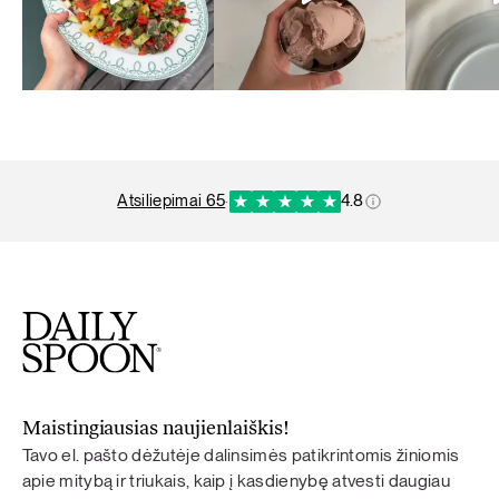
atsiliepimai 65
·
4.8
Maistingiausias naujienlaiškis!
Tavo el. pašto dėžutėje dalinsimės patikrintomis žiniomis
apie mitybą ir triukais, kaip į kasdienybę atvesti daugiau