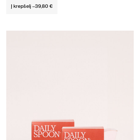
Į krepšelį –
39,80
€