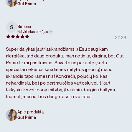
Gut Prime
Simona
S
Patvirtintas pirkėjas
2026
Super dalykas jautriaskrandžiams :) Esu daug kam
alergiška, tad daug produktų man netinka, dirgina, bet Gut
Prime tikrai pasiteisino. Suvartojus pakuotę (kartu
specialiai nekeitus kasdienės mitybos įpročių) mano
skrandis tapo ramesnis! Konkrečių pojūčių kol kas
neįvardinsiu, bet po pertraukėlės vartosiu vėl, šįkart
taikysiu ir sveikesnę mitybą, įtrauksiu daugiau baltymų,
tuomet, manau, bus dar geresni rezultatai!
Apie produktą
Gut Prime