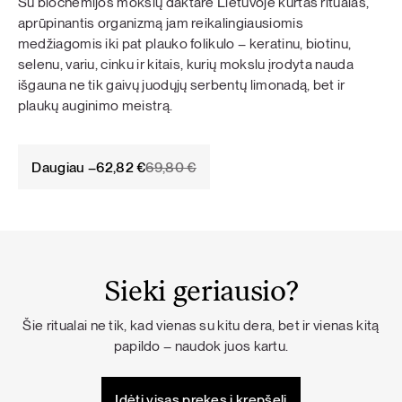
Su biochemijos mokslų daktare Lietuvoje kurtas ritualas,
aprūpinantis organizmą jam reikalingiausiomis
medžiagomis iki pat plauko folikulo – keratinu, biotinu,
selenu, variu, cinku ir kitais, kurių mokslu įrodyta nauda
išgauna ne tik gaivų juodųjų serbentų limonadą, bet ir
plaukų auginimo meistrą.
Original
Current
Daugiau –
62,82
€
69,80
€
price
price
was:
is:
69,80 €.
62,82 €.
Sieki geriausio?
Šie ritualai ne tik, kad vienas su kitu dera, bet ir vienas kitą
papildo – naudok juos kartu.
Įdėti visas prekes į krepšelį