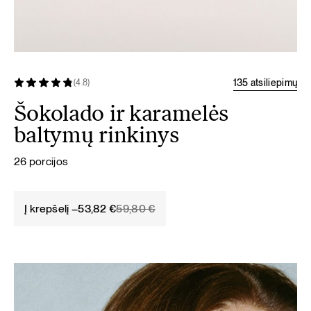
135 atsiliepimų
(4.8)
Šokolado ir karamelės
baltymų rinkinys
26 porcijos
Original
Current
Į krepšelį –
53,82
€
59,80
€
price
price
was:
is:
59,80 €.
53,82 €.