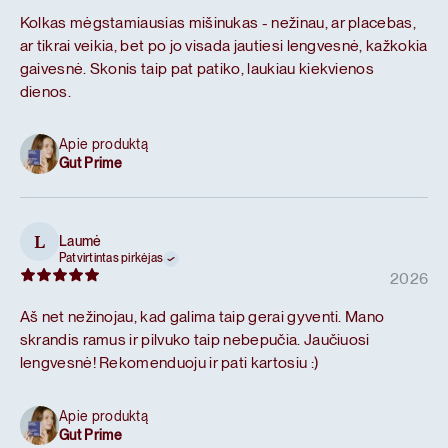
Kolkas mėgstamiausias mišinukas - nežinau, ar placebas,
ar tikrai veikia, bet po jo visada jautiesi lengvesnė, kažkokia
gaivesnė. Skonis taip pat patiko, laukiau kiekvienos
dienos.
Apie produktą
Gut Prime
Laumė
L
Patvirtintas pirkėjas
2026
Aš net nežinojau, kad galima taip gerai gyventi. Mano
skrandis ramus ir pilvuko taip nebepučia. Jaučiuosi
lengvesnė! Rekomenduoju ir pati kartosiu :)
Apie produktą
Gut Prime