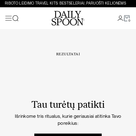
Eiti prie turinio
RIBOTO LEIDIMO TRAVEL KITS: BESTSELERIAI, PARUOŠTI KELIONĖMS
0
Paieška
REZULTATAI
Tau turėtų patikti
Išrinkome tris ritualus, kurie geriausiai atitinka Tavo
poreikius: