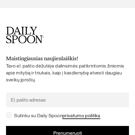
Maistingiausias naujienlaiškis!
Tavo el. pašto dėžutėje dalinsimės patikrintomis žiniomis
apie mitybą ir triukais, kaip į kasdienybę atvesti daugiau
sveikų įpročių.
Sutinku su Daily Spoon
privatumo politika