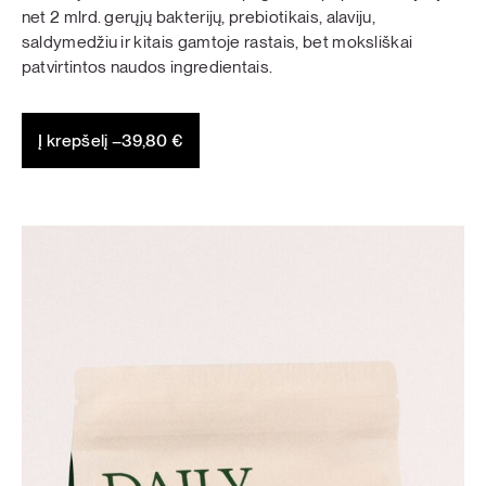
net 2 mlrd. gerųjų bakterijų, prebiotikais, alaviju,
saldymedžiu ir kitais gamtoje rastais, bet moksliškai
patvirtintos naudos ingredientais.
Į krepšelį –
39,80
€