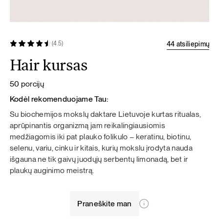
44 atsiliepimų
(4.5)
Hair kursas
50 porcijų
Kodėl rekomenduojame Tau:
Su biochemijos mokslų daktare Lietuvoje kurtas ritualas,
aprūpinantis organizmą jam reikalingiausiomis
medžiagomis iki pat plauko folikulo – keratinu, biotinu,
selenu, variu, cinku ir kitais, kurių mokslu įrodyta nauda
išgauna ne tik gaivų juodųjų serbentų limonadą, bet ir
plaukų auginimo meistrą.
Praneškite man