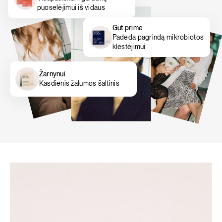
puoselėjimui iš vidaus
Gut prime
Padeda pagrindą mikrobiotos
klestėjimui
Žarnynui
Kasdienis žalumos šaltinis