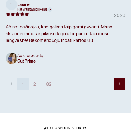
Laumė
L
Patvirtintas pirkėjas
2026
Aš net nežinojau, kad galima taip gerai gyventi. Mano
skrandis ramus ir pilvuko taip nebepučia. Jaučiuosi
lengvesnė! Rekomenduoju ir pati kartosiu :)
Apie produktą
Gut Prime
...
1
2
82
@DAILYSPOON.STORIES