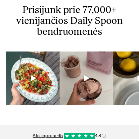
Prisijunk prie 77,000+
vienijančios Daily Spoon
bendruomenės
atsiliepimai 65
·
4.8