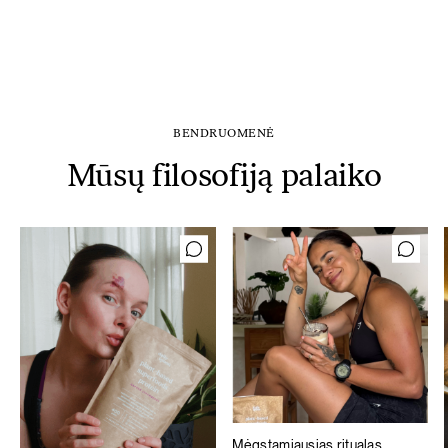
BENDRUOMENĖ
Mūsų filosofiją palaiko
Mėgstamiausias ritualas