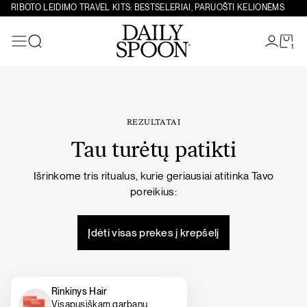
Eiti prie turinio
RIBOTO LEIDIMO TRAVEL KITS: BESTSELERIAI, PARUOŠTI KELIONĖMS
1
Paieška
REZULTATAI
Tau turėtų patikti
Išrinkome tris ritualus, kurie geriausiai atitinka Tavo
poreikius:
Įdėti visas prekes į krepšelį
Rinkinys Hair
Visapusiškam garbanų