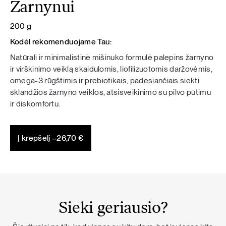
Žarnynui
200 g
Kodėl rekomenduojame Tau:
Natūrali ir minimalistinė mišinuko formulė palepins žarnyno
ir virškinimo veiklą skaidulomis, liofilizuotomis daržovėmis,
omega-3 rūgštimis ir prebiotikais, padėsiančiais siekti
sklandžios žarnyno veiklos, atsisveikinimo su pilvo pūtimu
ir diskomfortu.
Į krepšelį –
26,70
€
Sieki geriausio?