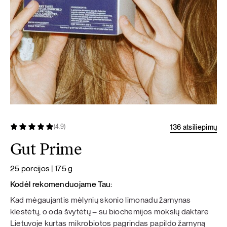
136 atsiliepimų
(4.9)
Gut Prime
25 porcijos | 175 g
Kodėl rekomenduojame Tau:
Kad mėgaujantis mėlynių skonio limonadu žarnynas
klestėtų, o oda švytėtų – su biochemijos mokslų daktare
Lietuvoje kurtas mikrobiotos pagrindas papildo žarnyną