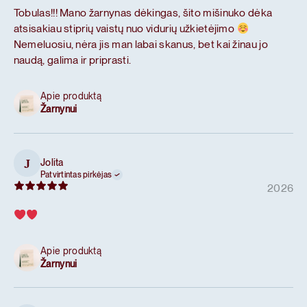
Tobulas!!! Mano žarnynas dėkingas, šito mišinuko dėka
atsisakiau stiprių vaistų nuo vidurių užkietėjimo
Nemeluosiu, nėra jis man labai skanus, bet kai žinau jo
naudą, galima ir priprasti.
Apie produktą
Žarnynui
Jolita
J
Patvirtintas pirkėjas
2026
Apie produktą
Žarnynui