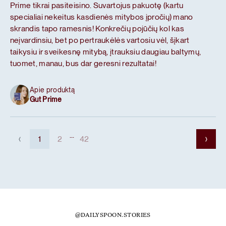
Prime tikrai pasiteisino. Suvartojus pakuotę (kartu
specialiai nekeitus kasdienės mitybos įpročių) mano
skrandis tapo ramesnis! Konkrečių pojūčių kol kas
neįvardinsiu, bet po pertraukėlės vartosiu vėl, šįkart
taikysiu ir sveikesnę mitybą, įtrauksiu daugiau baltymų,
tuomet, manau, bus dar geresni rezultatai!
Apie produktą
Gut Prime
...
1
2
42
@DAILYSPOON.STORIES