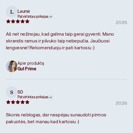
Laumė
L
Patvirtintas pirkėjas
2026
Aš net nežinojau, kad galima taip gerai gyventi. Mano
skrandis ramus ir pilvuko taip nebepučia. Jaučiuosi
lengvesnė! Rekomenduoju ir pati kartosiu :)
Apie produktą
Gut Prime
SD
S
Patvirtintas pirkėjas
2026
Skonis neblogas, dar nespėjau sunaudoti pirmos
pakuotės, bet manau kad kartosiu :)