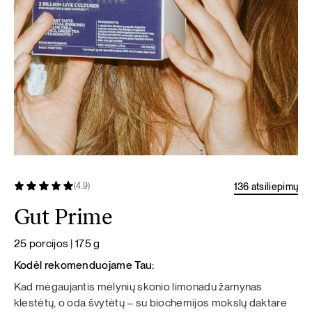
136 atsiliepimų
(4.9)
Gut Prime
25 porcijos | 175 g
Kodėl rekomenduojame Tau:
Kad mėgaujantis mėlynių skonio limonadu žarnynas
klestėtų, o oda švytėtų – su biochemijos mokslų daktare