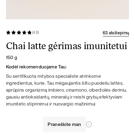
63 atsiliepimų
(4.8)
Chai latte gėrimas imunitetui
150 g
Kodėl rekomenduojame Tau:
Su sertifikuota mitybos specialiste atrinkome
ingredientus, kurie, Tau mėgaujantis šiltu puodeliu lattės,
aprūpins organizmą imbiero, cinamono, ciberžolės deriniu,
gausiu antioksidantų, mineralų ir reishi grybų efektyviam
imuniteto stiprinimui ir nuovargio mažinimui.
Praneškite man