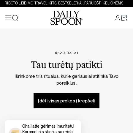
Eiti prie turinio
RIBOTO LEIDIMO TRAVEL KITS: BESTSELERIAI, PARUOŠTI KELIONĖMS
1
Paieška
REZULTATAI
Tau turėtų patikti
Išrinkome tris ritualus, kurie geriausiai atitinka Tavo
poreikius:
Įdėti visas prekes į krepšelį
Chai latte gėrimas imunitetui
Karamelinis skonis su reishi