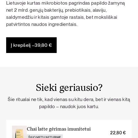
Lietuvoje kurtas mikrobiotos pagrindas papildo žarnyną
net 2 mlrd. gerųjų bakterijų, prebiotikais, alaviju,
saldymedžiu ir kitais gamtoje rastais, bet moksliškai
patvirtintos naudos ingredientais.
Į krepšelį –
39,80
€
Sieki geriausio?
Šie ritualai ne tik, kad vienas su kitu dera, bet ir vienas kitą
papildo – naudok juos kartu.
Chai latte gėrimas imunitetui
22,80
€
ŠIUO METU NETURIME