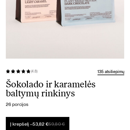
135 atsiliepimų
(4.8)
Šokolado ir karamelės
baltymų rinkinys
26 porcijos
Original
Current
Į krepšelį –
53,82
€
59,80
€