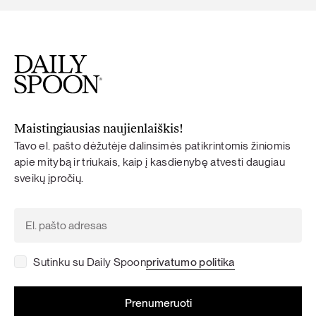
Maistingiausias naujienlaiškis!
Tavo el. pašto dėžutėje dalinsimės patikrintomis žiniomis
apie mitybą ir triukais, kaip į kasdienybę atvesti daugiau
sveikų įpročių.
Sutinku su Daily Spoon
privatumo politika