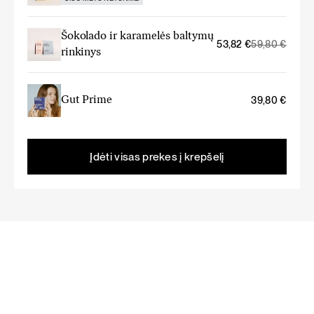
Šokolado ir karamelės baltymų
Original
Current
53,82
€
59,80
€
rinkinys
price
price
was:
is:
59,80 €.
53,82 €.
Gut Prime
39,80
€
Įdėti visas prekes į krepšelį