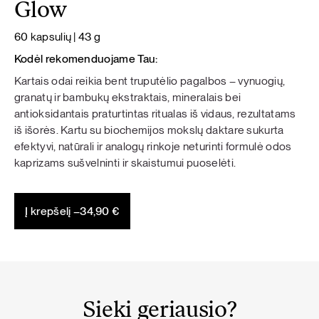
Glow
60 kapsulių | 43 g
Kodėl rekomenduojame Tau:
Kartais odai reikia bent truputėlio pagalbos – vynuogių,
granatų ir bambukų ekstraktais, mineralais bei
antioksidantais praturtintas ritualas iš vidaus, rezultatams
iš išorės. Kartu su biochemijos mokslų daktare sukurta
efektyvi, natūrali ir analogų rinkoje neturinti formulė odos
kaprizams sušvelninti ir skaistumui puoselėti.
Į krepšelį –
34,90
€
Sieki geriausio?