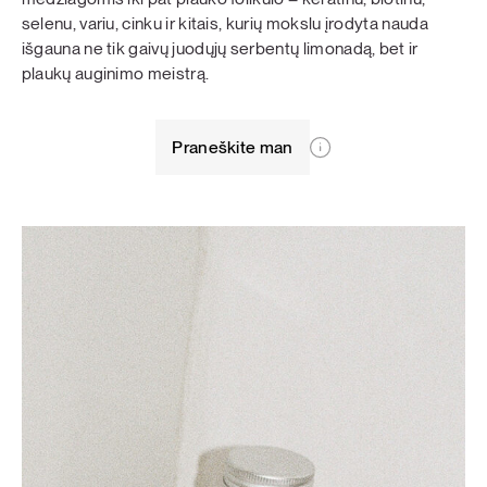
selenu, variu, cinku ir kitais, kurių mokslu įrodyta nauda
išgauna ne tik gaivų juodųjų serbentų limonadą, bet ir
plaukų auginimo meistrą.
Praneškite man