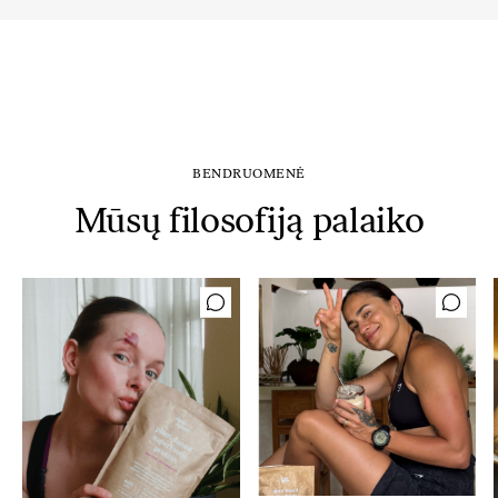
BENDRUOMENĖ
Mūsų filosofiją palaiko