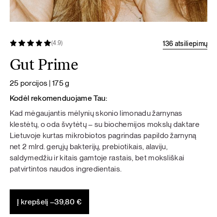
136 atsiliepimų
(4.9)
Gut Prime
25 porcijos | 175 g
Kodėl rekomenduojame Tau:
Kad mėgaujantis mėlynių skonio limonadu žarnynas
klestėtų, o oda švytėtų – su biochemijos mokslų daktare
Lietuvoje kurtas mikrobiotos pagrindas papildo žarnyną
net 2 mlrd. gerųjų bakterijų, prebiotikais, alaviju,
saldymedžiu ir kitais gamtoje rastais, bet moksliškai
patvirtintos naudos ingredientais.
Į krepšelį –
39,80
€