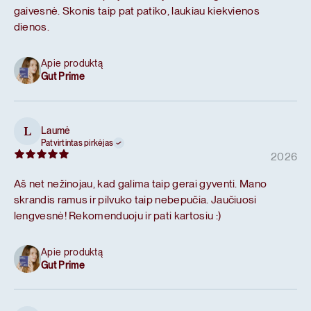
gaivesnė. Skonis taip pat patiko, laukiau kiekvienos
dienos.
Apie produktą
Gut Prime
Laumė
L
Patvirtintas pirkėjas
2026
Aš net nežinojau, kad galima taip gerai gyventi. Mano
skrandis ramus ir pilvuko taip nebepučia. Jaučiuosi
lengvesnė! Rekomenduoju ir pati kartosiu :)
Apie produktą
Gut Prime