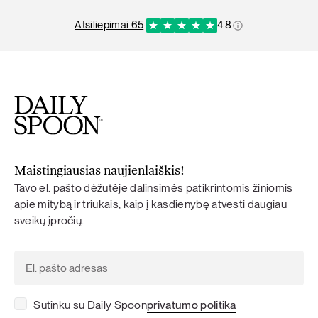
atsiliepimai 65
·
4.8
Maistingiausias naujienlaiškis!
Tavo el. pašto dėžutėje dalinsimės patikrintomis žiniomis
apie mitybą ir triukais, kaip į kasdienybę atvesti daugiau
sveikų įpročių.
Sutinku su Daily Spoon
privatumo politika