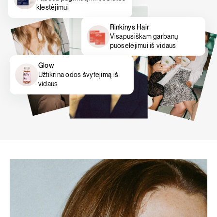
klestėjimui
Rinkinys Hair
Visapusiškam garbanų
puoselėjimui iš vidaus
Glow
Užtikrina odos švytėjimą iš
vidaus