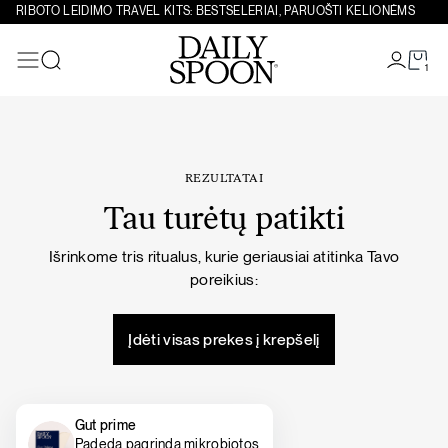
Eiti prie turinio
RIBOTO LEIDIMO TRAVEL KITS: BESTSELERIAI, PARUOŠTI KELIONĖMS
1
Paieška
REZULTATAI
Tau turėtų patikti
Išrinkome tris ritualus, kurie geriausiai atitinka Tavo
poreikius:
Įdėti visas prekes į krepšelį
Gut prime
Padeda pagrindą mikrobiotos