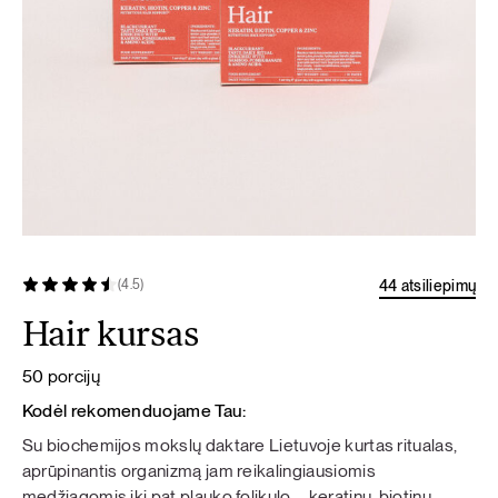
44 atsiliepimų
(4.5)
Hair kursas
50 porcijų
Kodėl rekomenduojame Tau:
Su biochemijos mokslų daktare Lietuvoje kurtas ritualas,
aprūpinantis organizmą jam reikalingiausiomis
medžiagomis iki pat plauko folikulo – keratinu, biotinu,