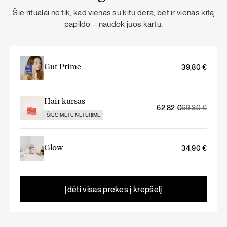
Šie ritualai ne tik, kad vienas su kitu dera, bet ir vienas kitą
papildo – naudok juos kartu.
Gut Prime
39,80
€
Hair kursas
Original
Current
62,82
€
69,80
€
ŠIUO METU NETURIME
price
price
was:
is:
69,80 €.
62,82 €.
Glow
34,90
€
Įdėti visas prekes į krepšelį