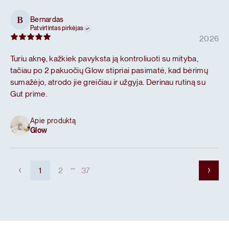
Bernardas
B
Patvirtintas pirkėjas
2026
Turiu aknę, kažkiek pavyksta ją kontroliuoti su mityba,
tačiau po 2 pakuočių Glow stipriai pasimatė, kad bėrimų
sumažėjo, atrodo jie greičiau ir užgyja. Derinau rutiną su
Gut prime.
Apie produktą
Glow
...
1
2
37