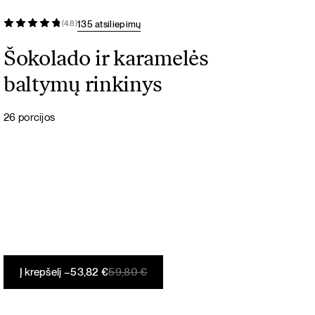
135 atsiliepimų
(4.8)
Šokolado ir karamelės
baltymų rinkinys
26 porcijos
Original
Current
Į krepšelį –
53,82
€
59,80
€
price
price
was:
is: