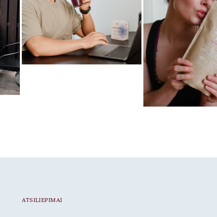
Mėgstamiausias ritualas
Gut Prime
Mėgstamiausias ritua
Braškiniai baltymai
ATSILIEPIMAI