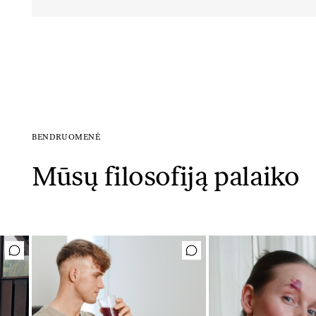
BENDRUOMENĖ
Mūsų filosofiją palaiko