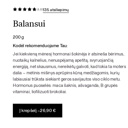
135 atsiliepimų
(4.8)
Balansui
200 g
Kodėl rekomenduojame Tau:
Jei kiekvieną mėnesį hormonai šokinėja ir atsineša bėrimus,
nuotaikų kalnelius, nenuspėjamą apetitą, svyruojančią
energiją, net skausmus, nereikėtų galvoti, kad tokia ta moters
dalia – mėtinis mišinys aprūpins kūną medžiagomis, kurių
labiausiai trūksta siekiant geros savijautos viso ciklo metu.
Hormonus puoselės: maca šaknis, ašvaganda, B grupės
vitaminai, liofilizuoti brokoliai.
Į krepšelį –
26,90
€