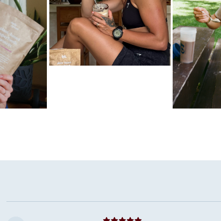
Mėgstamiausias ritualas
Karameliniai baltymai
las
Mėgstamiausi
Šokoladiniai