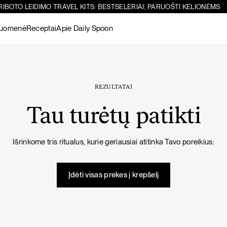
RIBOTO LEIDIMO TRAVEL KITS: BESTSELERIAI, PARUOŠTI KELIONĖMS
ruomenė
Receptai
Apie Daily Spoon
Paieška
Sicilietiškos avinžirnių salotos su feta
-10%
Žiūrėti visus
produktus
REZULTATAI
Tau turėtų patikti
Šokoladiniai
Žarnynui
Matcha
Žarnyno
Žarnynui
Išrinkome tris ritualus, kurie geriausiai atitinka Tavo poreikius:
baltymai
puoselėjimas
Žiūrėti visus
PIETŪS / VAKARIENĖ
SALOTOS
produktus
Įdėti visas prekes į krepšelį
Imunitetą stiprinanti vištienos sriuba