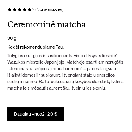
39 atsiliepimų
(4.9)
Ceremoninė matcha
30 g
Kodėl rekomenduojame Tau:
Tolygios energijos ir susikoncentravimo eliksyras tiesiai iš
Wazukos miestelio Japonijoje. Matchoje esanti aminorūgštis
L-teaninas pasirūpins „ramiu budrumu“ – padės lengviau
išlaikyti dėmesį ir susikaupti, išvengiant staigių energijos
šuolių ir nerimo. Be to, aukščiausių kokybės standartų lydima
matcha leis mėgautis autentišku, švelniu jos skoniu.
Daugiau –
nuo
21,20
€