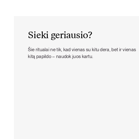
Sieki geriausio?
Šie ritualai ne tik, kad vienas su kitu dera, bet ir vienas
kitą papildo – naudok juos kartu.