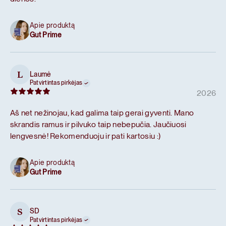
Apie produktą
Gut Prime
Laumė
L
Patvirtintas pirkėjas
2026
Aš net nežinojau, kad galima taip gerai gyventi. Mano
skrandis ramus ir pilvuko taip nebepučia. Jaučiuosi
lengvesnė! Rekomenduoju ir pati kartosiu :)
Apie produktą
Gut Prime
SD
S
Patvirtintas pirkėjas