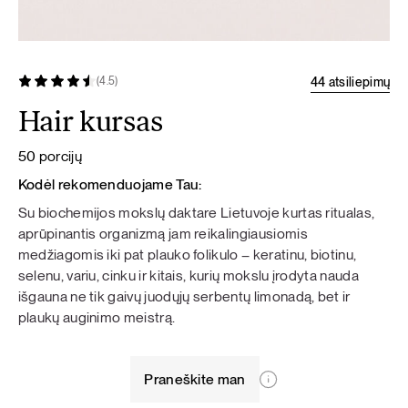
44 atsiliepimų
(4.5)
Hair kursas
50 porcijų
Kodėl rekomenduojame Tau:
Su biochemijos mokslų daktare Lietuvoje kurtas ritualas,
aprūpinantis organizmą jam reikalingiausiomis
medžiagomis iki pat plauko folikulo – keratinu, biotinu,
selenu, variu, cinku ir kitais, kurių mokslu įrodyta nauda
išgauna ne tik gaivų juodųjų serbentų limonadą, bet ir
plaukų auginimo meistrą.
Praneškite man