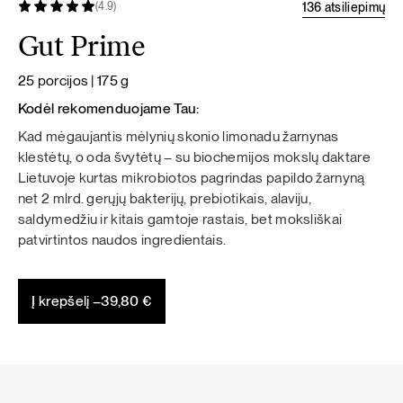
136 atsiliepimų
(4.9)
Gut Prime
25 porcijos | 175 g
Kodėl rekomenduojame Tau:
Kad mėgaujantis mėlynių skonio limonadu žarnynas
klestėtų, o oda švytėtų – su biochemijos mokslų daktare
Lietuvoje kurtas mikrobiotos pagrindas papildo žarnyną
net 2 mlrd. gerųjų bakterijų, prebiotikais, alaviju,
saldymedžiu ir kitais gamtoje rastais, bet moksliškai
patvirtintos naudos ingredientais.
Į krepšelį –
39,80
€