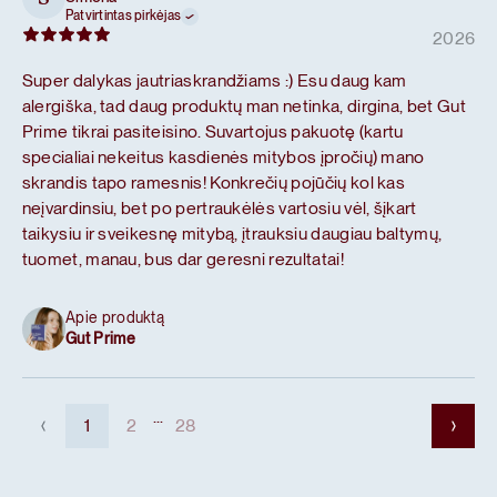
Patvirtintas pirkėjas
2026
Super dalykas jautriaskrandžiams :) Esu daug kam
alergiška, tad daug produktų man netinka, dirgina, bet Gut
Prime tikrai pasiteisino. Suvartojus pakuotę (kartu
specialiai nekeitus kasdienės mitybos įpročių) mano
skrandis tapo ramesnis! Konkrečių pojūčių kol kas
neįvardinsiu, bet po pertraukėlės vartosiu vėl, šįkart
taikysiu ir sveikesnę mitybą, įtrauksiu daugiau baltymų,
tuomet, manau, bus dar geresni rezultatai!
Apie produktą
Gut Prime
...
1
2
28