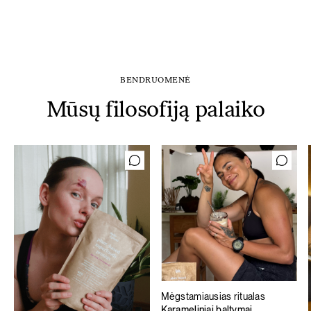
BENDRUOMENĖ
Mūsų filosofiją palaiko
Mėgstamiausias ritualas
Karameliniai baltymai