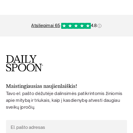
atsiliepimai 65
·
4.8
Maistingiausias naujienlaiškis!
Tavo el. pašto dėžutėje dalinsimės patikrintomis žiniomis
apie mitybą ir triukais, kaip į kasdienybę atvesti daugiau
sveikų įpročių.