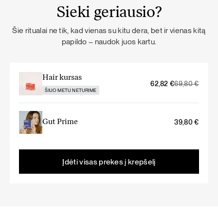
Sieki geriausio?
Šie ritualai ne tik, kad vienas su kitu dera, bet ir vienas kitą
papildo – naudok juos kartu.
Hair kursas
Original
Current
62,82
€
69,80
€
ŠIUO METU NETURIME
price
price
was:
is:
69,80 €.
62,82 €.
Gut Prime
39,80
€
Įdėti visas prekes į krepšelį