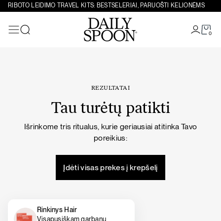
Eiti prie turinio
RIBOTO LEIDIMO TRAVEL KITS: BESTSELERIAI, PARUOŠTI KELIONĖMS
0
Paieška
REZULTATAI
Tau turėtų patikti
Išrinkome tris ritualus, kurie geriausiai atitinka Tavo
poreikius:
Įdėti visas prekes į krepšelį
Rinkinys Hair
Visapusiškam garbanų