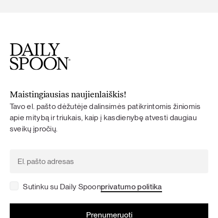
Maistingiausias naujienlaiškis!
Tavo el. pašto dėžutėje dalinsimės patikrintomis žiniomis
apie mitybą ir triukais, kaip į kasdienybę atvesti daugiau
sveikų įpročių.
Sutinku su Daily Spoon
privatumo politika