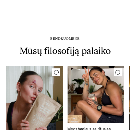
BENDRUOMENĖ
Mūsų filosofiją palaiko
Mėgstamiausias ritualas