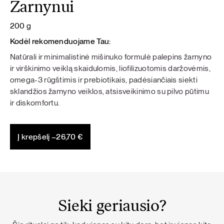
Žarnynui
200 g
Kodėl rekomenduojame Tau:
Natūrali ir minimalistinė mišinuko formulė palepins žarnyno
ir virškinimo veiklą skaidulomis, liofilizuotomis daržovėmis,
omega-3 rūgštimis ir prebiotikais, padėsiančiais siekti
sklandžios žarnyno veiklos, atsisveikinimo su pilvo pūtimu
ir diskomfortu.
Į krepšelį –
26,70
€
Sieki geriausio?