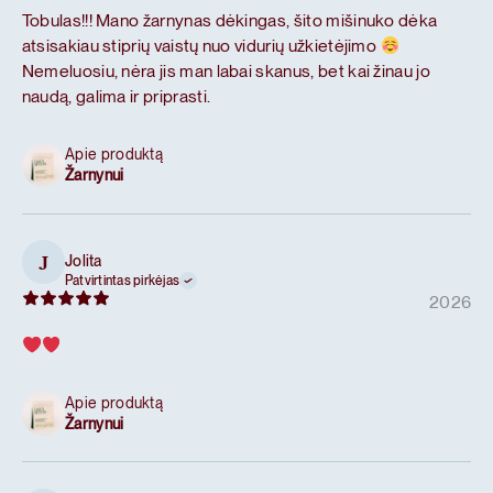
Tobulas!!! Mano žarnynas dėkingas, šito mišinuko dėka
atsisakiau stiprių vaistų nuo vidurių užkietėjimo
Nemeluosiu, nėra jis man labai skanus, bet kai žinau jo
naudą, galima ir priprasti.
Apie produktą
Žarnynui
Jolita
J
Patvirtintas pirkėjas
2026
Apie produktą
Žarnynui