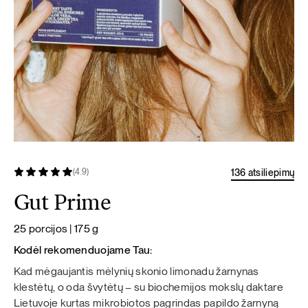
136 atsiliepimų
(4.9)
Gut Prime
25 porcijos | 175 g
Kodėl rekomenduojame Tau:
Kad mėgaujantis mėlynių skonio limonadu žarnynas
klestėtų, o oda švytėtų – su biochemijos mokslų daktare
Lietuvoje kurtas mikrobiotos pagrindas papildo žarnyną