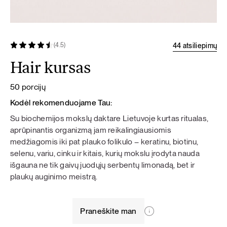
44 atsiliepimų
(4.5)
Hair kursas
50 porcijų
Kodėl rekomenduojame Tau:
Su biochemijos mokslų daktare Lietuvoje kurtas ritualas,
aprūpinantis organizmą jam reikalingiausiomis
medžiagomis iki pat plauko folikulo – keratinu, biotinu,
selenu, variu, cinku ir kitais, kurių mokslu įrodyta nauda
išgauna ne tik gaivų juodųjų serbentų limonadą, bet ir
plaukų auginimo meistrą.
Praneškite man