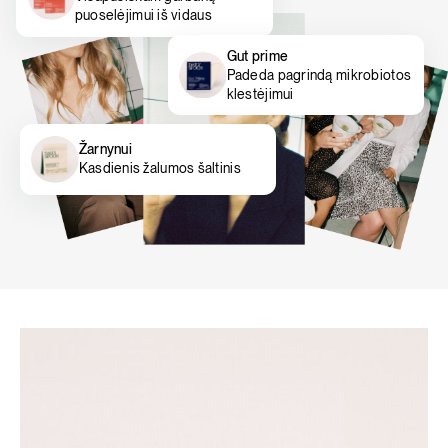
puoselėjimui iš vidaus
Gut prime
Padeda pagrindą mikrobiotos
klestėjimui
Žarnynui
Kasdienis žalumos šaltinis