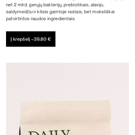
net 2 mlrd. gerųjų bakterijų, prebiotikais, alaviju,
saldymedžiu ir kitais gamtoje rastais, bet moksliškai
patvirtintos naudos ingredientais.
Į krepšelį –
39,80
€