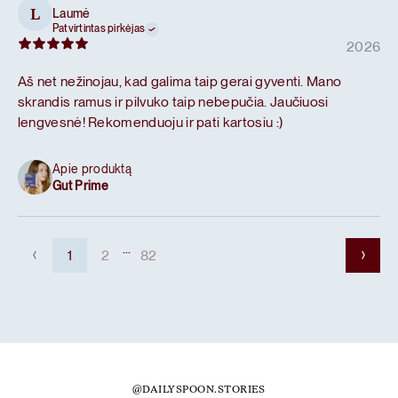
Laumė
L
Patvirtintas pirkėjas
2026
Aš net nežinojau, kad galima taip gerai gyventi. Mano
skrandis ramus ir pilvuko taip nebepučia. Jaučiuosi
lengvesnė! Rekomenduoju ir pati kartosiu :)
Apie produktą
Gut Prime
...
1
2
82
@DAILYSPOON.STORIES