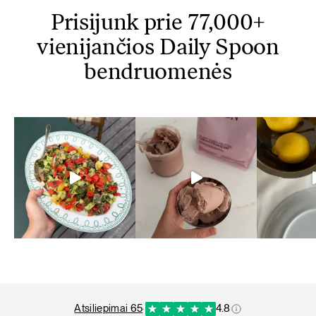
Prisijunk prie 77,000+
vienijančios Daily Spoon
bendruomenės
atsiliepimai 65
·
4.8