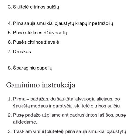
Skiltelė citrinos sulčių
Pilna sauja smulkiai pjaustytų krapų ir petražolių
Pusė stiklinės džiuvesėlių
Pusės citrinos žievelė
Druskos
Šparaginių pupelių
Gaminimo instrukcija
Pirma – padažas: du šaukštai alyvuogių aliejaus, po
šaukštą medaus ir garstyčių, skiltelė citrinos sulčių.
Pusę padažo užpilame ant padruskintos lašišos, pusę
atidedame.
Traškiam viršui (plutelei): pilna sauja smulkiai pjaustytų