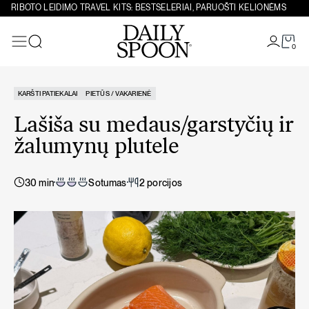
Eiti prie turinio
RIBOTO LEIDIMO TRAVEL KITS: BESTSELERIAI, PARUOŠTI KELIONĖMS
0
Paieška
KARŠTI PATIEKALAI
PIETŪS / VAKARIENĖ
Lašiša su medaus/garstyčių ir
žalumynų plutele
30 min
Sotumas
2 porcijos