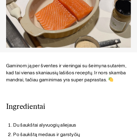
Gaminom ją per šventes ir vieningai su šeimyna sutarėm,
kad tai vienas skaniausių lašišos receptų. Ir nors skamba
mandrai, tačiau gaminimas yra super paprastas.
Ingredientai
Du šaukštai alyvuogių aliejaus
Po šaukštą medaus ir garstyčių