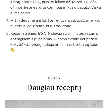
krapų ir petražolių, pusė stiklinės džiuvesėlių, pusės
citrinos žievelės, druskos ir pusė likusio padažo. Viską
sumaišome.
Mišinį dedame ant lašišos, lengvai paspaudžiame, kad
plutelė laikytų formą, būtų traškesnė.
Kepame 25min, 175 C. Patiekiu su 5 minutes virtomis
šparaginėmis pupelėmis, kurioms skonio dar pridedu
kokybišku alyvuogių aliejumi ir citrina, bei bulvių koše.
MITYBA
Daugiau receptų