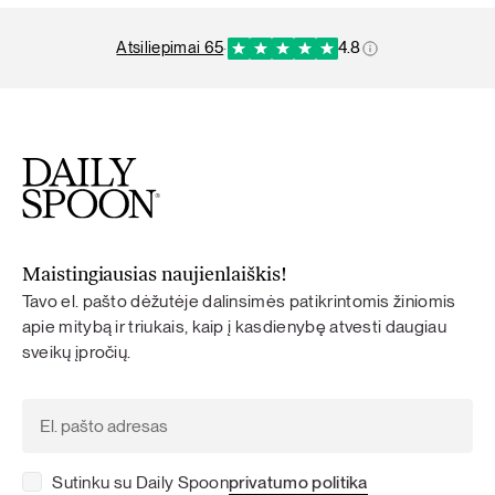
atsiliepimai 65
·
4.8
Maistingiausias naujienlaiškis!
Tavo el. pašto dėžutėje dalinsimės patikrintomis žiniomis
apie mitybą ir triukais, kaip į kasdienybę atvesti daugiau
sveikų įpročių.
Sutinku su Daily Spoon
privatumo politika