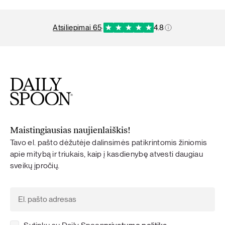
atsiliepimai 65
·
4.8
Maistingiausias naujienlaiškis!
Tavo el. pašto dėžutėje dalinsimės patikrintomis žiniomis
apie mitybą ir triukais, kaip į kasdienybę atvesti daugiau
sveikų įpročių.