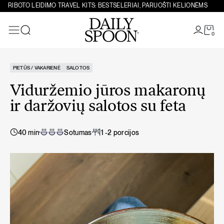
Eiti prie turinio
RIBOTO LEIDIMO TRAVEL KITS: BESTSELERIAI, PARUOŠTI KELIONĖMS
0
Paieška
PIETŪS / VAKARIENĖ
SALOTOS
Viduržemio jūros makaronų
ir daržovių salotos su feta
40 min
Sotumas
1 -2 porcijos