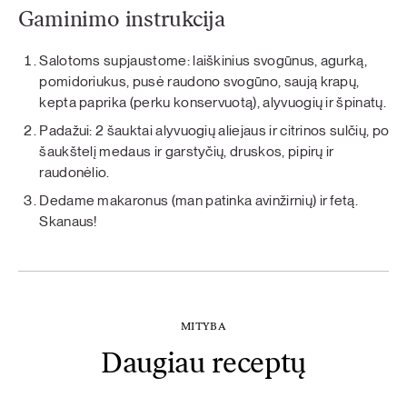
Gaminimo instrukcija
Salotoms supjaustome: laiškinius svogūnus, agurką,
pomidoriukus, pusė raudono svogūno, saują krapų,
kepta paprika (perku konservuotą), alyvuogių ir špinatų.
Padažui: 2 šauktai alyvuogių aliejaus ir citrinos sulčių, po
šaukštelį medaus ir garstyčių, druskos, pipirų ir
raudonėlio.
Dedame makaronus (man patinka avinžirnių) ir fetą.
Skanaus!
MITYBA
Daugiau receptų