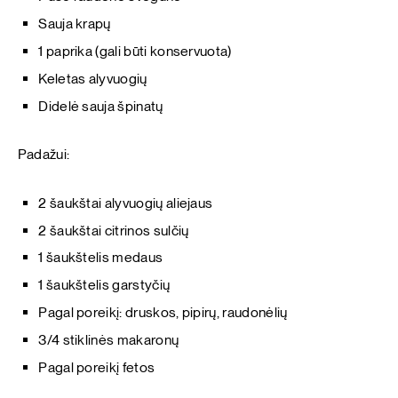
Sauja krapų
1 paprika (gali būti konservuota)
Keletas alyvuogių
Didelė sauja špinatų
Padažui:
2 šaukštai alyvuogių aliejaus
2 šaukštai citrinos sulčių
1 šaukštelis medaus
1 šaukštelis garstyčių
Pagal poreikį: druskos, pipirų, raudonėlių
3/4 stiklinės makaronų
Pagal poreikį fetos