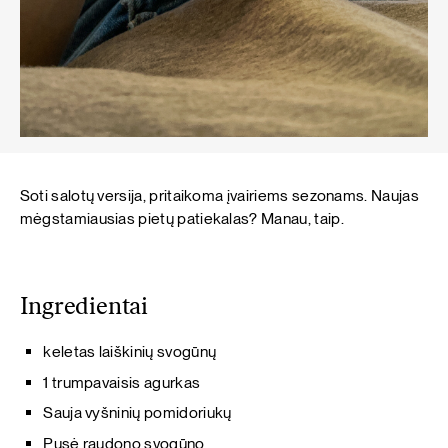
Soti salotų versija, pritaikoma įvairiems sezonams. Naujas
mėgstamiausias pietų patiekalas? Manau, taip.
Ingredientai
keletas laiškinių svogūnų
1 trumpavaisis agurkas
Sauja vyšninių pomidoriukų
Pusė raudono svogūno