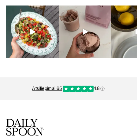
atsiliepimai 65
·
4.8