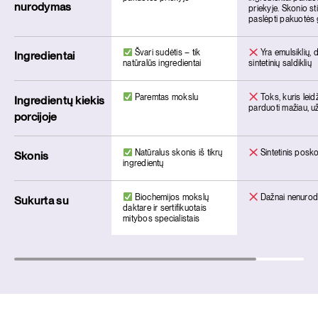
nurodymas
priekyje. Skonio sti
paslėpti pakuotės 
Švari sudėtis – tik
Yra emulsiklių, d
Ingredientai
natūralūs ingredientai
sintetinių saldiklių
Paremtas mokslu
Toks, kuris leid
Ingredientų kiekis
parduoti mažiau, u
porcijoje
Natūralus skonis iš tikrų
Sintetinis posk
Skonis
ingredientų
Biochemijos mokslų
Dažnai nenurod
Sukurta su
daktare ir sertifikuotais
mitybos specialistais