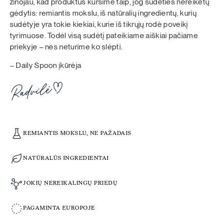
žinojau, kad produktus kursime taip, jog sudėties nereikėtų
gėdytis: remiantis mokslu, iš natūralių ingredientų, kurių
sudėtyje yra tokie kiekiai, kurie iš tikrųjų rodė poveikį
tyrimuose. Todėl visą sudėtį pateikiame aiškiai pačiame
priekyje – nes neturime ko slėpti.
– Daily Spoon įkūrėja
REMIANTIS MOKSLU, NE PAŽADAIS
NATŪRALŪS INGREDIENTAI
JOKIŲ NEREIKALINGŲ PRIEDŲ
PAGAMINTA EUROPOJE