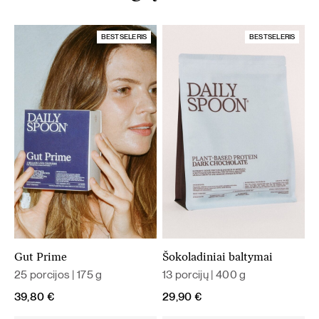
BESTSELERIS
BESTSELERIS
Gut Prime
Šokoladiniai baltymai
25 porcijos | 175 g
13 porcijų | 400 g
39,80
€
29,90
€