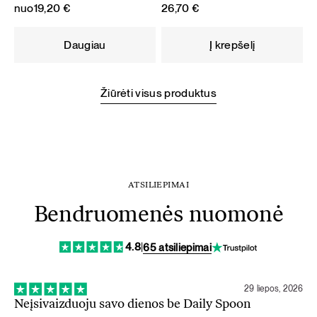
nuo
19,20
€
26,70
€
Daugiau
Į krepšelį
Žiūrėti visus produktus
ATSILIEPIMAI
Bendruomenės nuomonė
4.8
|
65 atsiliepimai
29 liepos, 2026
Neįsivaizduoju savo dienos be Daily Spoon