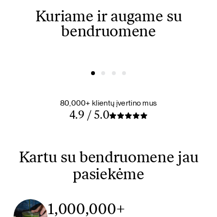
Kuriame ir augame su
bendruomene
@ausreee
@dovydasvaisovas
80,000+ klientų įvertino mus
4.9 / 5.0
Kartu su bendruomene jau
pasiekėme
1,000,000+