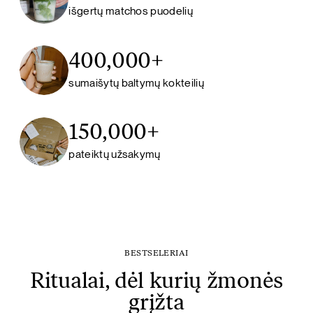
išgertų matchos puodelių
400,000+
sumaišytų baltymų kokteilių
150,000+
pateiktų užsakymų
BESTSELERIAI
Ritualai, dėl kurių žmonės
grįžta