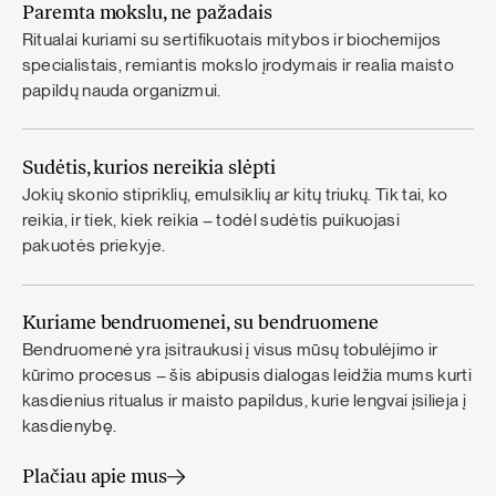
Paremta mokslu, ne pažadais
Ritualai kuriami su sertifikuotais mitybos ir biochemijos
specialistais, remiantis mokslo įrodymais ir realia maisto
papildų nauda organizmui.
Sudėtis, kurios nereikia slėpti
Jokių skonio stipriklių, emulsiklių ar kitų triukų. Tik tai, ko
reikia, ir tiek, kiek reikia – todėl sudėtis puikuojasi
pakuotės priekyje.
Kuriame bendruomenei, su bendruomene
Bendruomenė yra įsitraukusi į visus mūsų tobulėjimo ir
kūrimo procesus – šis abipusis dialogas leidžia mums kurti
kasdienius ritualus ir maisto papildus, kurie lengvai įsilieja į
kasdienybę.
Plačiau apie mus