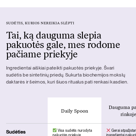
SUDĖTIS, KURIOS NEREIKIA SLĖPTI
Tai, ką dauguma slepia
pakuotės gale, mes rodome
pačiame priekyje
Ingredientai aiškiai pateikti pakuotės priekyje. Švari
sudėtis be sintetinių priedų. Sukurta biochemijos mokslų
daktarės ir šeimos, kuri šiuos ritualus pati renkasi kasdien.
Dauguma pa
Daily Spoon
rinkoj
Visa sudėtis nurodyta
Gerai atpažįsta
Sudėties
pakuotės priekyje
ingredientai pakuo