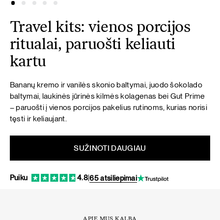
Travel kits: vienos porcijos
ritualai, paruošti keliauti
kartu
Bananų kremo ir vanilės skonio baltymai, juodo šokolado
baltymai, laukinės jūrinės kilmės kolagenas bei Gut Prime
– paruošti į vienos porcijos pakelius rutinoms, kurias norisi
tęsti ir keliaujant.
SUŽINOTI DAUGIAU
Puiku
4.8
|
65 atsiliepimai
APIE MUS KALBA