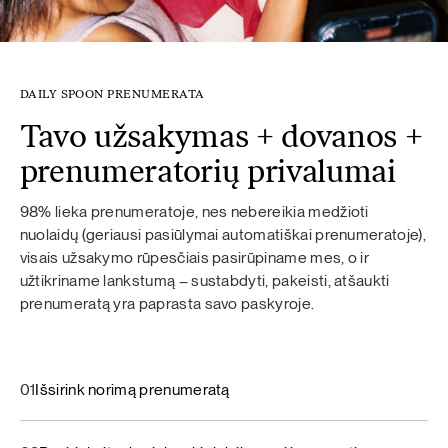
DAILY SPOON PRENUMERATA
Tavo užsakymas + dovanos +
prenumeratorių privalumai
98% lieka prenumeratoje, nes nebereikia medžioti
nuolaidų (geriausi pasiūlymai automatiškai prenumeratoje),
visais užsakymo rūpesčiais pasirūpiname mes, o ir
užtikriname lankstumą – sustabdyti, pakeisti, atšaukti
prenumeratą yra paprasta savo paskyroje.
01
Išsirink norimą prenumeratą