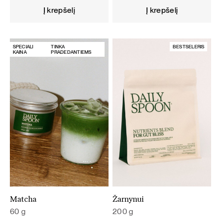
Į krepšelį
Į krepšelį
SPECIALI
TINKA
BESTSELERIS
KAINA
PRADEDANTIEMS
Matcha
Žarnynui
60 g
200 g