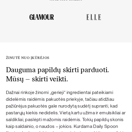
ŽINUTĖ NUO ĮKŪRĖJOS
Dauguma papildų skirti parduoti.
Mūsų – skirti veikti.
Dažnai rinkoje žinomi „gerieji“ ingredientai pateikiami
didelėmis raidėmis pakuotės priekyje, tačiau atidžiau
pažiūrėjus pakuotės gale nurodytą sudėtį supranti, kad
pastarųjų kiekis nedidelis. Vietą kartu užima ir emulsikliai ar
saldikliai, paslėpti mažomis raidėmis. Tokių papildų skonis
kaip saldainio, o naudos – jokios. Kurdama Daily Spoon