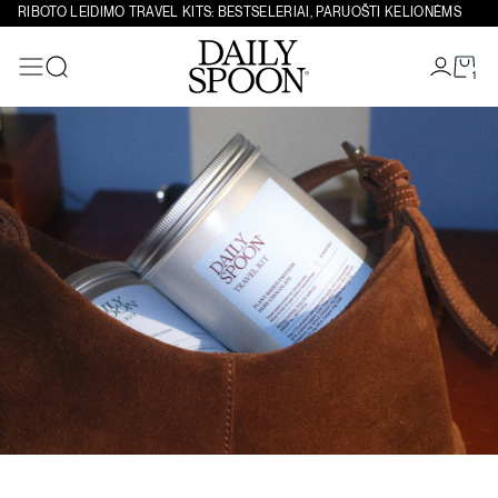
Eiti prie turinio
RIBOTO LEIDIMO TRAVEL KITS: BESTSELERIAI, PARUOŠTI KELIONĖMS
1
Paieška