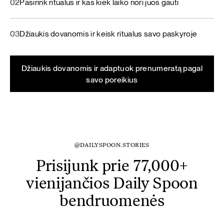
02
Pasirink ritualus ir kas kiek laiko nori juos gauti
03
Džiaukis dovanomis ir keisk ritualus savo paskyroje
Džiaukis dovanomis ir adaptuok prenumeratą pagal
savo poreikius
@DAILYSPOON.STORIES
Prisijunk prie 77,000+
vienijančios Daily Spoon
bendruomenės