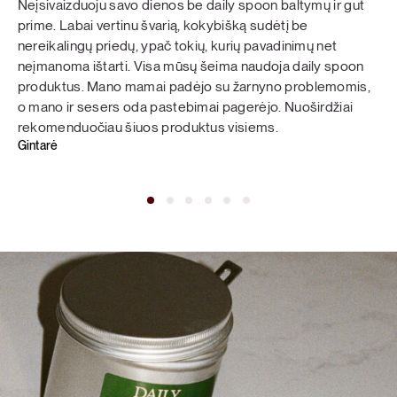
Neįsivaizduoju savo dienos be daily spoon baltymų ir gut
prime. Labai vertinu švarią, kokybišką sudėtį be
nereikalingų priedų, ypač tokių, kurių pavadinimų net
neįmanoma ištarti. Visa mūsų šeima naudoja daily spoon
produktus. Mano mamai padėjo su žarnyno problemomis,
o mano ir sesers oda pastebimai pagerėjo. Nuoširdžiai
rekomenduočiau šiuos produktus visiems.
Gintarė