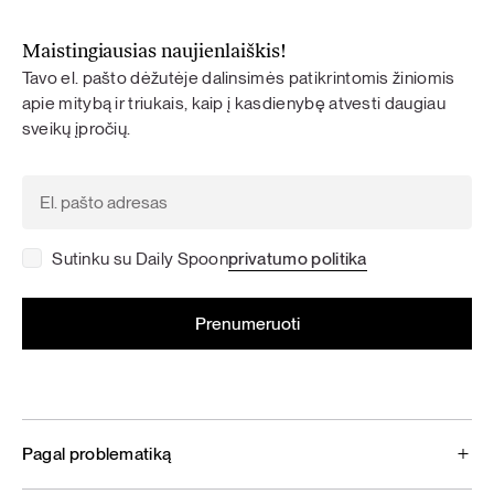
Maistingiausias naujienlaiškis!
Tavo el. pašto dėžutėje dalinsimės patikrintomis žiniomis
apie mitybą ir triukais, kaip į kasdienybę atvesti daugiau
sveikų įpročių.
Sutinku su Daily Spoon
privatumo politika
Pagal problematiką