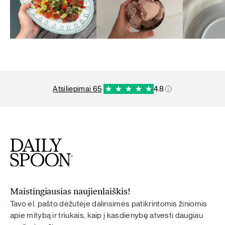
atsiliepimai 65
·
4.8
Maistingiausias naujienlaiškis!
Tavo el. pašto dėžutėje dalinsimės patikrintomis žiniomis
apie mitybą ir triukais, kaip į kasdienybę atvesti daugiau