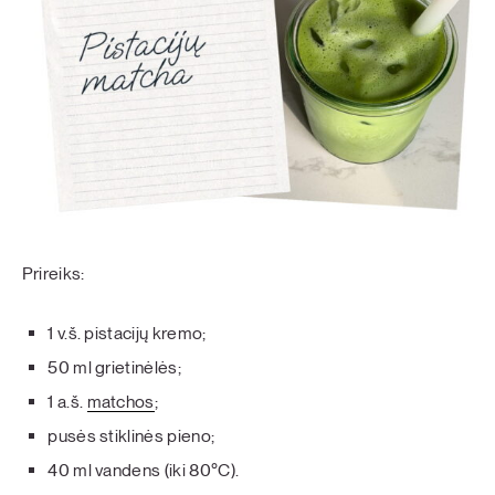
Prireiks:
1 v.š. pistacijų kremo;
50 ml grietinėlės;
1 a.š.
matchos
;
pusės stiklinės pieno;
40 ml vandens (iki 80°C).