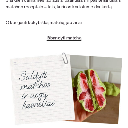
Šiandien dalinamės labiausiai patikusiais ir pasiteisinusiais
matchos receptais – tais, kuriuos kartotume dar kartą.
O kur gauti kokybišką matchą, jau žinai.
Išbandyti matchą