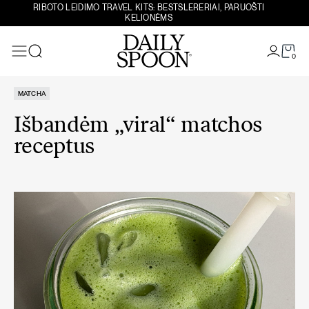
Eiti prie turinio
RIBOTO LEIDIMO TRAVEL KITS: BESTSLERERIAI, PARUOŠTI
KELIONĖMS
0
Paieška
MATCHA
Išbandėm „viral“ matchos
receptus