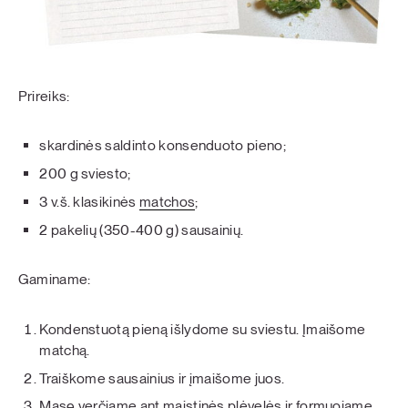
Prireiks:
skardinės saldinto konsenduoto pieno;
200 g sviesto;
3 v.š. klasikinės
matchos
;
2 pakelių (350-400 g) sausainių.
Gaminame:
Kondenstuotą pieną išlydome su sviestu. Įmaišome
matchą.
Traiškome sausainius ir įmaišome juos.
Masę verčiame ant maistinės plėvelės ir formuojame