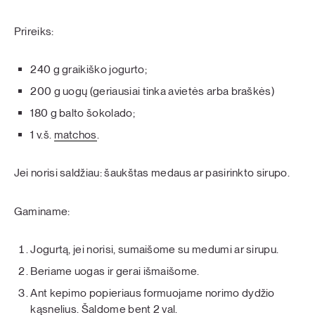
Prireiks:
240 g graikiško jogurto;
200 g uogų (geriausiai tinka avietės arba braškės)
180 g balto šokolado;
1 v.š.
matchos
.
Jei norisi saldžiau: šaukštas medaus ar pasirinkto sirupo.
Gaminame:
Jogurtą, jei norisi, sumaišome su medumi ar sirupu.
Beriame uogas ir gerai išmaišome.
Ant kepimo popieriaus formuojame norimo dydžio
kąsnelius. Šaldome bent 2 val.