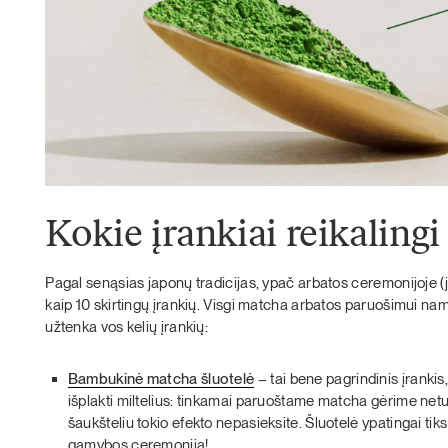
Kokie įrankiai reikalingi
Pagal senąsias japonų tradicijas, ypač arbatos ceremonijoje (
kaip 10 skirtingų įrankių. Visgi matcha arbatos paruošimui namų
užtenka vos kelių įrankių:
Bambukinė matcha šluotelė
–
tai bene pagrindinis įrankis,
išplakti miltelius: tinkamai paruoštame matcha gėrime neturi 
šaukšteliu tokio efekto nepasieksite. Šluotelė ypatingai tiks
gamybos ceremoniją!