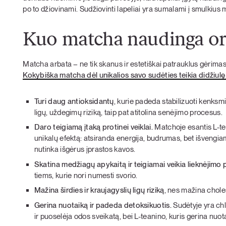
po to džiovinami. Sudžiovinti lapeliai yra sumalami į smulkius 
Kuo matcha naudinga o
Matcha arbata – ne tik skanus ir estetiškai patrauklus gėrimas
Kokybiška matcha dėl unikalios savo sudėties teikia didžiulę
Turi daug antioksidantų
, kurie padeda stabilizuoti kenksmi
ligų, uždegimų riziką, taip pat atitolina senėjimo procesus.
Daro teigiamą įtaką protinei veiklai.
Matchoje esantis
L-t
unikalų efektą: atsiranda energija, budrumas, bet išvengiam
nutinka išgėrus įprastos kavos.
Skatina medžiagų apykaitą ir teigiamai veikia lieknėjimo
tiems, kurie nori numesti svorio.
Mažina širdies ir kraujagyslių ligų riziką
, nes mažina choles
Gerina nuotaiką ir padeda detoksikuotis.
Sudėtyje yra chl
ir puoselėja odos sveikatą, bei L-teanino, kuris gerina nuota