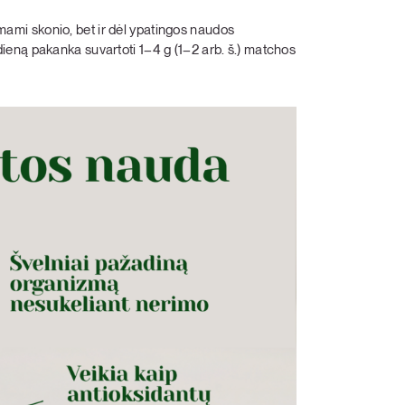
 umami skonio, bet ir dėl ypatingos naudos
eną pakanka suvartoti 1–4 g (1–2 arb. š.) matchos