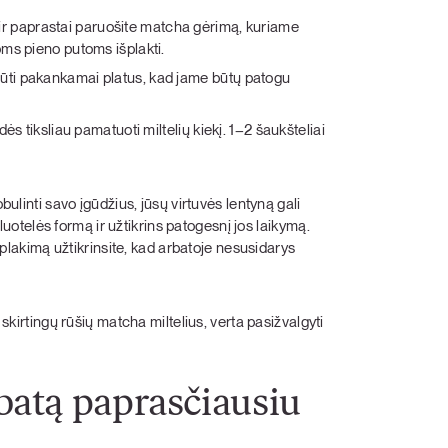
ai ir paprastai paruošite matcha gėrimą, kuriame
rioms pieno putoms išplakti.
būti
pakankamai platus, kad jame būtų patogu
padės tiksliau pamatuoti miltelių kiekį. 1–2 šaukšteliai
bulinti savo įgūdžius, jūsų virtuvės lentyną gali
 šluotelės formą ir užtikrins patogesnį jos laikymą.
 plakimą užtikrinsite, kad arbatoje nesusidarys
 skirtingų rūšių matcha miltelius, verta pasižvalgyti
batą paprasčiausiu