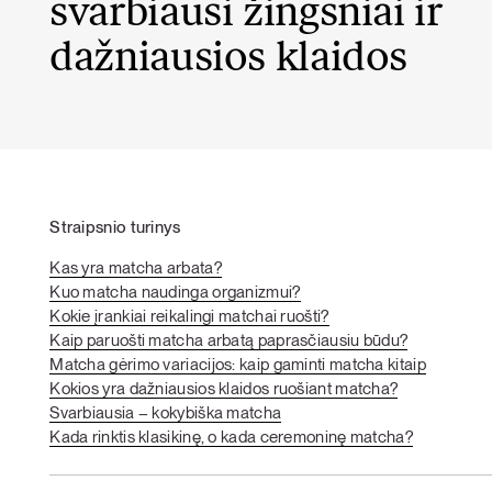
svarbiausi žingsniai ir
dažniausios klaidos
Straipsnio turinys
Kas yra matcha arbata?
Kuo matcha naudinga organizmui?
Kokie įrankiai reikalingi matchai ruošti?
Kaip paruošti matcha arbatą paprasčiausiu būdu?
Matcha gėrimo variacijos: kaip gaminti matcha kitaip
Kokios yra dažniausios klaidos ruošiant matcha?
Svarbiausia – kokybiška matcha
Kada rinktis klasikinę, o kada ceremoninę matcha?