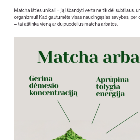
Matcha išties unikali – ją išbandyti verta ne tik dėl subtilaus,
organizmui! Kad gautumėte visas naudingąsias savybes, per di
– tai atitinka vieną ar du puodelius matcha arbatos.