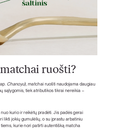
 matchai ruošti?
jap.
Chanoyu
), matchai ruošti naudojama daugiau
 sąlygomis, tiek atributikos tikrai nereikia –
 nuo kurio ir reikėtų pradėti. Jis padės gerai
likti jokių gumulėlių, o su įprastu arbatiniu
 tiems, kurie nori patirti autentišką matcha