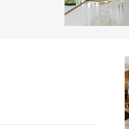
KARŠTI PATIEKALAI
PIETŪS / VAKARIENĖ