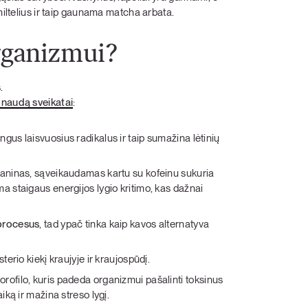
miltelius ir taip gaunama matcha arbata.
rganizmui?
.
 naudą sveikatai
:
ngus laisvuosius radikalus ir taip sumažina lėtinių
eaninas, sąveikaudamas kartu su kofeinu sukuria
a staigaus energijos lygio kritimo, kas dažnai
 procesus
, tad ypač tinka kaip kavos alternatyva
terio kiekį kraujyje ir kraujospūdį.
orofilo, kuris padeda organizmui pašalinti toksinus
iką ir mažina streso lygį.