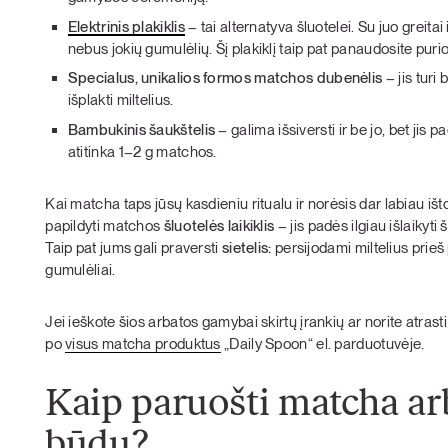
Elektrinis plakiklis
– tai alternatyva šluotelei. Su juo greit
nebus jokių gumulėlių. Šį plakiklį taip pat panaudosite pu
Specialus, unikalios formos matchos dubenėlis
– jis
turi 
išplakti miltelius.
Bambukinis šaukštelis
–
galima išsiversti ir be jo, bet jis 
atitinka 1–2 g matchos.
Kai matcha taps jūsų kasdieniu ritualu ir norėsis dar labiau išto
papildyti matchos
šluotelės laikiklis
– jis padės ilgiau išlaikyti
Taip pat jums gali praversti
sietelis:
persijodami miltelius prieš
gumulėliai.
Jei ieškote šios arbatos gamybai skirtų įrankių ar norite atrasti
po
visus matcha produktus
„Daily Spoon“ el. parduotuvėje.
Kaip paruošti matcha ar
būdu?