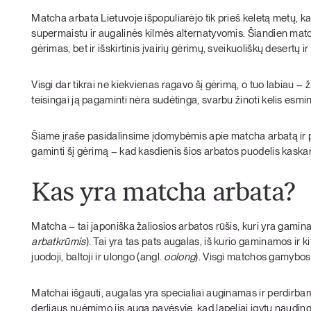
Matcha arbata Lietuvoje išpopuliarėjo tik prieš keletą metų, 
supermaistu ir augalinės kilmės alternatyvomis. Šiandien match
gėrimas, bet ir išskirtinis įvairių gėrimų, sveikuoliškų desertų 
Visgi dar tikrai ne kiekvienas ragavo šį gėrimą, o tuo labiau – 
teisingai ją pagaminti nėra sudėtinga, svarbu žinoti kelis esmi
Šiame įraše pasidalinsime įdomybėmis apie matcha arbatą ir pra
gaminti šį gėrimą – kad kasdienis šios arbatos puodelis kaskart
Kas yra matcha arbata?
Matcha – tai japoniška žaliosios arbatos rūšis, kuri yra gami
arbatkrūmis
). Tai yra tas pats augalas, iš kurio gaminamos ir ki
juodoji, baltoji ir ulongo (angl.
oolong
). Visgi matchos gamybos 
Matchai išgauti, augalas yra specialiai auginamas ir perdirbam
derliaus nuėmimo jis auga pavėsyje, kad lapeliai įgytų nauding