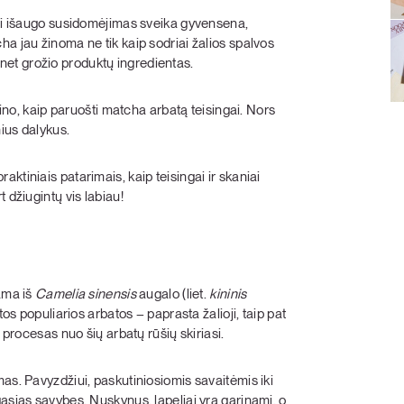
kai išaugo susidomėjimas sveika gyvensena,
a jau žinoma ne tik kaip sodriai žalios spalvos
ir net grožio produktų ingredientas.
žino, kaip paruošti matcha arbatą teisingai. Nors
nius dalykus.
ktiniais patarimais, kaip teisingai ir skaniai
 džiugintų vis labiau!
nama iš
Camelia sinensis
augalo (liet.
kininis
tos populiarios arbatos – paprasta žalioji, taip pat
procesas nuo šių arbatų rūšių skiriasi.
as. Pavyzdžiui, paskutiniosiomis savaitėmis iki
ąsias savybes. Nuskynus, lapeliai yra garinami, o