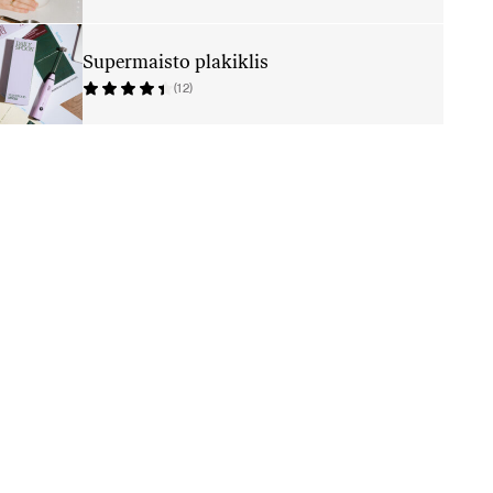
Supermaisto plakiklis
(12)