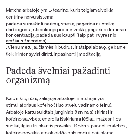
Matcha arbatoje yra L-teanino, kuris teigiamai veikia
centrinę nervų sistemą:
padeda sumažinti nerimą, stresą, pagerina nuotaiką,
darbingumą, stimuliuoja protinę veiklą, pagerina dėmesio
koncentraciją, padeda susikaupti (taip pat ir vyresnio
amžiaus žmonėms)
. Vienu metu jaučiamės ir budrūs, ir atsipalaidavę: gebame
tiek ir intensyviai dirbti, ir pasinerti į meditaciją.
Padeda švelniai pažadinti
organizmą
Kaip ir kitų rūšių žaliojoje arbatoje, matchoje yra
stimuliatoriaus kofeino (šiuo atveju vadinamo teinu).
Arbatoje kartu su kitais junginiais (taninais) skiriasi ir
kofeino savybės: energija išskiriama lėčiau, mažesni jos
šuoliai, ilgiau trunkantis poveikis. Išgėrus puodelį matchos,
kofeino poveikis atsiskleidžia palaipsniui, nejuntame