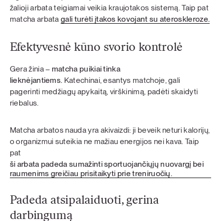
žalioji arbata teigiamai veikia kraujotakos sistemą. Taip pat
matcha arbata
gali turėti įtakos kovojant su ateroskleroze.
Efektyvesnė kūno svorio kontrolė
Gera žinia –
matcha puikiai tinka
lieknėjantiems.
Katechinai, esantys matchoje, gali
pagerinti medžiagų apykaitą, virškinimą, padėti skaidyti
riebalus.
Matcha arbatos nauda yra akivaizdi: ji beveik neturi kalorijų,
o organizmui suteikia ne mažiau energijos nei kava. Taip
pat
ši arbata padeda sumažinti sportuojančiųjų nuovargį bei
raumenims greičiau prisitaikyti prie treniruočių.
Padeda atsipalaiduoti, gerina
darbingumą