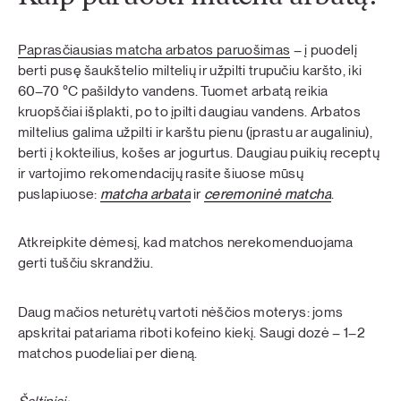
Paprasčiausias matcha arbatos paruošimas
– į puodelį
berti pusę šaukštelio miltelių ir užpilti trupučiu karšto, iki
60–70 °C pašildyto vandens. Tuomet arbatą reikia
kruopščiai išplakti, po to įpilti daugiau vandens. Arbatos
miltelius galima užpilti ir karštu pienu (įprastu ar augaliniu),
berti į kokteilius, košes ar jogurtus. Daugiau puikių receptų
ir vartojimo rekomendacijų rasite šiuose mūsų
puslapiuose:
matcha arbata
ir
ceremoninė matcha
.
Atkreipkite dėmesį, kad matchos nerekomenduojama
gerti tuščiu skrandžiu.
Daug mačios neturėtų vartoti nėščios moterys: joms
apskritai patariama riboti kofeino kiekį. Saugi dozė – 1–2
matchos puodeliai per dieną.