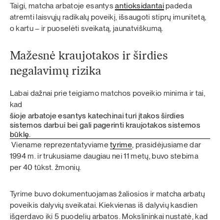
Taigi, matcha arbatoje esantys
antioksidantai
padeda
atremti laisvųjų radikalų poveikį, išsaugoti stiprų imunitetą,
o kartu – ir puoselėti sveikatą, jaunatviškumą.
Mažesnė kraujotakos ir širdies
negalavimų rizika
Labai dažnai prie teigiamo matchos poveikio minima ir tai,
kad
šioje arbatoje esantys katechinai turi įtakos širdies
sistemos darbui bei gali pagerinti kraujotakos sistemos
būklę.
Viename reprezentatyviame
tyrime
, prasidėjusiame dar
1994 m. ir trukusiame daugiau nei 11 metų, buvo stebima
per 40 tūkst. žmonių.
Tyrime buvo dokumentuojamas žaliosios ir matcha arbatų
poveikis dalyvių sveikatai. Kiekvienas iš dalyvių kasdien
išgerdavo iki 5 puodelių arbatos. Mokslininkai nustatė, kad