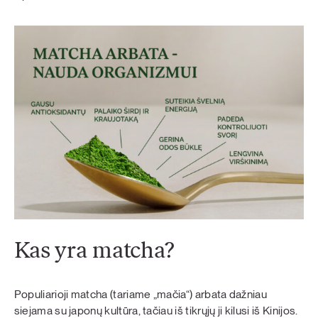
Kas yra matcha?
Populiarioji matcha (tariame „mačia“) arbata dažniau
siejama su japonų kultūra, tačiau iš tikrųjų ji kilusi iš Kinijos.