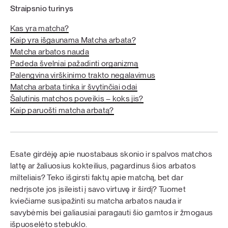
Straipsnio turinys
Kas yra matcha?
Kaip yra išgaunama Matcha arbata?
Matcha arbatos nauda
Padeda švelniai pažadinti organizmą
Palengvina virškinimo trakto negalavimus
Matcha arbata tinka ir švytinčiai odai
Šalutinis matchos poveikis – koks jis?
Kaip paruošti matcha arbatą?
Esate girdėję apie nuostabaus skonio ir spalvos matchos
lattę ar žaliuosius kokteilius, pagardinus šios arbatos
milteliais? Teko išgirsti faktų apie matchą, bet dar
nedrįsote jos įsileisti į savo virtuvę ir širdį? Tuomet
kviečiame susipažinti su matcha arbatos nauda ir
savybėmis bei galiausiai paragauti šio gamtos ir žmogaus
išpuoselėto stebuklo.