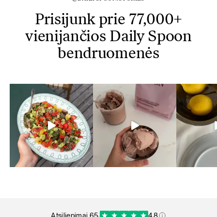
Prisijunk prie 77,000+
vienijančios Daily Spoon
bendruomenės
atsiliepimai 65
·
4.8