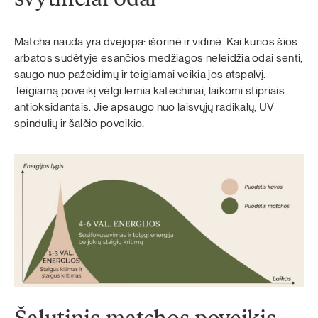
Matcha nauda yra dvejopa: išorinė ir vidinė. Kai kurios šios
arbatos sudėtyje esančios medžiagos neleidžia odai senti,
saugo nuo pažeidimų ir teigiamai veikia jos atspalvį.
Teigiamą poveikį vėlgi lemia katechinai, laikomi stipriais
antioksidantais. Jie apsaugo nuo laisvųjų radikalų, UV
spindulių ir šalčio poveikio.