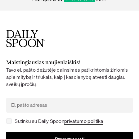
Maistingiausias naujienlaiškis!
Tavo el. pašto dėžutėje dalinsimės patikrintomis žiniomis
apie mitybą ir triukais, kaip į kasdienybę atvesti daugiau
sveikų įpročių.
Sutinku su Daily Spoon
privatumo politika