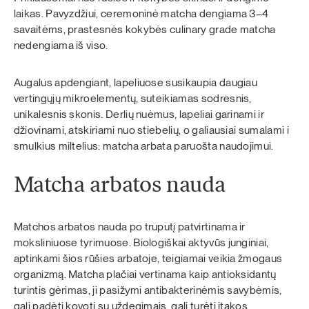
laikas. Pavyzdžiui, ceremoninė matcha dengiama 3–4
savaitėms, prastesnės kokybės culinary grade matcha
nedengiama iš viso.
Augalus apdengiant, lapeliuose susikaupia daugiau
vertingųjų mikroelementų, suteikiamas sodresnis,
unikalesnis skonis. Derlių nuėmus, lapeliai garinami ir
džiovinami, atskiriami nuo stiebelių, o galiausiai sumalami i
smulkius miltelius: matcha arbata paruošta naudojimui.
Matcha arbatos nauda
Matchos arbatos nauda po truputį patvirtinama ir
moksliniuose tyrimuose. Biologiškai aktyvūs junginiai,
aptinkami šios rūšies arbatoje, teigiamai veikia žmogaus
organizmą. Matcha plačiai vertinama kaip antioksidantų
turintis gėrimas, ji pasižymi antibakterinėmis savybėmis,
gali padėti kovoti su uždegimais, gali turėti įtakos