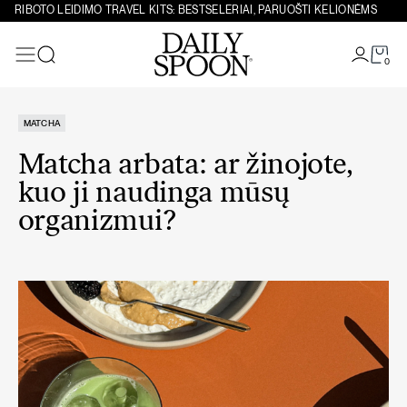
Eiti prie turinio
RIBOTO LEIDIMO TRAVEL KITS: BESTSELERIAI, PARUOŠTI KELIONĖMS
0
Paieška
MATCHA
Matcha arbata: ar žinojote,
kuo ji naudinga mūsų
organizmui?