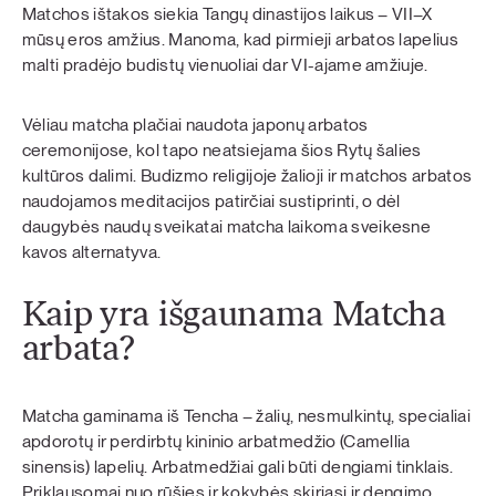
Matchos ištakos siekia Tangų dinastijos laikus – VII–X
mūsų eros amžius. Manoma, kad pirmieji arbatos lapelius
malti pradėjo budistų vienuoliai dar VI-ajame amžiuje.
Vėliau matcha plačiai naudota japonų arbatos
ceremonijose, kol tapo neatsiejama šios Rytų šalies
kultūros dalimi. Budizmo religijoje žalioji ir matchos arbatos
naudojamos meditacijos patirčiai sustiprinti, o dėl
daugybės naudų sveikatai matcha laikoma sveikesne
kavos alternatyva.
Kaip yra išgaunama Matcha
arbata?
Matcha gaminama iš Tencha – žalių, nesmulkintų, specialiai
apdorotų ir perdirbtų kininio arbatmedžio (Camellia
sinensis) lapelių. Arbatmedžiai gali būti dengiami tinklais.
Priklausomai nuo rūšies ir kokybės skiriasi ir dengimo