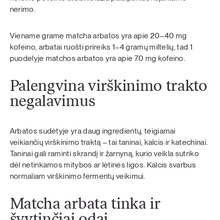
nerimo.
Viename grame matcha arbatos yra apie 20–40 mg
kofeino, arbatai ruošti prireiks 1–4 gramų miltelių, tad 1
puodelyje matchos arbatos yra apie 70 mg kofeino.
Palengvina virškinimo trakto
negalavimus
Arbatos sudėtyje yra daug ingredientų, teigiamai
veikiančių virškinimo traktą – tai taninai, kalcis ir katechinai.
Taninai gali raminti skrandį ir žarnyną, kurio veikla sutriko
dėl netinkamos mitybos ar lėtinės ligos. Kalcis svarbus
normaliam virškinimo fermentų veikimui.
Matcha arbata tinka ir
švytinčiai odai