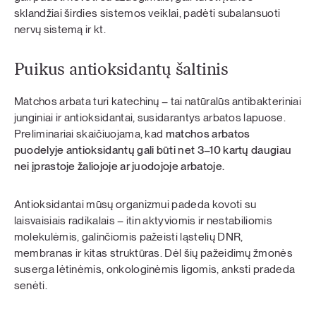
sklandžiai širdies sistemos veiklai, padėti subalansuoti
nervų sistemą ir kt.
Puikus antioksidantų šaltinis
Matchos arbata turi katechinų – tai natūralūs antibakteriniai
junginiai ir antioksidantai, susidarantys arbatos lapuose.
Preliminariai skaičiuojama, kad
matchos arbatos
puodelyje antioksidantų gali būti net 3–10 kartų daugiau
nei įprastoje žaliojoje ar juodojoje arbatoje.
Antioksidantai mūsų organizmui padeda kovoti su
laisvaisiais radikalais – itin aktyviomis ir nestabiliomis
molekulėmis, galinčiomis pažeisti ląstelių DNR,
membranas ir kitas struktūras. Dėl šių pažeidimų žmonės
suserga lėtinėmis, onkologinėmis ligomis, anksti pradeda
senėti.