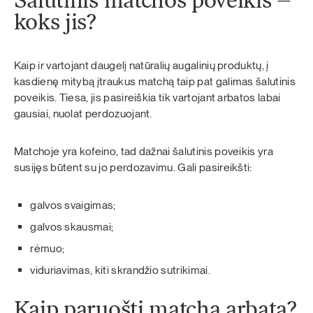
Šalutinis matchos poveikis –
koks jis?
Kaip ir vartojant daugelį natūralių augalinių produktų, į
kasdienę mitybą įtraukus matchą taip pat galimas šalutinis
poveikis. Tiesa, jis pasireiškia tik vartojant arbatos labai
gausiai, nuolat perdozuojant.
Matchoje yra kofeino, tad dažnai šalutinis poveikis yra
susijęs būtent su jo perdozavimu. Gali pasireikšti:
galvos svaigimas;
galvos skausmai;
rėmuo;
viduriavimas, kiti skrandžio sutrikimai.
Kaip paruošti matcha arbatą?