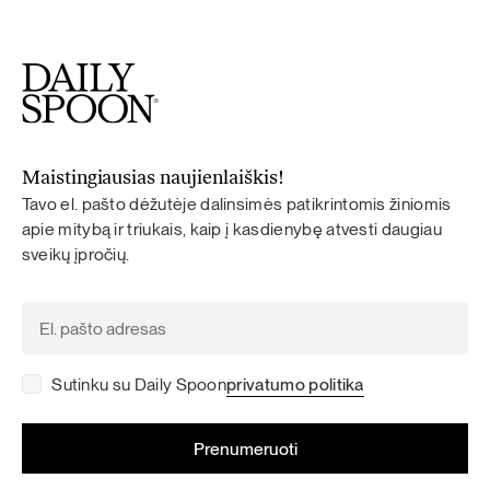
Maistingiausias naujienlaiškis!
Tavo el. pašto dėžutėje dalinsimės patikrintomis žiniomis
apie mitybą ir triukais, kaip į kasdienybę atvesti daugiau
sveikų įpročių.
Sutinku su Daily Spoon
privatumo politika