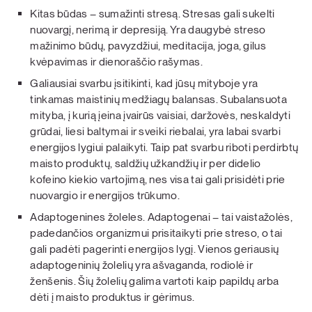
Kitas būdas – sumažinti stresą. Stresas gali sukelti
nuovargį, nerimą ir depresiją. Yra daugybė streso
mažinimo būdų, pavyzdžiui, meditacija, joga, gilus
kvėpavimas ir dienoraščio rašymas.
Galiausiai svarbu įsitikinti, kad jūsų mityboje yra
tinkamas maistinių medžiagų balansas. Subalansuota
mityba, į kurią įeina įvairūs vaisiai, daržovės, neskaldyti
grūdai, liesi baltymai ir sveiki riebalai, yra labai svarbi
energijos lygiui palaikyti. Taip pat svarbu riboti perdirbtų
maisto produktų, saldžių užkandžių ir per didelio
kofeino kiekio vartojimą, nes visa tai gali prisidėti prie
nuovargio ir energijos trūkumo.
Adaptogenines žoleles. Adaptogenai – tai vaistažolės,
padedančios organizmui prisitaikyti prie streso, o tai
gali padėti pagerinti energijos lygį. Vienos geriausių
adaptogeninių žolelių yra ašvaganda, rodiolė ir
ženšenis. Šių žolelių galima vartoti kaip papildų arba
dėti į maisto produktus ir gėrimus.