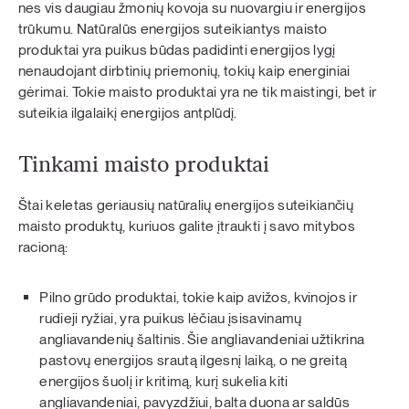
nes vis daugiau žmonių kovoja su nuovargiu ir energijos
trūkumu. Natūralūs energijos suteikiantys maisto
produktai yra puikus būdas padidinti energijos lygį
nenaudojant dirbtinių priemonių, tokių kaip energiniai
gėrimai. Tokie maisto produktai yra ne tik maistingi, bet ir
suteikia ilgalaikį energijos antplūdį.
Tinkami maisto produktai
Štai keletas geriausių natūralių energijos suteikiančių
maisto produktų, kuriuos galite įtraukti į savo mitybos
racioną:
Pilno grūdo produktai, tokie kaip avižos, kvinojos ir
rudieji ryžiai, yra puikus lėčiau įsisavinamų
angliavandenių šaltinis. Šie angliavandeniai užtikrina
pastovų energijos srautą ilgesnį laiką, o ne greitą
energijos šuolį ir kritimą, kurį sukelia kiti
angliavandeniai, pavyzdžiui, balta duona ar saldūs