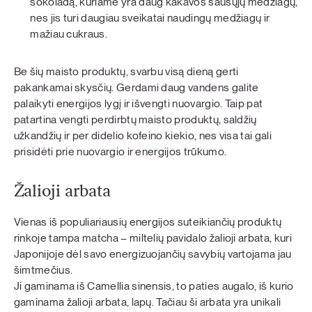
šokoladą, kuriame yra daug kakavos sausųjų medžiagų,
nes jis turi daugiau sveikatai naudingų medžiagų ir
mažiau cukraus.
Be šių maisto produktų, svarbu visą dieną gerti
pakankamai skysčių. Gerdami daug vandens galite
palaikyti energijos lygį ir išvengti nuovargio. Taip pat
patartina vengti perdirbtų maisto produktų, saldžių
užkandžių ir per didelio kofeino kiekio, nes visa tai gali
prisidėti prie nuovargio ir energijos trūkumo.
Žalioji arbata
Vienas iš populiariausių energijos suteikiančių produktų
rinkoje tampa matcha – miltelių pavidalo žalioji arbata, kuri
Japonijoje dėl savo energizuojančių savybių vartojama jau
šimtmečius.
Ji gaminama iš Camellia sinensis, to paties augalo, iš kurio
gaminama žalioji arbata, lapų. Tačiau ši arbata yra unikali