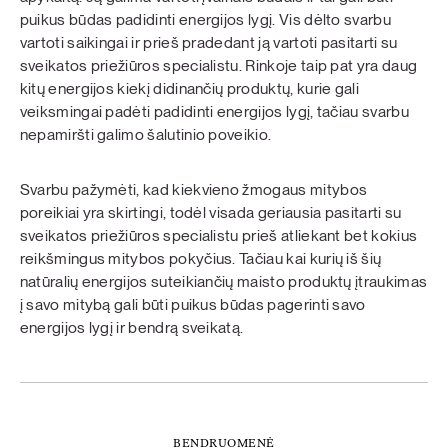
puikus būdas padidinti energijos lygį. Vis dėlto svarbu
vartoti saikingai ir prieš pradedant ją vartoti pasitarti su
sveikatos priežiūros specialistu. Rinkoje taip pat yra daug
kitų energijos kiekį didinančių produktų, kurie gali
veiksmingai padėti padidinti energijos lygį, tačiau svarbu
nepamiršti galimo šalutinio poveikio.
Svarbu pažymėti, kad kiekvieno žmogaus mitybos
poreikiai yra skirtingi, todėl visada geriausia pasitarti su
sveikatos priežiūros specialistu prieš atliekant bet kokius
reikšmingus mitybos pokyčius. Tačiau kai kurių iš šių
natūralių energijos suteikiančių maisto produktų įtraukimas
į savo mitybą gali būti puikus būdas pagerinti savo
energijos lygį ir bendrą sveikatą.
BENDRUOMENĖ