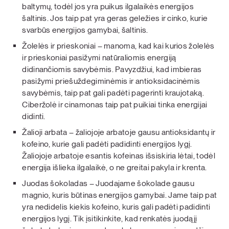
baltymų, todėl jos yra puikus ilgalaikės energijos
šaltinis. Jos taip pat yra geras geležies ir cinko, kurie
svarbūs energijos gamybai, šaltinis.
Žolelės ir prieskoniai – manoma, kad kai kurios žolelės
ir prieskoniai pasižymi natūraliomis energiją
didinančiomis savybėmis. Pavyzdžiui, kad imbieras
pasižymi priešuždegiminėmis ir antioksidacinėmis
savybėmis, taip pat gali padėti pagerinti kraujotaką.
Ciberžolė ir cinamonas taip pat puikiai tinka energijai
didinti.
Žalioji arbata – žaliojoje arbatoje gausu antioksidantų ir
kofeino, kurie gali padėti padidinti energijos lygį.
Žaliojoje arbatoje esantis kofeinas išsiskiria lėtai, todėl
energija išlieka ilgalaikė, o ne greitai pakyla ir krenta.
Juodas šokoladas – Juodajame šokolade gausu
magnio, kuris būtinas energijos gamybai. Jame taip pat
yra nedidelis kiekis kofeino, kuris gali padėti padidinti
energijos lygį. Tik įsitikinkite, kad renkatės juodąjį