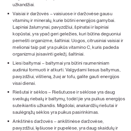
užkandžiai.
Vaisiai ir daržovės – vaisiuose ir daržovėse gausu
vitaminų ir mineralų, kurie būtini energijos gamybai.
Lapiniai žalumynai, pavyzdžiui, špinatai ir lapiniai
kopūstai, yra ypač geri geležies, kuri būtina deguoniui
pernešti organizme, šaltiniai. Uogos, citrusiniai vaisiai ir
melionai taip pat yra puikūs vitamino C, kuris padeda
organizmui įsisavinti geležį, šaltiniai.
Liesi baltymai – baltymai yra būtini raumeniniam
audiniui formuoti ir atkurti. Valgydami liesus baltymus,
pavyzdžiui, vištieną, žuvį ar tofu, galite gauti energijos
visai dienai.
Riešutai ir sėklos – Riešutuose ir sėklose yra daug
sveikųjų riebalų ir baltymų, todėl jie yra puikus energijos
suteikiantis užkandis. Migdolai, anakardžių riešutai ir
saulėgrąžų sėklos yra puikus pasirinkimas.
Ankštinės daržovės – ankštinėse daržovėse,
pavyzdžiui, lęšiuose ir pupelėse, yra daug skaidulų ir