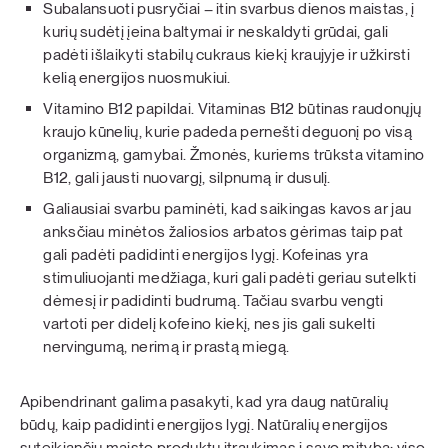
Subalansuoti pusryčiai – itin svarbus dienos maistas, į
kurių sudėtį įeina baltymai ir neskaldyti grūdai, gali
padėti išlaikyti stabilų cukraus kiekį kraujyje ir užkirsti
kelią energijos nuosmukiui.
Vitamino B12 papildai. Vitaminas B12 būtinas raudonųjų
kraujo kūnelių, kurie padeda pernešti deguonį po visą
organizmą, gamybai. Žmonės, kuriems trūksta vitamino
B12, gali jausti nuovargį, silpnumą ir dusulį.
Galiausiai svarbu paminėti, kad saikingas kavos ar jau
anksčiau minėtos žaliosios arbatos gėrimas taip pat
gali padėti padidinti energijos lygį. Kofeinas yra
stimuliuojanti medžiaga, kuri gali padėti geriau sutelkti
dėmesį ir padidinti budrumą. Tačiau svarbu vengti
vartoti per didelį kofeino kiekį, nes jis gali sukelti
nervingumą, nerimą ir prastą miegą.
Apibendrinant galima pasakyti, kad yra daug natūralių
būdų, kaip padidinti energijos lygį. Natūralių energijos
suteikiančių maisto produktų įtraukimas į savo mitybą: viso