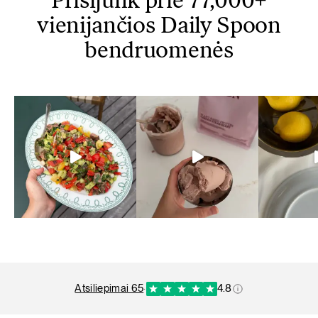
Prisijunk prie 77,000+
vienijančios Daily Spoon
bendruomenės
atsiliepimai 65
·
4.8