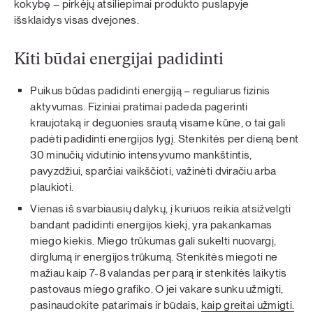
kokybę – pirkėjų atsiliepimai produkto puslapyje
išsklaidys visas dvejones.
Kiti būdai energijai padidinti
Puikus būdas padidinti energiją – reguliarus fizinis
aktyvumas. Fiziniai pratimai padeda pagerinti
kraujotaką ir deguonies srautą visame kūne, o tai gali
padėti padidinti energijos lygį. Stenkitės per dieną bent
30 minučių vidutinio intensyvumo mankštintis,
pavyzdžiui, sparčiai vaikščioti, važinėti dviračiu arba
plaukioti.
Vienas iš svarbiausių dalykų, į kuriuos reikia atsižvelgti
bandant padidinti energijos kiekį, yra pakankamas
miego kiekis. Miego trūkumas gali sukelti nuovargį,
dirglumą ir energijos trūkumą. Stenkitės miegoti ne
mažiau kaip 7-8 valandas per parą ir stenkitės laikytis
pastovaus miego grafiko. O jei vakare sunku užmigti,
pasinaudokite patarimais ir būdais,
kaip greitai užmigti.