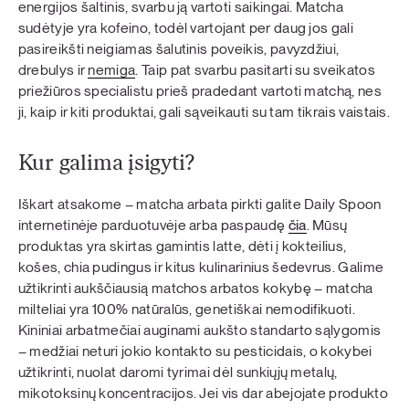
energijos šaltinis, svarbu ją vartoti saikingai. Matcha
sudėtyje yra kofeino, todėl vartojant per daug jos gali
pasireikšti neigiamas šalutinis poveikis, pavyzdžiui,
drebulys ir
nemiga
. Taip pat svarbu pasitarti su sveikatos
priežiūros specialistu prieš pradedant vartoti matchą, nes
ji, kaip ir kiti produktai, gali sąveikauti su tam tikrais vaistais.
Kur galima įsigyti?
Iškart atsakome – matcha arbata pirkti galite Daily Spoon
internetinėje parduotuvėje arba paspaudę
čia
. Mūsų
produktas yra skirtas gamintis latte, dėti į kokteilius,
košes, chia pudingus ir kitus kulinarinius šedevrus. Galime
užtikrinti aukščiausią matchos arbatos kokybę – matcha
milteliai yra 100% natūralūs, genetiškai nemodifikuoti.
Kininiai arbatmečiai auginami aukšto standarto sąlygomis
– medžiai neturi jokio kontakto su pesticidais, o kokybei
užtikrinti, nuolat daromi tyrimai dėl sunkiųjų metalų,
mikotoksinų koncentracijos. Jei vis dar abejojate produkto