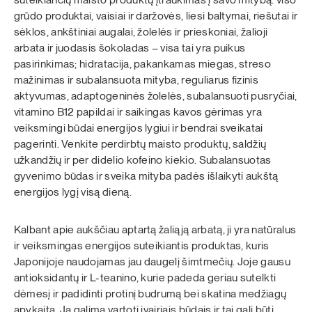
grūdo produktai, vaisiai ir daržovės, liesi baltymai, riešutai ir
sėklos, ankštiniai augalai, žolelės ir prieskoniai, žalioji
arbata ir juodasis šokoladas – visa tai yra puikus
pasirinkimas; hidratacija, pakankamas miegas, streso
mažinimas ir subalansuota mityba, reguliarus fizinis
aktyvumas, adaptogeninės žolelės, subalansuoti pusryčiai,
vitamino B12 papildai ir saikingas kavos gėrimas yra
veiksmingi būdai energijos lygiui ir bendrai sveikatai
pagerinti. Venkite perdirbtų maisto produktų, saldžių
užkandžių ir per didelio kofeino kiekio. Subalansuotas
gyvenimo būdas ir sveika mityba padės išlaikyti aukštą
energijos lygį visą dieną.
Kalbant apie aukščiau aptartą žaliąją arbatą, ji yra natūralus
ir veiksmingas energijos suteikiantis produktas, kuris
Japonijoje naudojamas jau daugelį šimtmečių. Joje gausu
antioksidantų ir L-teanino, kurie padeda geriau sutelkti
dėmesį ir padidinti protinį budrumą bei skatina medžiagų
apykaitą. Ją galima vartoti įvairiais būdais ir tai gali būti