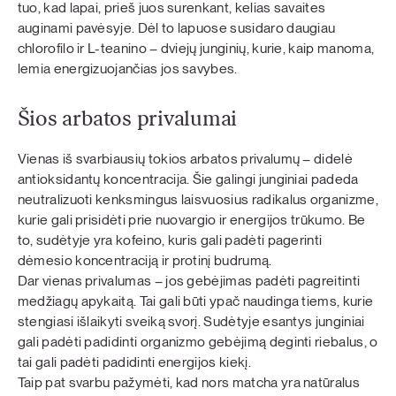
tuo, kad lapai, prieš juos surenkant, kelias savaites
auginami pavėsyje. Dėl to lapuose susidaro daugiau
chlorofilo ir L-teanino – dviejų junginių, kurie, kaip manoma,
lemia energizuojančias jos savybes.
Šios arbatos privalumai
Vienas iš svarbiausių tokios arbatos privalumų – didelė
antioksidantų koncentracija. Šie galingi junginiai padeda
neutralizuoti kenksmingus laisvuosius radikalus organizme,
kurie gali prisidėti prie nuovargio ir energijos trūkumo. Be
to, sudėtyje yra kofeino, kuris gali padėti pagerinti
dėmesio koncentraciją ir protinį budrumą.
Dar vienas privalumas – jos gebėjimas padėti pagreitinti
medžiagų apykaitą. Tai gali būti ypač naudinga tiems, kurie
stengiasi išlaikyti sveiką svorį. Sudėtyje esantys junginiai
gali padėti padidinti organizmo gebėjimą deginti riebalus, o
tai gali padėti padidinti energijos kiekį.
Taip pat svarbu pažymėti, kad nors matcha yra natūralus