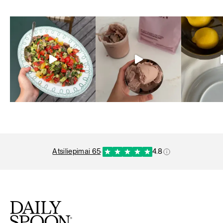
atsiliepimai 65
·
4.8