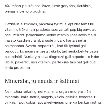
Kiti
: mėsa, paukštiena, žuvis, jūros gėrybės, kiaušiniai,
pienas ir pieno produktai.
Dažniausiai žmonės, pasidarę tyrimus, aptinka tam tikrų
vitaminų trūkumą ir pradeda juos vartoti papildų pavidalų,
nes užtikrinti pakankamo kiekio vitaminų pasisavinimą iš
maisto kasdien yra labai sudėtinga, o kartais net ir
neįmanoma. Svarbu nepamiršti, kad tik tyrimai gali
parodyti, ko mums iš tiesų trūksta, tad neskubėkite patys
nustatinėti. Nustatyta sava diagnozė gali nepadėti, o ir dar
labiau pakenkti, nes vitaminų perteklius taip pat gali būti
rimta problema.
Mineralai, jų nauda ir šaltiniai
Ne mažiau reikalingi nei vitaminai organizmui yra ir šie
mineralai: kalis, natris, magnis, kalcis, geležis, fosforas ir
cinkas. Taigi, kokią naudą kiekvienas jų teikia bei kur rasti jų