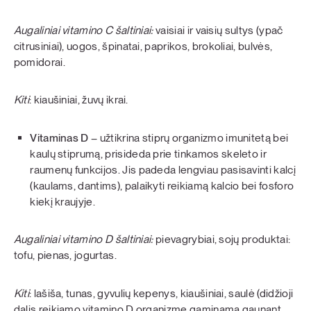
Augaliniai vitamino C šaltiniai:
vaisiai ir vaisių sultys (ypač
citrusiniai), uogos, špinatai, paprikos, brokoliai, bulvės,
pomidorai.
Kiti
: kiaušiniai, žuvų ikrai.
Vitaminas D
– užtikrina stiprų organizmo imunitetą bei
kaulų stiprumą, prisideda prie tinkamos skeleto ir
raumenų funkcijos. Jis padeda lengviau pasisavinti kalcį
(kaulams, dantims), palaikyti reikiamą kalcio bei fosforo
kiekį kraujyje.
Augaliniai vitamino D šaltiniai:
pievagrybiai, sojų produktai:
tofu, pienas, jogurtas.
Kiti
: lašiša, tunas, gyvulių kepenys, kiaušiniai, saulė (didžioji
dalis reikiamo vitamino D organizme gaminama gaunant