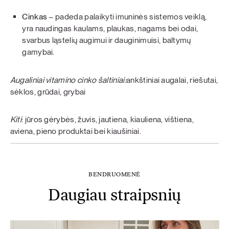
Cinkas
– padeda palaikyti imuninės sistemos veiklą,
yra naudingas kaulams, plaukas, nagams bei odai,
svarbus ląstelių augimui ir dauginimuisi, baltymų
gamybai.
Augaliniai vitamino cinko šaltiniai:
ankštiniai augalai, riešutai,
sėklos, grūdai, grybai
Kiti
: jūros gėrybės, žuvis, jautiena, kiauliena, vištiena,
aviena, pieno produktai bei kiaušiniai.
BENDRUOMENĖ
Daugiau straipsnių