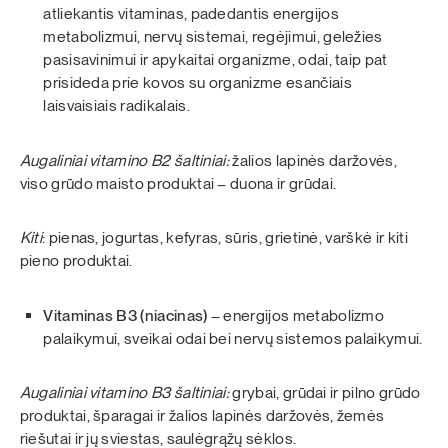
atliekantis vitaminas, padedantis energijos
metabolizmui, nervų sistemai, regėjimui, geležies
pasisavinimui ir apykaitai organizme, odai, taip pat
prisideda prie kovos su organizme esančiais
laisvaisiais radikalais.
Augaliniai vitamino B2 šaltiniai:
žalios lapinės daržovės,
viso grūdo maisto produktai – duona ir grūdai.
Kiti
: pienas, jogurtas, kefyras, sūris, grietinė, varškė ir kiti
pieno produktai.
Vitaminas B3 (niacinas)
– energijos metabolizmo
palaikymui, sveikai odai bei nervų sistemos palaikymui.
Augaliniai vitamino B3 šaltiniai:
grybai, grūdai ir pilno grūdo
produktai, šparagai ir žalios lapinės daržovės, žemės
riešutai ir jų sviestas, saulėgrąžų sėklos.