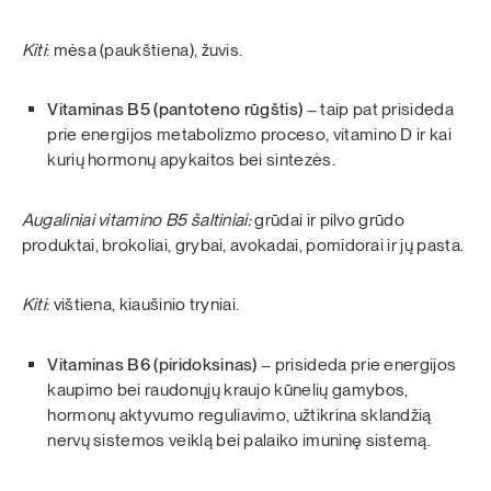
Kiti
: mėsa (paukštiena), žuvis.
Vitaminas B5 (pantoteno rūgštis)
– taip pat prisideda
prie energijos metabolizmo proceso, vitamino D ir kai
kurių hormonų apykaitos bei sintezės.
Augaliniai vitamino B5 šaltiniai:
grūdai ir pilvo grūdo
produktai, brokoliai, grybai, avokadai, pomidorai ir jų pasta.
Kiti
: vištiena, kiaušinio tryniai.
Vitaminas B6 (piridoksinas)
– prisideda prie energijos
kaupimo bei raudonųjų kraujo kūnelių gamybos,
hormonų aktyvumo reguliavimo, užtikrina sklandžią
nervų sistemos veiklą bei palaiko imuninę sistemą.