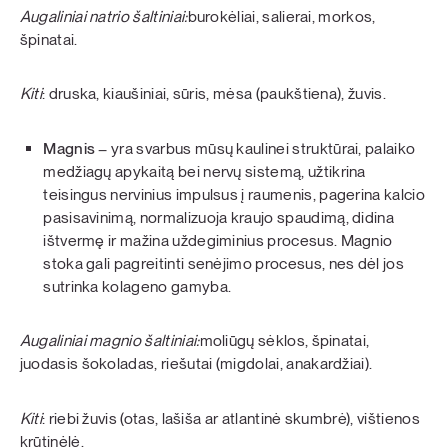
Augaliniai natrio šaltiniai:
burokėliai, salierai, morkos,
špinatai.
Kiti
: druska, kiaušiniai, sūris, mėsa (paukštiena), žuvis.
Magnis
– yra svarbus mūsų kaulinei struktūrai, palaiko
medžiagų apykaitą bei nervų sistemą, užtikrina
teisingus nervinius impulsus į raumenis, pagerina kalcio
pasisavinimą, normalizuoja kraujo spaudimą, didina
ištvermę ir mažina uždegiminius procesus. Magnio
stoka gali pagreitinti senėjimo procesus, nes dėl jos
sutrinka kolageno gamyba.
Augaliniai magnio šaltiniai:
moliūgų sėklos, špinatai,
juodasis šokoladas, riešutai (migdolai, anakardžiai).
Kiti
: riebi žuvis (otas, lašiša ar atlantinė skumbrė), vištienos
krūtinėlė.