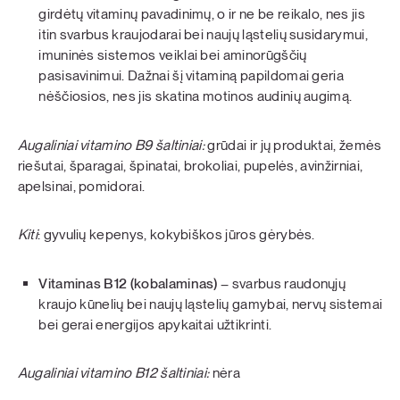
girdėtų vitaminų pavadinimų, o ir ne be reikalo, nes jis
itin svarbus kraujodarai bei naujų ląstelių susidarymui,
imuninės sistemos veiklai bei aminorūgščių
pasisavinimui. Dažnai šį vitaminą papildomai geria
nėščiosios, nes jis skatina motinos audinių augimą.
Augaliniai vitamino B9 šaltiniai:
grūdai ir jų produktai, žemės
riešutai, šparagai, špinatai, brokoliai, pupelės, avinžirniai,
apelsinai, pomidorai.
Kiti
: gyvulių kepenys, kokybiškos jūros gėrybės.
Vitaminas B12 (kobalaminas)
– svarbus raudonųjų
kraujo kūnelių bei naujų ląstelių gamybai, nervų sistemai
bei gerai energijos apykaitai užtikrinti.
Augaliniai vitamino B12 šaltiniai:
nėra