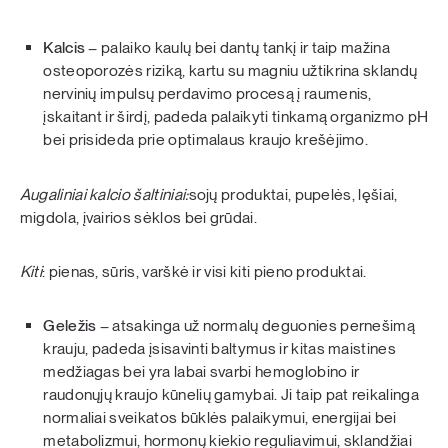
Kalcis
– palaiko kaulų bei dantų tankį ir taip mažina
osteoporozės riziką, kartu su magniu užtikrina sklandų
nervinių impulsų perdavimo procesą į raumenis,
įskaitant ir širdį, padeda palaikyti tinkamą organizmo pH
bei prisideda prie optimalaus kraujo krešėjimo.
Augaliniai kalcio šaltiniai:
sojų produktai, pupelės, lęšiai,
migdola, įvairios sėklos bei grūdai.
Kiti
: pienas, sūris, varškė ir visi kiti pieno produktai.
Geležis
– atsakinga už normalų deguonies pernešimą
krauju, padeda įsisavinti baltymus ir kitas maistines
medžiagas bei yra labai svarbi hemoglobino ir
raudonųjų kraujo kūnelių gamybai. Ji taip pat reikalinga
normaliai sveikatos būklės palaikymui, energijai bei
metabolizmui, hormonų kiekio reguliavimui, sklandžiai