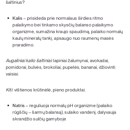
šaltinius?
Kalis
– prisideda prie normalaus širdies ritmo
palaikymo bei tinkamo skysčių balanso palaikymo
organizme, sumažina kraujo spaudimą, palaiko normalų
kaulų mineralų tankį, apsaugo nuo raumenų masės
praradimo.
Augaliniai kalio šaltiniai:
lapiniai žalumynai, avokadai,
pomidorai, bulvės, brokoliai, pupelės, bananai, džiovinti
vaisiai.
Kiti
: vištienos krūtinėlė, pieno produktai.
Natris
– reguliuoja normalų pH organizme (palaiko
rūgščių – šarmų balansą), sulaiko vandenį, dalyvauja
skrandžio sulčių gamyboje