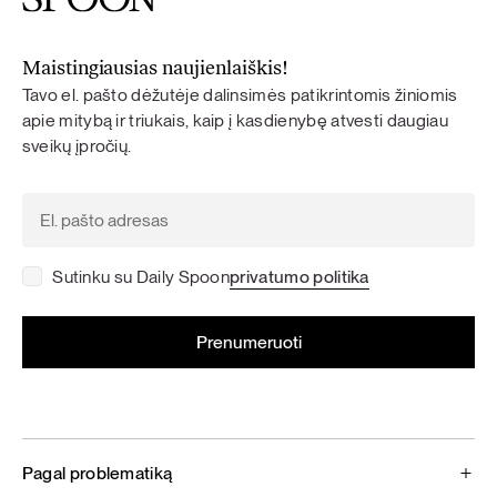
Maistingiausias naujienlaiškis!
Tavo el. pašto dėžutėje dalinsimės patikrintomis žiniomis
apie mitybą ir triukais, kaip į kasdienybę atvesti daugiau
sveikų įpročių.
Sutinku su Daily Spoon
privatumo politika
Pagal problematiką