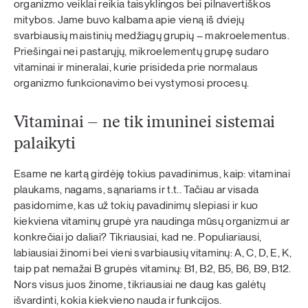
organizmo veiklai reikia taisyklingos bei pilnavertiškos
mitybos. Jame buvo kalbama apie vieną iš dviejų
svarbiausių maistinių medžiagų grupių – makroelementus.
Priešingai nei pastarųjų, mikroelementų grupę sudaro
vitaminai ir mineralai, kurie prisideda prie normalaus
organizmo funkcionavimo bei vystymosi procesų.
Vitaminai – ne tik imuninei sistemai
palaikyti
Esame ne kartą girdėję tokius pavadinimus, kaip: vitaminai
plaukams, nagams, sąnariams ir t.t.. Tačiau ar visada
pasidomime, kas už tokių pavadinimų slepiasi ir kuo
kiekviena vitaminų grupė yra naudinga mūsų organizmui ar
konkrečiai jo daliai? Tikriausiai, kad ne. Populiariausi,
labiausiai žinomi bei vieni svarbiausių vitaminų: A, C, D, E, K,
taip pat nemažai B grupės vitaminų: B1, B2, B5, B6, B9, B12.
Nors visus juos žinome, tikriausiai ne daug kas galėtų
išvardinti, kokia kiekvieno nauda ir funkcijos.