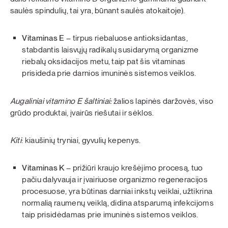
saulės spindulių, tai yra, būnant saulės atokaitoje).
Vitaminas E
– tirpus riebaluose antioksidantas,
stabdantis laisvųjų radikalų susidarymą organizme
riebalų oksidacijos metu, taip pat šis vitaminas
prisideda prie darnios imuninės sistemos veiklos.
Augaliniai vitamino E šaltiniai:
žalios lapinės daržovės, viso
grūdo produktai, įvairūs riešutai ir sėklos.
Kiti
: kiaušinių tryniai, gyvulių kepenys.
Vitaminas K
– prižiūri kraujo krešėjimo procesą, tuo
pačiu dalyvauja ir įvairiuose organizmo regeneracijos
procesuose, yra būtinas darniai inkstų veiklai, užtikrina
normalią raumenų veiklą, didina atsparumą infekcijoms
taip prisidėdamas prie imuninės sistemos veiklos.