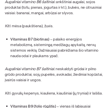
Augaliniai vitamino B6 šaltiniai:
ankštiniai augalai, sojos
produktai (tofu, pienas, jogurtas ir kt.), bulvės, ne citrusiniai
vaisiai: bananai, mangai, arbūzai ar slyvos.
Kiti
: mėsa (paukštiena), žuvis.
Vitaminas B7 (biotinas)
– palaiko energijos
metabolizmą, sistemingą medžiagų apykaitą, nervų
sistemos veiklą. Dažniausiai pabrėžiama šio vitamino
nauda odai ir plaukams ypač.
Augaliniai vitamino B7 šaltiniai:
neskaldyti grūdai ir pilno
grūdo produktai, sojų pupelės, avokadai, žiediniai kopūstai,
įvairūs vaisiai ir uogos.
Kiti
: gyvulių kepenys, kiauliena, kiaušiniai (jų tryniai) ir lašiša.
Vitaminas B9 (folio rūgštis)
– vienas iš labiausiai