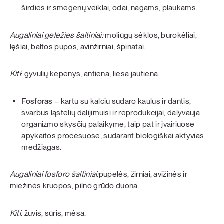
širdies ir smegenų veiklai, odai, nagams, plaukams.
Augaliniai geležies šaltiniai:
moliūgų sėklos, burokėliai,
lęšiai, baltos pupos, avinžirniai, špinatai.
Kiti
: gyvulių kepenys, antiena, liesa jautiena.
Fosforas
– kartu su kalciu sudaro kaulus ir dantis,
svarbus ląstelių dalijimuisi ir reprodukcijai, dalyvauja
organizmo skysčių palaikyme, taip pat ir įvairiuose
apykaitos procesuose, sudarant biologiškai aktyvias
medžiagas.
Augaliniai fosforo šaltiniai:
pupelės, žirniai, avižinės ir
miežinės kruopos, pilno grūdo duona.
Kiti
: žuvis, sūris, mėsa.