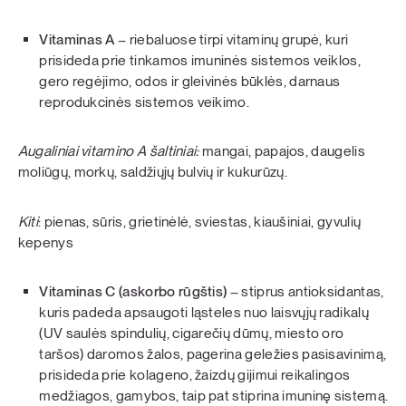
Vitaminas A
– riebaluose tirpi vitaminų grupė, kuri
prisideda prie tinkamos imuninės sistemos veiklos,
gero regėjimo, odos ir gleivinės būklės, darnaus
reprodukcinės sistemos veikimo.
Augaliniai vitamino A šaltiniai:
mangai, papajos, daugelis
moliūgų, morkų, saldžiųjų bulvių ir kukurūzų.
Kiti
: pienas, sūris, grietinėlė, sviestas, kiaušiniai, gyvulių
kepenys
Vitaminas C (askorbo rūgštis)
– stiprus antioksidantas,
kuris padeda apsaugoti ląsteles nuo laisvųjų radikalų
(UV saulės spindulių, cigarečių dūmų, miesto oro
taršos) daromos žalos, pagerina geležies pasisavinimą,
prisideda prie kolageno, žaizdų gijimui reikalingos
medžiagos, gamybos, taip pat stiprina imuninę sistemą.