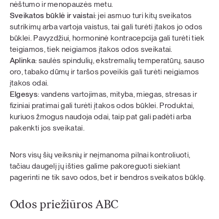
nėštumo ir menopauzės metu.
Sveikatos būklė ir vaistai
: jei asmuo turi kitų sveikatos
sutrikimų arba vartoja vaistus, tai gali turėti įtakos jo odos
būklei. Pavyzdžiui, hormoninė kontracepcija gali turėti tiek
teigiamos, tiek neigiamos įtakos odos sveikatai.
Aplinka
: saulės spindulių, ekstremalių temperatūrų, sauso
oro, tabako dūmų ir taršos poveikis gali turėti neigiamos
įtakos odai.
Elgesys
: vandens vartojimas, mityba, miegas, stresas ir
fiziniai pratimai gali turėti įtakos odos būklei. Produktai,
kuriuos žmogus naudoja odai, taip pat gali padėti arba
pakenkti jos sveikatai.
Nors visų šių veiksnių ir neįmanoma pilnai kontroliuoti,
tačiau daugelį jų išties galime pakoreguoti siekiant
pagerinti ne tik savo odos, bet ir bendros sveikatos būklę.
Odos priežiūros ABC