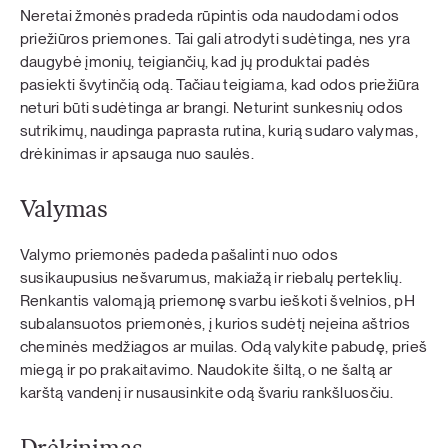
Neretai žmonės pradeda rūpintis oda naudodami odos
priežiūros priemones. Tai gali atrodyti sudėtinga, nes yra
daugybė įmonių, teigiančių, kad jų produktai padės
pasiekti švytinčią odą. Tačiau teigiama, kad odos priežiūra
neturi būti sudėtinga ar brangi. Neturint sunkesnių odos
sutrikimų, naudinga paprasta rutina, kurią sudaro valymas,
drėkinimas ir apsauga nuo saulės.
Valymas
Valymo priemonės padeda pašalinti nuo odos
susikaupusius nešvarumus, makiažą ir riebalų perteklių.
Renkantis valomąją priemonę svarbu ieškoti švelnios, pH
subalansuotos priemonės, į kurios sudėtį neįeina aštrios
cheminės medžiagos ar muilas. Odą valykite pabudę, prieš
miegą ir po prakaitavimo. Naudokite šiltą, o ne šaltą ar
karštą vandenį ir nusausinkite odą švariu rankšluosčiu.