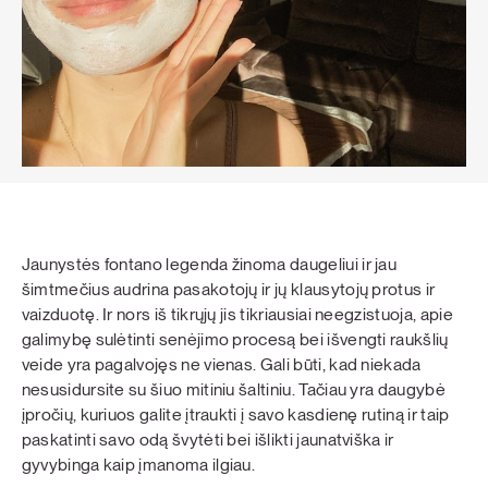
Jaunystės fontano legenda žinoma daugeliui ir jau
šimtmečius audrina pasakotojų ir jų klausytojų protus ir
vaizduotę. Ir nors iš tikrųjų jis tikriausiai neegzistuoja, apie
galimybę sulėtinti senėjimo procesą bei išvengti raukšlių
veide yra pagalvojęs ne vienas. Gali būti, kad niekada
nesusidursite su šiuo mitiniu šaltiniu. Tačiau yra daugybė
įpročių, kuriuos galite įtraukti į savo kasdienę rutiną ir taip
paskatinti savo odą švytėti bei išlikti jaunatviška ir
gyvybinga kaip įmanoma ilgiau.