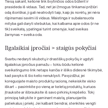
Tiesą sakant, kelionė link švytinčios odos būtent ir
prasideda iš vidaus. Tad, net jei žmogus tinkamai prižiūri
odą išoriškai, ji gali neatrodyti taip, kaip jis norėtų, jei nėra
rūpinamasi savimi iš vidaus. Maistinga ir subalansuota
mityba gali daryti stebuklus, kai kalbama apie odos (ir ne
tik) sveikatą, ypatingai turint omenyje, kad sveikas
žarnynas = sveika oda.
Ilgalaikiai įpročiai > staigūs pokyčiai
Svarbu nedaryti skubotų ir drastiškų pokyčių ir ugdyti
ilgalaikius įpročius pamažu – tokiu būdu kelionė
sveikatingumo link netaps kančia ir išliks didesnė tikimybė,
kad pavyks iš šio kelio nenuklysti. Pavyzdžiui, jei
koreguojate maisto produktų racioną, nekeiskite visko
iškart – pasirinkite po vieną ar keletą produktų, kuriuos
įtrauksite ar išbrauksite iš savo pirkinių krepšelio. Tokį
principą taikykite ir gaminant maistą, planuojantis
patiekalus į priekį. Jei kalbant bendrai, stenkitės vengti