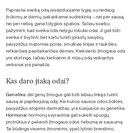
Paprastai sveiką odą įsivaizduojame lygią, su nedaug
įtrūkimų ar dėmių, pakankamai sudrėkintą – nei per sausą,
nei per riebią, gana tolygios spalvos. Tačiau svarbu
pažymėti, kad sveika oda nelygu tobulai odai. Ji gali būti
sveika ir švytinti, bet kartu turėti įprastų savybių,
pavyzdžiui, matomas poras, smulkias linijas ir raukšles,
retkarčiais pasitaikančias dėmes. Kiekvieno žmogaus oda
yra skirtinga, tačiau kiekvieno iš mūsų odą veikiantys
veiksniai yra panašūs.
Kas daro įtaką odai?
Genetika
: dėl genų žmogus gali būti labiau linkęs turėti
sausą ar papilkėjusią odą. Kai kurios sausos odos būklės,
pavyzdžiui, atopinis dermatitas, yra susijusios su genetika.
Hormonai
: hormonų svyravimai gali sukelti spuogų
protrūkius ir pakeisti žmogaus odos riebumą ar sausumą.
Tai būdinga visiems žmonėms, ypač lytinio brendimo,