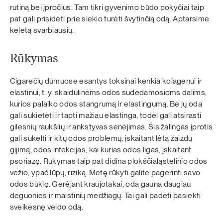
rutiną bei įpročius. Tam tikri gyvenimo būdo pokyčiai taip
pat gali prisidėti prie siekio turėti švytinčią odą. Aptarsime
keletą svarbiausių.
Rūkymas
Cigarečių dūmuose esantys toksinai kenkia kolagenui ir
elastinui, t. y. skaidulinėms odos sudedamosioms dalims,
kurios palaiko odos stangrumą ir elastingumą. Be jų oda
gali sukietėti ir tapti mažiau elastinga, todėl gali atsirasti
gilesnių raukšlių ir ankstyvas senėjimas. Šis žalingas įprotis
gali sukelti ir kitų odos problemų, įskaitant lėtą žaizdų
gijimą, odos infekcijas, kai kurias odos ligas, įskaitant
psoriazę. Rūkymas taip pat didina plokščialąstelinio odos
vėžio, ypač lūpų, riziką. Metę rūkyti galite pagerinti savo
odos būklę. Gerėjant kraujotakai, oda gauna daugiau
deguonies ir maistinių medžiagų. Tai gali padėti pasiekti
sveikesnę veido odą.