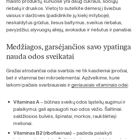
maisto produktų, kuriuose yra daug cukraus, sočiųjų
riebalų ir druskos. Vietoj to sutelkite dėmesį į šviežius
vaisius ir daržoves (padidinkite jų kiekį mityboje),
neskaldytus grūdus, liesus baltymus, sveikus riebalus,
pavyzdžiui, alyvuogių aliejų, avokadus ir riešutus ir panašiai.
Medžiagos, garsėjančios savo ypatinga
nauda odos sveikatai
Gražiai atrodančiai odai svarbūs ne tik kasdieniai įpročiai,
bet ir vitaminai bei mikroelementai. Apžvelkime, kurie
laikomi pačiais svarbiausiais ir
geriausiais vitaminais odai
:
Vitaminas A
– būtinas sveikų odos ląstelių augimui ir
palaikymui; gali apsaugoti nuo odos vėžio. Šaltiniai:
saldžiosios bulvės, špinatai, morkos, raukšlėtieji
melionai.
Vitaminas B2 (riboflavinas)
– padeda palaikyti