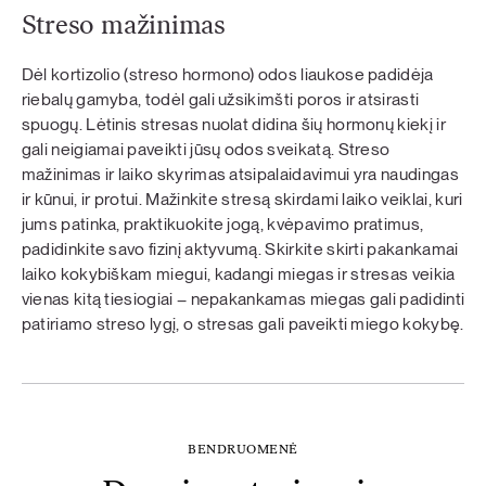
Streso mažinimas
Dėl kortizolio (streso hormono) odos liaukose padidėja
riebalų gamyba, todėl gali užsikimšti poros ir atsirasti
spuogų. Lėtinis stresas nuolat didina šių hormonų kiekį ir
gali neigiamai paveikti jūsų odos sveikatą. Streso
mažinimas ir laiko skyrimas atsipalaidavimui yra naudingas
ir kūnui, ir protui. Mažinkite stresą skirdami laiko veiklai, kuri
jums patinka, praktikuokite jogą, kvėpavimo pratimus,
padidinkite savo fizinį aktyvumą. Skirkite skirti pakankamai
laiko kokybiškam miegui, kadangi miegas ir stresas veikia
vienas kitą tiesiogiai – nepakankamas miegas gali padidinti
patiriamo streso lygį, o stresas gali paveikti miego kokybę.
BENDRUOMENĖ