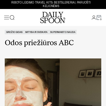
Eiti prie turinio
RIBOTO LEIDIMO TRAVEL KITS: BESTSLERERIAI, PARUOŠTI
KELIONĖMS
0
Paieška
GROŽIO GIDAS
MITYBA IR SVEIKATA
SUPERMAISTO NAUDA
Odos priežiūros ABC