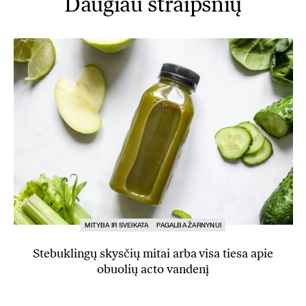
Daugiau straipsnių
MITYBA IR SVEIKATA
PAGALBA ŽARNYNUI
Stebuklingų skysčių mitai arba visa tiesa apie
obuolių acto vandenį