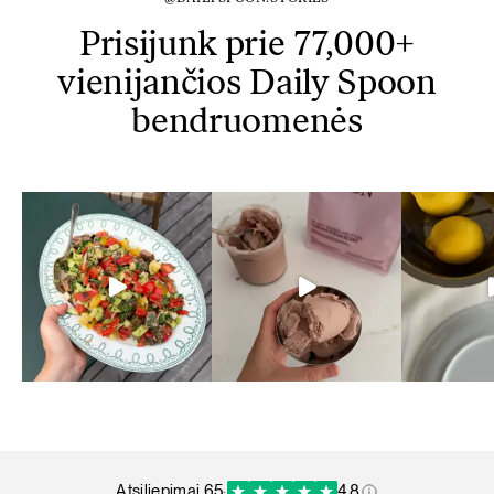
Prisijunk prie 77,000+
vienijančios Daily Spoon
bendruomenės
atsiliepimai 65
·
4.8