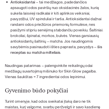
Antioksidantai
– tai medžiagos, padedančios
apsaugoti odos paviršių nuo oksidacinės žalos, kurią
sukelia laisvieji radikalai ir kiti aplinkos veiksniai,
pavyzdžiui, UV spinduliai ir tarša. Antioksidantai dažnai
randami odos priežiūros priemonių formulėse, nes
pasižymi stipriu senėjimą stabdančiu poveikiu. Šaltiniai:
brokoliai, špinatai, morkos, bulvės. Vienas garsiausių
antioksidantų šaltinių – matcha. Jos naudingomis
savybėmis pasinaudoti išties paprasta, pavyzdys –
šis
receptas su matcha milteliais
.
Naudingas patarimas – palengvinkite reikalingų odai
medžiagų suvartojimą mišinuko for Skin Glow pagalba.
Vienas šaukštas = 7 ingredientai odos lepinimui.
Gyvenimo būdo pokyčiai
Turint omenyje, kad odos sveikatai įtaką daro ne tik
maistas, kurį valgome, svarbu peržvelgti ir savo kasdienę