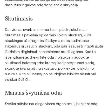
drabužius ir galvos odą dengiančią skrybėlę.
Skutimasis
Dar vienas svarbus momentas – plaukų skutimas.
Skutimasis paveikia epidermio lipidinį sluoksnį, kuris
atsakingas už drėgmės išlaikymą odos audiniuose.
Pažeidus šį viršutinį sluoksnį, oda gali išsausėti ir tapti jautri
išoriniam dirginimui ir cheminėms medžiagoms. Kad to
išvengtumėte, drėkinkite odą ir plaukus, naudokite
skutimosi balzamą arba kremą, kad pateptumėte odą,
skuskite švariu, aštriu skustuvu, po kiekvieno skutimo
nuskalaukite skustuvą, po naudojimo leiskite skustuvui
visiškai išdžiūti.
Maistas švytinčiai odai
Sveika mityba naudinga visam organizmui, įskaitant odą.