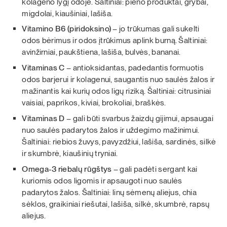
kolageno lygį odoje. Šaltiniai: pieno produktai, grybai,
migdolai, kiaušiniai, lašiša.
Vitamino B6 (piridoksino)
– jo trūkumas gali sukelti
odos bėrimus ir odos įtrūkimus aplink burną. Šaltiniai:
avinžirniai, paukštiena, lašiša, bulvės, bananai.
Vitaminas C
– antioksidantas, padedantis formuotis
odos barjerui ir kolagenui, saugantis nuo saulės žalos ir
mažinantis kai kurių odos ligų riziką. Šaltiniai: citrusiniai
vaisiai, paprikos, kiviai, brokoliai, braškės.
Vitaminas D
– gali būti svarbus žaizdų gijimui, apsaugai
nuo saulės padarytos žalos ir uždegimo mažinimui.
Šaltiniai: riebios žuvys, pavyzdžiui, lašiša, sardinės, silkė
ir skumbrė, kiaušinių tryniai.
Omega-3 riebalų rūgštys
– gali padėti sergant kai
kuriomis odos ligomis ir apsaugoti nuo saulės
padarytos žalos. Šaltiniai: linų sėmenų aliejus, chia
sėklos, graikiniai riešutai, lašiša, silkė, skumbrė, rapsų
aliejus.