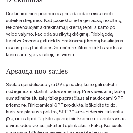
Drėkinimas
Drėkinamosios priemonės padeda odai neišsausėti,
suteikia drėgmės. Kad pasiektumėte geriausių rezultatų,
rekomenduojama drėkinamąjį kremą tepti iš karto po
veido valymo, kad oda sulaikytų drėgmę. Riebią odą
turintys žmonės gali rinktis drėkinamąjį kremą be aliejaus,
o sausą odą turintiems žmonėms siūloma rinktis sunkesnį,
kurio sudėtyje yra aliejų ar sviestų.
Apsauga nuo saulės
Saulės spinduliuose yra UV spindulių, kurie gali sukelti
nudegimus ir skatinti odos senėjimą. Prieš išeidami į lauką
sumažinsite šių žalų riziką paprasčiausiai naudodami SPF
priemonę. Rinkdamiesi SPF produktą, ieškokite tokio,
kuris yra plataus spektro, SPF 30 arba didesnis, tinkantis
jūsų odos tipui. Tepkite apsauginiu kremu nuo saulės visas
atviras odos vietas, įskaitant aplink akis ir kaklą. Kai saulė
stipriausia, būkite pavėsyje arba dėvėkite lengvus