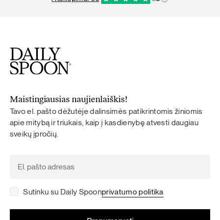
Maistingiausias naujienlaiškis!
Tavo el. pašto dėžutėje dalinsimės patikrintomis žiniomis
apie mitybą ir triukais, kaip į kasdienybę atvesti daugiau
sveikų įpročių.
Sutinku su Daily Spoon
privatumo politika