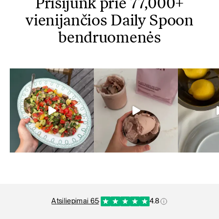
Prisijunk prie 77,000+
vienijančios Daily Spoon
bendruomenės
atsiliepimai 65
·
4.8