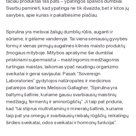
tačiau produktas tas pats – ypatingos spalvos dumbliai.
Svarbu paminėti, kad ypatinga ne tik išvaizda, bet ir kitos jų
savybės, apie kurias ir pakalbėsime plačiau.
Spirulina yra melsvai žaliųjų dumblių rūšis, auganti ir
sūriame, ir gėlame vandenyje. Tai viena seniausių gyvybės
formų ir vienas pirmųjų augalinės kilmės maisto produktų
žmogaus mityboje. Mitybos aprašyme šie dumbliai
priskiriami supermaistui – maistingomis medžiagomis
turtingas maistas, laikomas ypač naudingu organizmo
sveikatai ir gerai savijautai. Pasak “Sovereign
Laboratories” gydytojos natūropatės ir medicinos
patarėjos daktarės Melissos Gallagher, “Spirulina yra
baltymų šaltinis, kuriame gausu svarbiausių maistinių
medžiagų, fermentų ir aminorūgščių”. Ji taip pat priduria,
kad “tai stiprus multivitaminų ir mineralų šaltinis, kuriame
taip pat yra omegų ir svarbiausių riebalų rūgščių, reikalingų
širdies sveikatai, odos sveikatai ir hormonų funkcijai”.