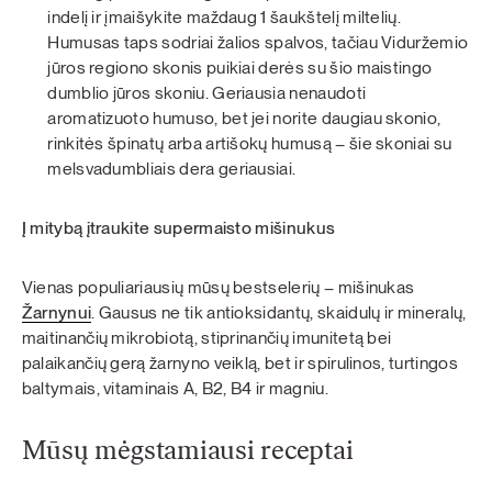
indelį ir įmaišykite maždaug 1 šaukštelį miltelių.
Humusas taps sodriai žalios spalvos, tačiau Viduržemio
jūros regiono skonis puikiai derės su šio maistingo
dumblio jūros skoniu. Geriausia nenaudoti
aromatizuoto humuso, bet jei norite daugiau skonio,
rinkitės špinatų arba artišokų humusą – šie skoniai su
melsvadumbliais dera geriausiai.
Į mitybą įtraukite supermaisto mišinukus
Vienas populiariausių mūsų bestselerių – mišinukas
Žarnynui
. Gausus ne tik antioksidantų, skaidulų ir mineralų,
maitinančių mikrobiotą, stiprinančių imunitetą bei
palaikančių gerą žarnyno veiklą, bet ir spirulinos, turtingos
baltymais, vitaminais A, B2, B4 ir magniu.
Mūsų mėgstamiausi receptai