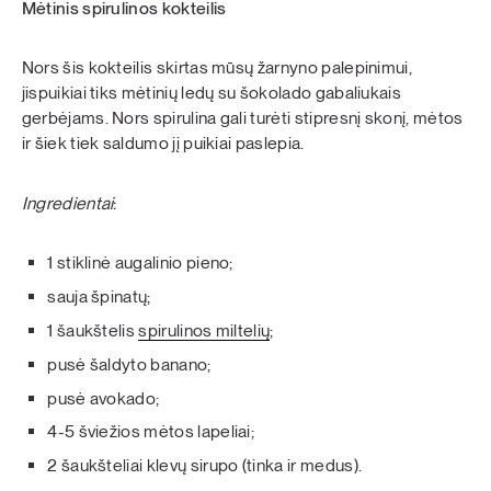
Mėtinis spirulinos kokteilis
Nors šis kokteilis skirtas mūsų žarnyno palepinimui,
jispuikiai tiks mėtinių ledų su šokolado gabaliukais
gerbėjams. Nors spirulina gali turėti stipresnį skonį, mėtos
ir šiek tiek saldumo jį puikiai paslepia.
Ingredientai
:
1 stiklinė augalinio pieno;
sauja špinatų;
1 šaukštelis
spirulinos miltelių
;
pusė šaldyto banano;
pusė avokado;
4-5 šviežios mėtos lapeliai;
2 šaukšteliai klevų sirupo (tinka ir medus).