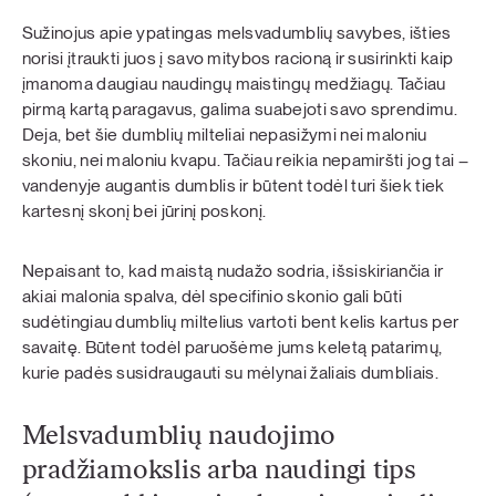
Sužinojus apie ypatingas melsvadumblių savybes, išties
norisi įtraukti juos į savo mitybos racioną ir susirinkti kaip
įmanoma daugiau naudingų maistingų medžiagų. Tačiau
pirmą kartą paragavus, galima suabejoti savo sprendimu.
Deja, bet šie dumblių milteliai nepasižymi nei maloniu
skoniu, nei maloniu kvapu. Tačiau reikia nepamiršti jog tai –
vandenyje augantis dumblis ir būtent todėl turi šiek tiek
kartesnį skonį bei jūrinį poskonį.
Nepaisant to, kad maistą nudažo sodria, išsiskiriančia ir
akiai malonia spalva, dėl specifinio skonio gali būti
sudėtingiau dumblių miltelius vartoti bent kelis kartus per
savaitę. Būtent todėl paruošėme jums keletą patarimų,
kurie padės susidraugauti su mėlynai žaliais dumbliais.
Melsvadumblių naudojimo
pradžiamokslis arba naudingi tips