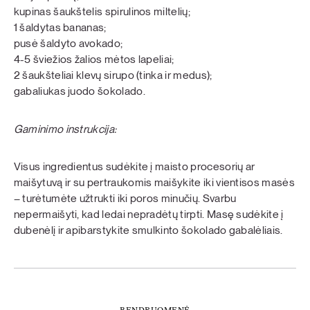
kupinas šaukštelis spirulinos miltelių;
1 šaldytas bananas;
pusė šaldyto avokado;
4-5 šviežios žalios mėtos lapeliai;
2 šaukšteliai klevų sirupo (tinka ir medus);
gabaliukas juodo šokolado.
Gaminimo instrukcija:
Visus ingredientus sudėkite į maisto procesorių ar
maišytuvą ir su pertraukomis maišykite iki vientisos masės
– turėtumėte užtrukti iki poros minučių. Svarbu
nepermaišyti, kad ledai nepradėtų tirpti. Masę sudėkite į
dubenėlį ir apibarstykite smulkinto šokolado gabalėliais.