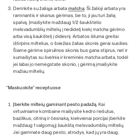
Derinkite su žaliąja arbata
matcha
. Ši žalioji arbata yra
raminantis ir skanus gėrimas, be to, ji jau turi žalią
spalvą. Įmaišykite maždaug 1/2 šaukštelio
melsvadumblių miltelių į nedidelį kiekį matcha gėrimo
arba visą šaukštelį į didesnį. Arbatos šiluma greitai
ištirpins miltelius, o šviežias žalias skonis gerai susilies.
Šiame gėrime spirulinos skonis bus gana stiprus, net ir
sumaišytas su švelnia ir kreminės matcha arbata, todėl
jei labai jo nemėgstate skonio, į gėrimą įmaišykite
mažiau miltelių.
“Maskuokite” receptuose
Įberkite milteių gaminant pesto padažą.
Kai
virtuviniame kombaine maišysite kedro riešutus,
bazilikus, citriną ir česnaką, kiekvienai porcijai įberkite
maždaug 1 valgomąjį šaukštą melsvadumblių miltelių.
Jei gaminate daug pesto, atrodys, kad jų yra daug,