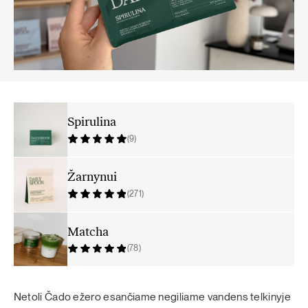
Spirulina
(9)
Žarnynui
(271)
Matcha
(78)
Netoli Čado ežero esančiame negiliame vandens telkinyje