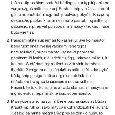
tačiau stiprus šiam padažui būdingų skonių pliūpsnis be
vargo užgoš miltelių skonį. Pesto ir taip yra žalias, todėl
galite nepastebėti neįprastų spalvos pokyčių. Kas porą
sekundžių patikrinkite, ar nesimato pastebimų miltelių
gabalėlių, ir prieš vėl pulsuodami išmaišykite, kad masė
būtų vientisa.
Pasigaminkite supermaisto kąsnelių
. Sveiko maisto
bendruomenės meiliai vadinami “energijos
kamuoliukais”, supermaisto kąsneliai paprastai
gaminami iš įvairių rūšių riešutų, figų, kakavos miltelių ir
kokosų. Sudėdami ingredientus virtuviniu kombainu,
įberkite 2 valgomuosius šaukštus miltelių. Yra daugybė
būdų, kaip pasigaminti energinius rutuliukus: su
riešutais ir be jų, su kiaušiniais ir net su sultimis.
Pasirinkite tokį, kuris jums atrodo skanus, ir maišydami
ingredientus nepamirškite ššio supermaisto.
Maišykite su humusu.
Tai bene paprasčiausias būdas
įtraukti spiruliną į savo mitybą ir užkandžiauti keliaujant.
Tiesiog paimkite mėgstamo prekės ženklo humuso