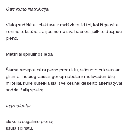
Gaminimo instrukcija:
Viską sudėkite į plaktuvą ir maišykite iki tol, kol išgausite
norimą tekstūrą. Jei jos norite švelnesnės, įpilkite daugiau
pieno.
Mėtiniai spirulinos ledai
Šiame recepte nėra pieno produktų, rafinuoto cukraus ar
glitimo. Tiesiog vaisiai, gerieji riebalai ir melsvadumblių
milteliai, kurie suteikia šiai sveikesnei deserto alternatyvai
sodriai žalią spalvą.
Ingredientai
:
šlakelis augalinio pieno;
sauja špinatų;