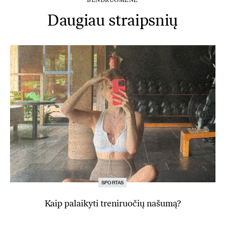
BENDRUOMENĖ
Daugiau straipsnių
SPORTAS
Kaip palaikyti treniruočių našumą?