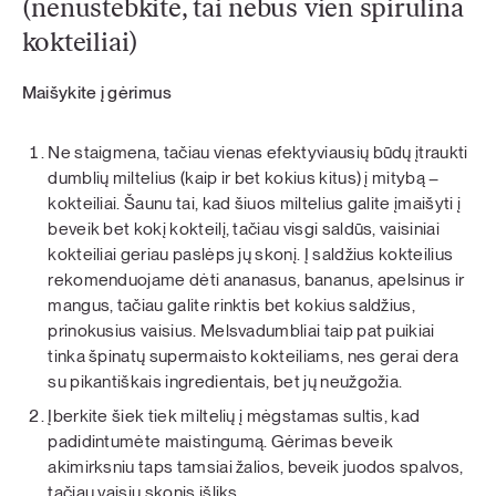
(nenustebkite, tai nebus vien spirulina
kokteiliai)
Maišykite į gėrimus
Ne staigmena, tačiau vienas efektyviausių būdų įtraukti
dumblių miltelius (kaip ir bet kokius kitus) į mitybą –
kokteiliai. Šaunu tai, kad šiuos miltelius galite įmaišyti į
beveik bet kokį kokteilį, tačiau visgi saldūs, vaisiniai
kokteiliai geriau paslėps jų skonį. Į saldžius kokteilius
rekomenduojame dėti ananasus, bananus, apelsinus ir
mangus, tačiau galite rinktis bet kokius saldžius,
prinokusius vaisius. Melsvadumbliai taip pat puikiai
tinka špinatų supermaisto kokteiliams, nes gerai dera
su pikantiškais ingredientais, bet jų neužgožia.
Įberkite šiek tiek miltelių į mėgstamas sultis, kad
padidintumėte maistingumą. Gėrimas beveik
akimirksniu taps tamsiai žalios, beveik juodos spalvos,
tačiau vaisių skonis išliks.