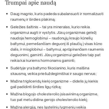
Trumpai apie naudą
Daug magnio, kuris padeda subalansuoti ir normalizuoti
raumenų ir širdies plakimą;
Geležies šaltinis – tai yra mineralas, kurio reikia
organizmui augti ir vystytis. Jūsų organizmas geležį
naudoja hemoglobinui – raudonųjų kraujo kūnelių
baltymui, pernešančiam deguonį iš plaučių į visas kūno
dalis, ir mioglobinui – baltymui, aprūpinančiam raumenis
deguonimi, gaminti. Jūsų organizmui geležies taip pat
reikia kai kuriems hormonams gaminti;
Sudėtyje yra baltymo fikocianino, kuris malšina
skausmą, veikia priešuždegimiškai ir saugo nervus;
Mažina trigliceridų kiekį organizme – didelis jų kiekis
gali padidinti širdies ligų riziką;
Mažina blogojo cholesterolio įsisavinimą organizme,
tuo pat metu didina gerojo cholesterolio kiekį;
Mažina alergiją, nes ląsteliniu lygmeniu veikia