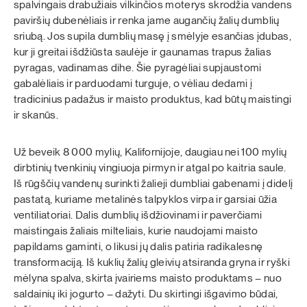
spalvingais drabužiais vilkinčios moterys skrodžia vandens
paviršių dubenėliais ir renka jame augančių žalių dumblių
sriubą. Jos supila dumblių masę į smėlyje esančias įdubas,
kur ji greitai išdžiūsta saulėje ir gaunamas trapus žalias
pyragas, vadinamas dihe. Šie pyragėliai supjaustomi
gabalėliais ir parduodami turguje, o vėliau dedami į
tradicinius padažus ir maisto produktus, kad būtų maistingi
ir skanūs.
Už beveik 8 000 mylių, Kalifornijoje, daugiau nei 100 mylių
dirbtinių tvenkinių vingiuoja pirmyn ir atgal po kaitria saule.
Iš rūgščių vandenų surinkti žalieji dumbliai gabenami į didelį
pastatą, kuriame metalinės talpyklos virpa ir garsiai ūžia
ventiliatoriai. Dalis dumblių išdžiovinami ir paverčiami
maistingais žaliais milteliais, kurie naudojami maisto
papildams gaminti, o likusi jų dalis patiria radikalesnę
transformaciją. Iš kuklių žalių gleivių atsiranda gryna ir ryški
mėlyna spalva, skirta įvairiems maisto produktams – nuo
saldainių iki jogurto – dažyti. Du skirtingi išgavimo būdai,