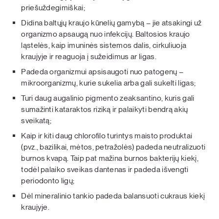
priešuždegimiškai;
Didina baltųjų kraujo kūnelių gamybą – jie atsakingi už
organizmo apsaugą nuo infekcijų. Baltosios kraujo
ląstelės, kaip imuninės sistemos dalis, cirkuliuoja
kraujyje ir reaguoja į sužeidimus ar ligas.
Padeda organizmui apsisaugoti nuo patogenų –
mikroorganizmų, kurie sukelia arba gali sukelti ligas;
Turi daug augalinio pigmento zeaksantino, kuris gali
sumažinti kataraktos riziką ir palaikyti bendrą akių
sveikatą;
Kaip ir kiti daug chlorofilo turintys maisto produktai
(pvz., bazilikai, mėtos, petražolės) padeda neutralizuoti
burnos kvapą. Taip pat mažina burnos bakterijų kiekį,
todėl palaiko sveikas dantenas ir padeda išvengti
periodonto ligų;
Dėl mineralinio tankio padeda balansuoti cukraus kiekį
kraujyje.