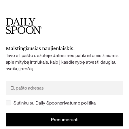
Maistingiausias naujienlaiškis!
Tavo el. pašto dėžutėje dalinsimės patikrintomis žiniomis
apie mitybą ir triukais, kaip į kasdienybę atvesti daugiau
sveikų įpročių.
Sutinku su Daily Spoon
privatumo politika