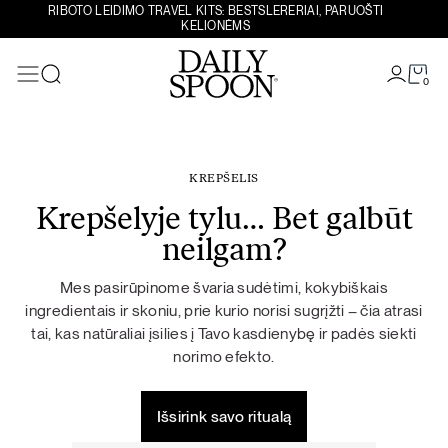
RIBOTO LEIDIMO TRAVEL KITS: BESTSLERERIAI, PARUOŠTI
KELIONĖMS
0
Paieška
KREPŠELIS
Eiti prie turinio
Krepšelyje tylu… Bet galbūt
neilgam?
Mes pasirūpinome švaria sudėtimi, kokybiškais
ingredientais ir skoniu, prie kurio norisi sugrįžti – čia atrasi
tai, kas natūraliai įsilies į Tavo kasdienybę ir padės siekti
norimo efekto.
Išsirink savo ritualą