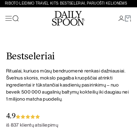
RIBOTO LEIDIMO TRAVEL KITS: BESTSELERIAI, PARUOŠTI KELIONĖMS
1
Paieška
Eiti prie turinio
Bestseleriai
Ritualai, kuriuos mūsų bendruomenė renkasi dažniausiai.
Švelnus skonis, mokslo pagalba kruopščiai atrinkti
ingredientai ir tūkstančiai kasdienių pasirinkimų – nuo
beveik 500 000 augalinių baltymų kokteilių iki daugiau nei
1 milijono matcha puodelių.
4.9
iš 837 klientų atsiliepimų