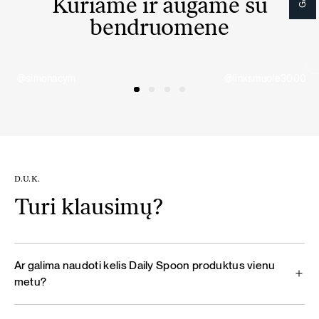
Kuriame ir augame su
bendruomene
@simonacym
@linksmuole3000
D.U.K.
Turi klausimų?
Ar galima naudoti kelis Daily Spoon produktus vienu
metu?