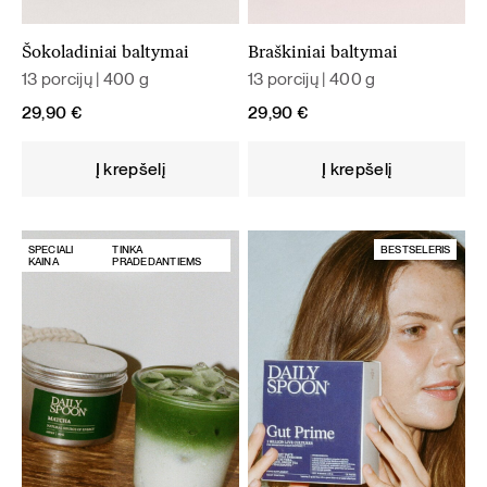
Šokoladiniai baltymai
Braškiniai baltymai
13 porcijų | 400 g
13 porcijų | 400 g
29,90
€
29,90
€
Į krepšelį
Į krepšelį
SPECIALI
TINKA
BESTSELERIS
KAINA
PRADEDANTIEMS