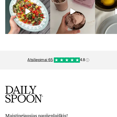
atsiliepimai 65
·
4.8
Maistingiausias naujienlaiškis!