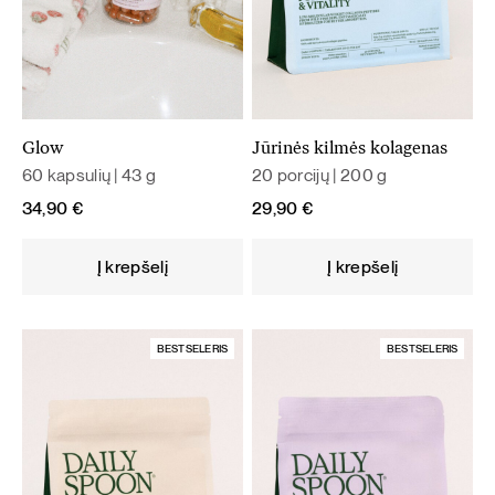
Glow
Jūrinės kilmės kolagenas
60 kapsulių | 43 g
20 porcijų | 200 g
34,90
€
29,90
€
Į krepšelį
Į krepšelį
BESTSELERIS
BESTSELERIS