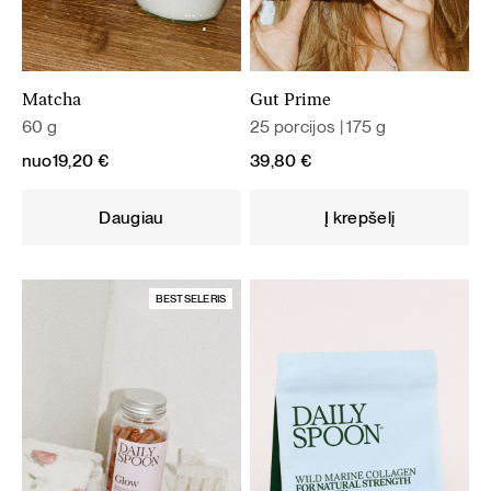
Matcha
Gut Prime
60 g
25 porcijos | 175 g
nuo
19,20
€
39,80
€
Daugiau
Į krepšelį
BESTSELERIS