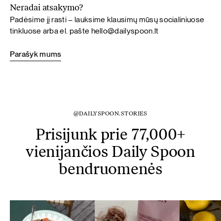
Neradai atsakymo?
Padėsime jį rasti – lauksime klausimų mūsų socialiniuose
tinkluose arba el. pašte
hello@dailyspoon.lt
Parašyk mums
@DAILYSPOON.STORIES
Prisijunk prie 77,000+
vienijančios Daily Spoon
bendruomenės