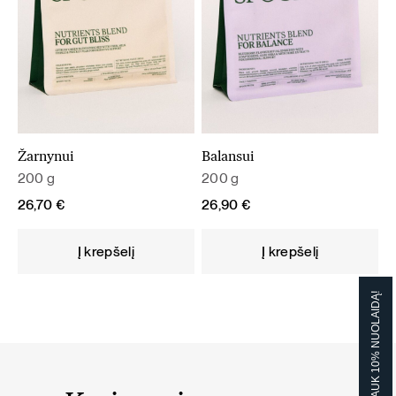
Žarnynui
Balansui
200 g
200 g
26,70
€
26,90
€
Į krepšelį
Į krepšelį
GAUK 10% NUOLAIDĄ!