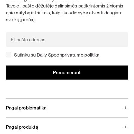
Tavo el. pašto dėžutėje dalinsimės patikrintomis žiniomis
apie mitybą ir triukais, kaip į kasdienybę atvesti daugiau
sveikų įpročių.
Sutinku su Daily Spoon
privatumo politika
Pagal problematiką
Pagal produktą