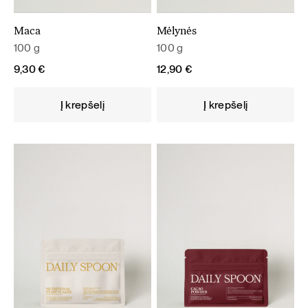
Maca
Mėlynės
100 g
100 g
9,30
€
12,90
€
Į krepšelį
Į krepšelį