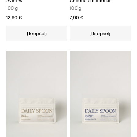
Avietės
Ceilono cinamonas
100 g
100 g
12,90
€
7,90
€
Į krepšelį
Į krepšelį