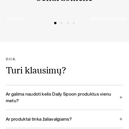
@ausreee
@dovydasvaisovas
D.U.K.
Turi klausimų?
Ar galima naudoti kelis Daily Spoon produktus vienu
metu?
Ar produktai tinka žaliavalgiams?