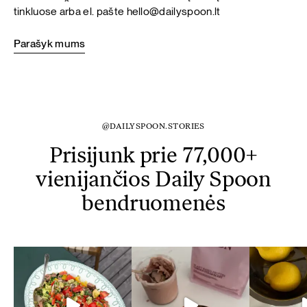
tinkluose arba el. pašte
hello@dailyspoon.lt
Parašyk mums
@DAILYSPOON.STORIES
Prisijunk prie 77,000+
vienijančios Daily Spoon
bendruomenės