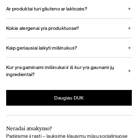
Ar produktai turi gliuteno ar laktozės?
Kokie alergenai yra produktuose?
Kaip geriausiai laikyti mišinukus?
Kur yra gaminami mišinukai ir iš kur yra gaunami jų
ingredientai?
Daugiau DUK
Neradai atsakymo?
Padėsime jį rasti – lauksime klausimų mūsų socialiniuose