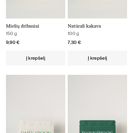
Mielių dribsniai
Natūrali kakava
150 g
100 g
9,90
€
7,30
€
Į krepšelį
Į krepšelį