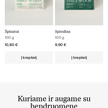
Špinatai
Spirulina
100 g
100 g
10,80
€
9,90
€
Į krepšelį
Į krepšelį
Kuriame ir augame su
bendruomene