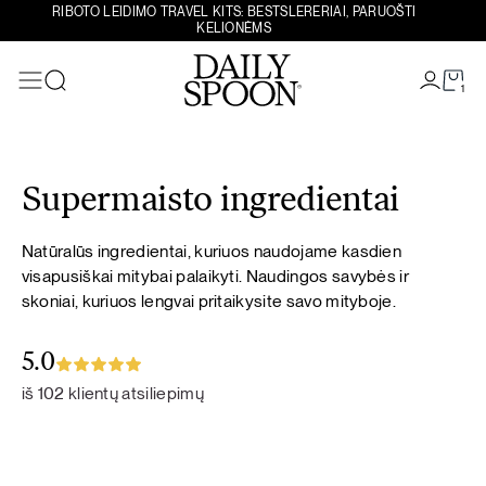
RIBOTO LEIDIMO TRAVEL KITS: BESTSLERERIAI, PARUOŠTI
KELIONĖMS
1
Paieška
Eiti prie turinio
Supermaisto ingredientai
Natūralūs ingredientai, kuriuos naudojame kasdien
visapusiškai mitybai palaikyti. Naudingos savybės ir
skoniai, kuriuos lengvai pritaikysite savo mityboje.
5.0
iš 102 klientų atsiliepimų