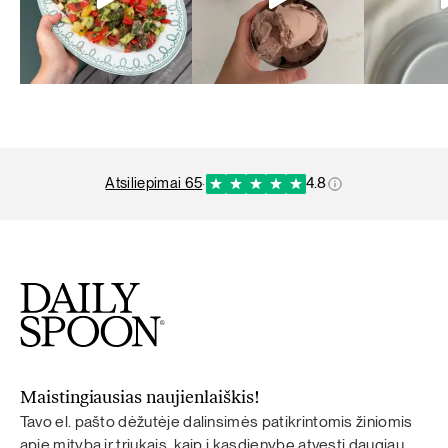
atsiliepimai 65
·
4.8
Maistingiausias naujienlaiškis!
Tavo el. pašto dėžutėje dalinsimės patikrintomis žiniomis
apie mitybą ir triukais, kaip į kasdienybę atvesti daugiau