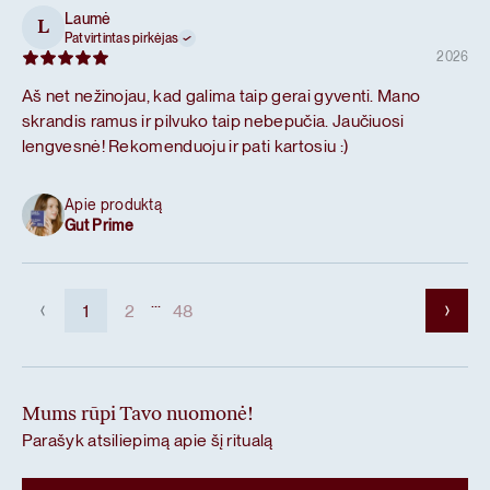
Laumė
L
Patvirtintas pirkėjas
2026
Aš net nežinojau, kad galima taip gerai gyventi. Mano
skrandis ramus ir pilvuko taip nebepučia. Jaučiuosi
lengvesnė! Rekomenduoju ir pati kartosiu :)
Apie produktą
Gut Prime
...
1
2
48
Mums rūpi Tavo nuomonė!
Parašyk atsiliepimą apie šį ritualą