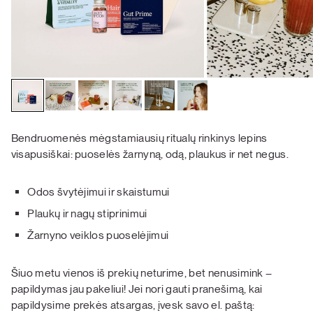
Bendruomenės mėgstamiausių ritualų rinkinys lepins
visapusiškai: puoselės žarnyną, odą, plaukus ir net negus.
Odos švytėjimui ir skaistumui
Plaukų ir nagų stiprinimui
Žarnyno veiklos puoselėjimui
Šiuo metu vienos iš prekių neturime, bet nenusimink –
papildymas jau pakeliui! Jei nori gauti pranešimą, kai
papildysime prekės atsargas, įvesk savo el. paštą: