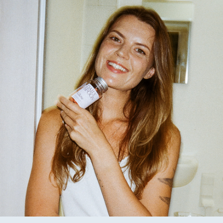
Metilsulfonilmetanas, paprastųjų granatmedžių vaisių
ekstraktas, kapsulės apvalkalas
hidroksipropilmetilceliuliozė, paprastojo bambuko lapų ir
ūglių ekstraktas (kuriame yra silicio), acerola uogų
ekstraktas, tikrojo vynmedžio vynuogių sėklų ekstraktas, L-
selenometioninas, pantoteno rūgštis, cinko citratas,
astaksantinas iš gėlavandenių mikrodumblių, retinilo
acetatas.
* Maisto papildas. Jei vartojate vaistus, prieš naudojimą
pasitarkite su gydytoju. Nevartoti jaunesniems nei 18 metų
vaikams, besilaukiančioms ir žindančioms moterims. Maisto
papildas nėra maisto pakaitalas. Svarbi įvairi ir subalansuota
mityba bei sveikas gyvenimo būdas. Neviršykite nustatytos
rekomenduojamos dozės.