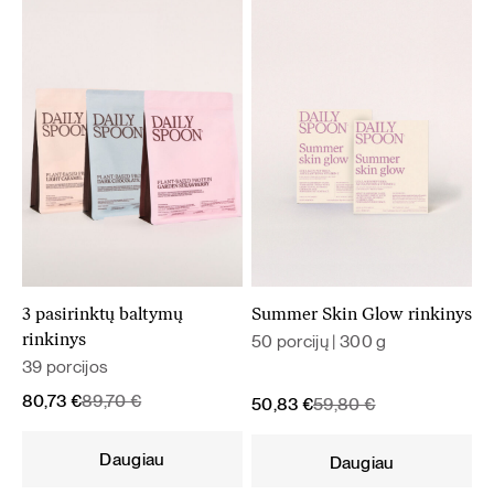
3 pasirinktų baltymų
Summer Skin Glow rinkinys
50 porcijų | 300 g
rinkinys
39 porcijos
Original
Current
80,73
€
89,70
€
Original
Current
50,83
€
59,80
€
price
price
price
price
was:
is:
was:
is:
Daugiau
Daugiau
89,70 €.
80,73 €.
59,80 €.
50,83 €.