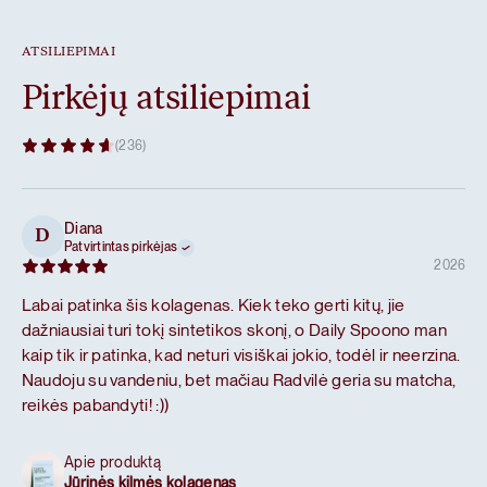
ATSILIEPIMAI
Laukinis jūrinis kolagenas
Pirkėjų atsiliepimai
(236)
100% laukinių žuvų hidrolizuoti kolageno peptidai.
Diana
D
Patvirtintas pirkėjas
2026
Labai patinka šis kolagenas. Kiek teko gerti kitų, jie
dažniausiai turi tokį sintetikos skonį, o Daily Spoono man
kaip tik ir patinka, kad neturi visiškai jokio, todėl ir neerzina.
Naudoju su vandeniu, bet mačiau Radvilė geria su matcha,
reikės pabandyti! :))
Apie produktą
Jūrinės kilmės kolagenas