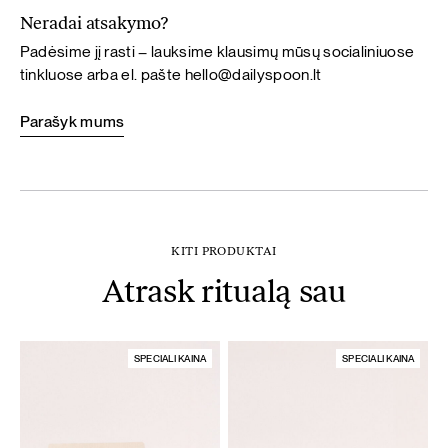
Neradai atsakymo?
Padėsime jį rasti – lauksime klausimų mūsų socialiniuose
tinkluose arba el. pašte
hello@dailyspoon.lt
Parašyk mums
KITI PRODUKTAI
Atrask ritualą sau
SPECIALI KAINA
SPECIALI KAINA