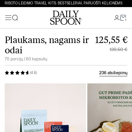
RIBOTO LEIDIMO TRAVEL KITS: BESTSELERIAI, PARUOŠTI KELIONĖMS
1
Paieška
Eiti prie turinio
Original 
Plaukams, nagams ir
125,55
€
Current p
odai
139,50
€
70 porcijų | 60 kapsulių
236 atsiliepimų
(4.6)