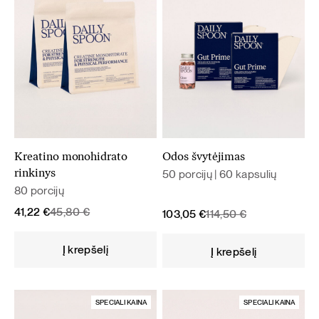
Kreatino monohidrato
Odos švytėjimas
50 porcijų | 60 kapsulių
rinkinys
80 porcijų
Original
Current
41,22
€
45,80
€
Original
Current
103,05
€
114,50
€
price
price
price
price
was:
is:
was:
is:
Į krepšelį
Į krepšelį
45,80 €.
41,22 €.
114,50 €.
103,05 €.
SPECIALI KAINA
SPECIALI KAINA