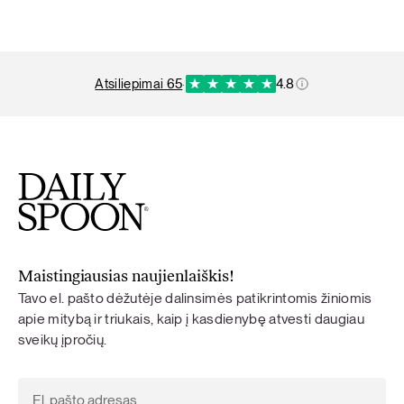
atsiliepimai 65
·
4.8
Maistingiausias naujienlaiškis!
Tavo el. pašto dėžutėje dalinsimės patikrintomis žiniomis
apie mitybą ir triukais, kaip į kasdienybę atvesti daugiau
sveikų įpročių.