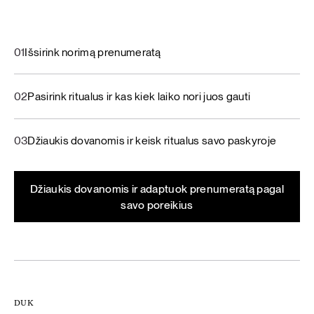
01
Išsirink norimą prenumeratą
02
Pasirink ritualus ir kas kiek laiko nori juos gauti
03
Džiaukis dovanomis ir keisk ritualus savo paskyroje
Džiaukis dovanomis ir adaptuok prenumeratą pagal
savo poreikius
DUK