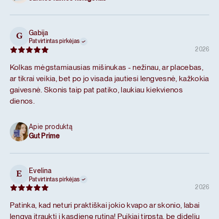
Gabija
G
Patvirtintas pirkėjas
2026
Kolkas mėgstamiausias mišinukas - nežinau, ar placebas,
ar tikrai veikia, bet po jo visada jautiesi lengvesnė, kažkokia
gaivesnė. Skonis taip pat patiko, laukiau kiekvienos
dienos.
Apie produktą
Gut Prime
Evelina
E
Patvirtintas pirkėjas
2026
Patinka, kad neturi praktiškai jokio kvapo ar skonio, labai
lengva įtraukti į kasdienę rutiną! Puikiai tirpsta, be didelių