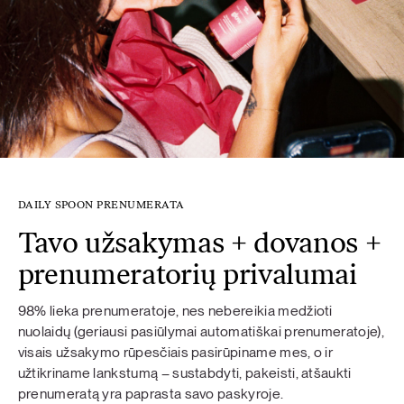
DAILY SPOON PRENUMERATA
Tavo užsakymas + dovanos +
prenumeratorių privalumai
98% lieka prenumeratoje, nes nebereikia medžioti
nuolaidų (geriausi pasiūlymai automatiškai prenumeratoje),
visais užsakymo rūpesčiais pasirūpiname mes, o ir
užtikriname lankstumą – sustabdyti, pakeisti, atšaukti
prenumeratą yra paprasta savo paskyroje.