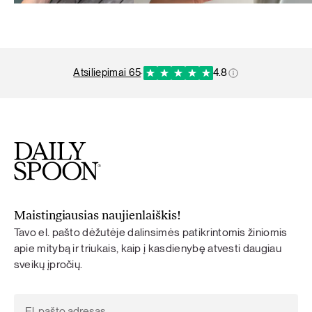
atsiliepimai 65
·
4.8
Maistingiausias naujienlaiškis!
Tavo el. pašto dėžutėje dalinsimės patikrintomis žiniomis
apie mitybą ir triukais, kaip į kasdienybę atvesti daugiau
sveikų įpročių.