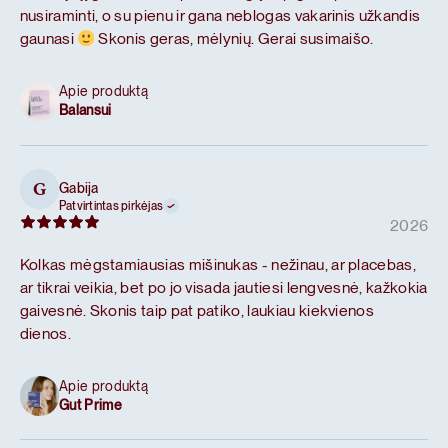
nusiraminti, o su pienu ir gana neblogas vakarinis užkandis
gaunasi
Skonis geras, mėlynių. Gerai susimaišo.
Apie produktą
Balansui
Gabija
G
Patvirtintas pirkėjas
2026
Kolkas mėgstamiausias mišinukas - nežinau, ar placebas,
ar tikrai veikia, bet po jo visada jautiesi lengvesnė, kažkokia
gaivesnė. Skonis taip pat patiko, laukiau kiekvienos
dienos.
Apie produktą
Gut Prime