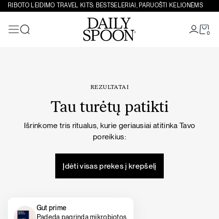
Eiti prie turinio
RIBOTO LEIDIMO TRAVEL KITS: BESTSELERIAI, PARUOŠTI KELIONĖMS
0
Paieška
REZULTATAI
Tau turėtų patikti
Išrinkome tris ritualus, kurie geriausiai atitinka Tavo
poreikius:
Įdėti visas prekes į krepšelį
Gut prime
Padeda pagrindą mikrobiotos