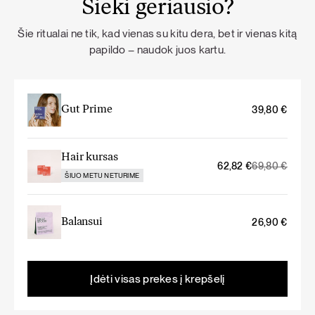
Sieki geriausio?
Šie ritualai ne tik, kad vienas su kitu dera, bet ir vienas kitą
papildo – naudok juos kartu.
Gut Prime
39,80
€
Hair kursas
Original
Current
62,82
€
69,80
€
ŠIUO METU NETURIME
price
price
was:
is:
69,80 €.
62,82 €.
Balansui
26,90
€
Įdėti visas prekes į krepšelį