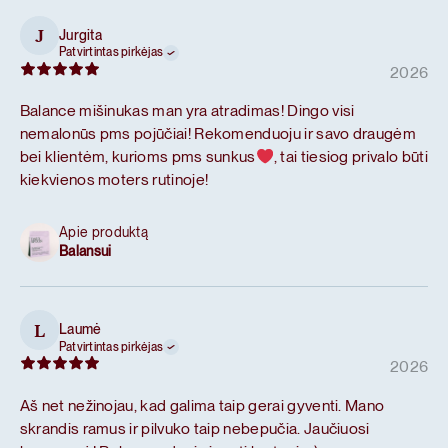
Jurgita
J
Patvirtintas pirkėjas
2026
Balance mišinukas man yra atradimas! Dingo visi
nemalonūs pms pojūčiai! Rekomenduoju ir savo draugėm
bei klientėm, kurioms pms sunkus
, tai tiesiog privalo būti
kiekvienos moters rutinoje!
Apie produktą
Balansui
Laumė
L
Patvirtintas pirkėjas
2026
Aš net nežinojau, kad galima taip gerai gyventi. Mano
skrandis ramus ir pilvuko taip nebepučia. Jaučiuosi