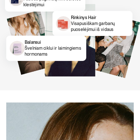
klestėjimui
Rinkinys Hair
Visapusiškam garbanų
puoselėjimui iš vidaus
Balansui
Švelniam ciklui ir laimingiems
hormonams