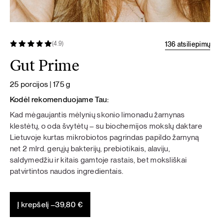
136 atsiliepimų
(4.9)
Gut Prime
25 porcijos | 175 g
Kodėl rekomenduojame Tau:
Kad mėgaujantis mėlynių skonio limonadu žarnynas
klestėtų, o oda švytėtų – su biochemijos mokslų daktare
Lietuvoje kurtas mikrobiotos pagrindas papildo žarnyną
net 2 mlrd. gerųjų bakterijų, prebiotikais, alaviju,
saldymedžiu ir kitais gamtoje rastais, bet moksliškai
patvirtintos naudos ingredientais.
Į krepšelį –
39,80
€