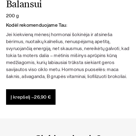
Balansui
200 g
Kodėl rekomenduojame Tau:
Jei kiekvieną mėnesį hormonai šokinėja ir atsineša
bėrimus, nuotaikų kalnelius, nenuspėjamą apetitą,
svyruojančią energiją, net skausmus, nereikėtų galvoti, kad
tokia ta moters dalia – mėtinis mišinys aprūpins kūną
medžiagomis, kurių labiausiai trūksta siekiant geros
savijautos viso ciklo metu. Hormonus puoselės: maca
šaknis, ašvaganda, B grupės vitaminai, liofilizuoti brokoliai.
Į krepšelį –
26,90
€