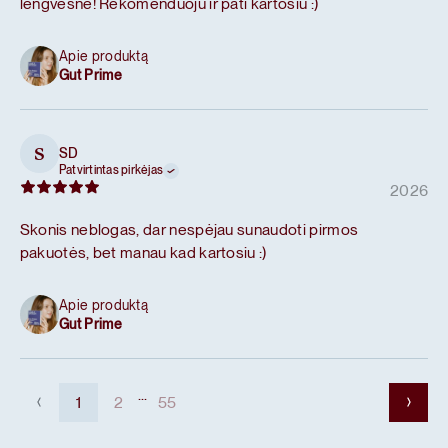
lengvesnė! Rekomenduoju ir pati kartosiu :)
Apie produktą
Gut Prime
SD
S
Patvirtintas pirkėjas
2026
Skonis neblogas, dar nespėjau sunaudoti pirmos
pakuotės, bet manau kad kartosiu :)
Apie produktą
Gut Prime
...
1
2
55