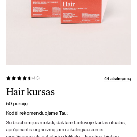
44 atsiliepimų
(4.5)
Hair kursas
50 porcijų
Kodėl rekomenduojame Tau:
Su biochemijos mokslų daktare Lietuvoje kurtas ritualas,
aprūpinantis organizmą jam reikalingiausiomis
medžiagomis iki pat plauko folikulo – keratinu, biotinu,