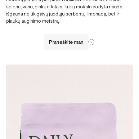
selenu, variu, cinku ir kitais, kurių mokslu įrodyta nauda
išgauna ne tik gaivų juodųjų serbentų limonadą, bet ir
plaukų auginimo meistrą.
Praneškite man