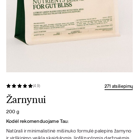
271 atsiliepimų
(4.9)
Žarnynui
200 g
Kodėl rekomenduojame Tau:
Natūrali ir minimalistinė mišinuko formulė palepins žarnyno
ir virškinimo veiklą skaidulomis, liofilizuotomis daržovėmis,