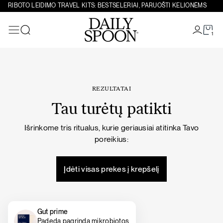
Eiti prie turinio
RIBOTO LEIDIMO TRAVEL KITS: BESTSELERIAI, PARUOŠTI KELIONĖMS
1
Paieška
REZULTATAI
Tau turėtų patikti
Išrinkome tris ritualus, kurie geriausiai atitinka Tavo
poreikius:
Įdėti visas prekes į krepšelį
Gut prime
Padeda pagrindą mikrobiotos