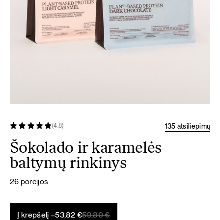
135 atsiliepimų
(4.8)
Šokolado ir karamelės
baltymų rinkinys
26 porcijos
Original
Current
Į krepšelį –
53,82
€
59,80
€