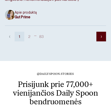
Apie produktą
Gut Prime
...
1
2
83
@DAILYSPOON.STORIES
Prisijunk prie 77,000+
vienijančios Daily Spoon
bendruomenės