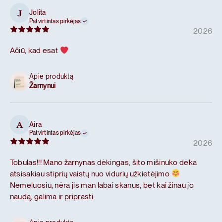
Jolita
J
Patvirtintas pirkėjas
2026
Ačiū, kad esat
Apie produktą
Žarnynui
Aira
A
Patvirtintas pirkėjas
2026
Tobulas!!! Mano žarnynas dėkingas, šito mišinuko dėka
atsisakiau stiprių vaistų nuo vidurių užkietėjimo
Nemeluosiu, nėra jis man labai skanus, bet kai žinau jo
naudą, galima ir priprasti.