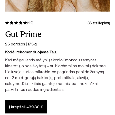
136 atsiliepimų
(4.9)
Gut Prime
25 porcijos | 175 g
Kodėl rekomenduojame Tau:
Kad mėgaujantis mėlynių skonio limonadu žarnynas
klestėtų, o oda švytėtų – su biochemijos mokslų daktare
Lietuvoje kurtas mikrobiotos pagrindas papildo žarnyną
net 2 mlrd. gerųjų bakterijų, prebiotikais, alaviju,
saldymedžiu ir kitais gamtoje rastais, bet moksliškai
patvirtintos naudos ingredientais.
Į krepšelį –
39,80
€