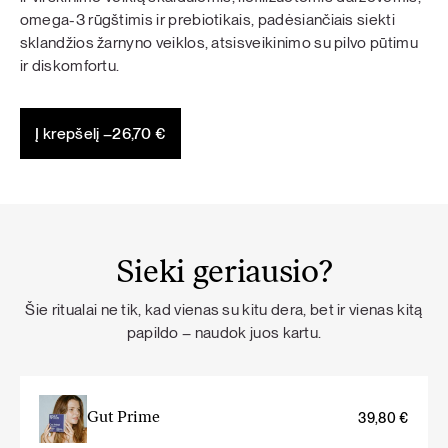
omega-3 rūgštimis ir prebiotikais, padėsiančiais siekti
sklandžios žarnyno veiklos, atsisveikinimo su pilvo pūtimu
ir diskomfortu.
Į krepšelį –
26,70
€
Sieki geriausio?
Šie ritualai ne tik, kad vienas su kitu dera, bet ir vienas kitą
papildo – naudok juos kartu.
Gut Prime
39,80
€