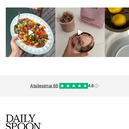
atsiliepimai 65
·
4.8