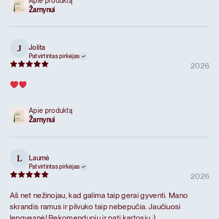
Apie produktą
Žarnynui
Jolita
J
Patvirtintas pirkėjas
2026
Apie produktą
Žarnynui
Laumė
L
Patvirtintas pirkėjas
2026
Aš net nežinojau, kad galima taip gerai gyventi. Mano
skrandis ramus ir pilvuko taip nebepučia. Jaučiuosi
lengvesnė! Rekomenduoju ir pati kartosiu :)