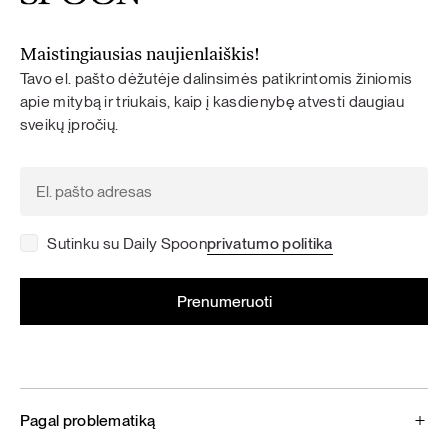
Maistingiausias naujienlaiškis!
Tavo el. pašto dėžutėje dalinsimės patikrintomis žiniomis
apie mitybą ir triukais, kaip į kasdienybę atvesti daugiau
sveikų įpročių.
Sutinku su Daily Spoon
privatumo politika
Pagal problematiką