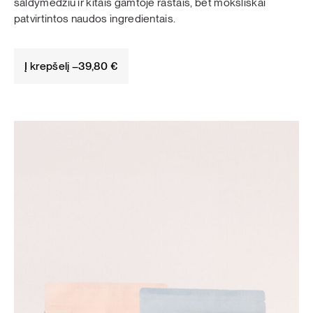
saldymedžiu ir kitais gamtoje rastais, bet moksliškai
patvirtintos naudos ingredientais.
Į krepšelį –
39,80
€