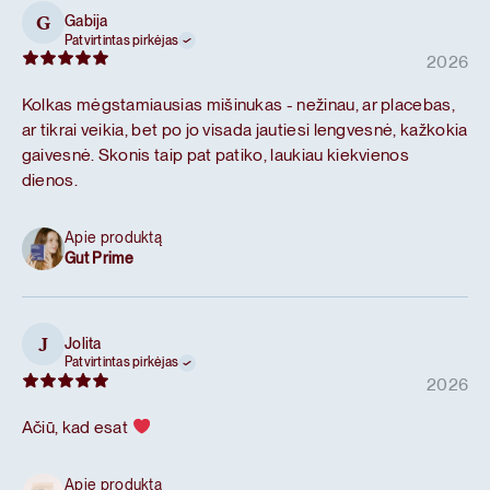
Gabija
G
Patvirtintas pirkėjas
2026
Kolkas mėgstamiausias mišinukas - nežinau, ar placebas,
ar tikrai veikia, bet po jo visada jautiesi lengvesnė, kažkokia
gaivesnė. Skonis taip pat patiko, laukiau kiekvienos
dienos.
Apie produktą
Gut Prime
Jolita
J
Patvirtintas pirkėjas
2026
Ačiū, kad esat
Apie produktą