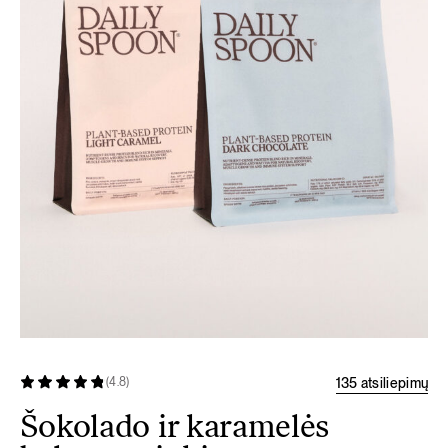
135 atsiliepimų
(4.8)
Šokolado ir karamelės