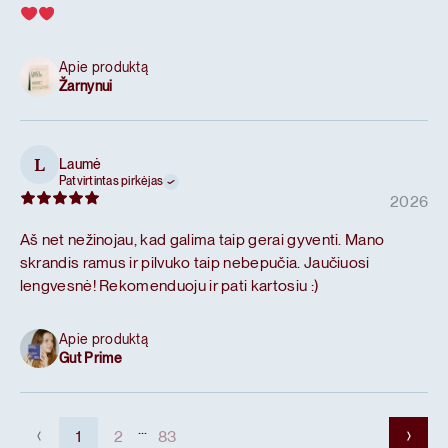
Apie produktą
Žarnynui
Laumė
L
Patvirtintas pirkėjas
2026
Aš net nežinojau, kad galima taip gerai gyventi. Mano
skrandis ramus ir pilvuko taip nebepučia. Jaučiuosi
lengvesnė! Rekomenduoju ir pati kartosiu :)
Apie produktą
Gut Prime
...
1
2
83