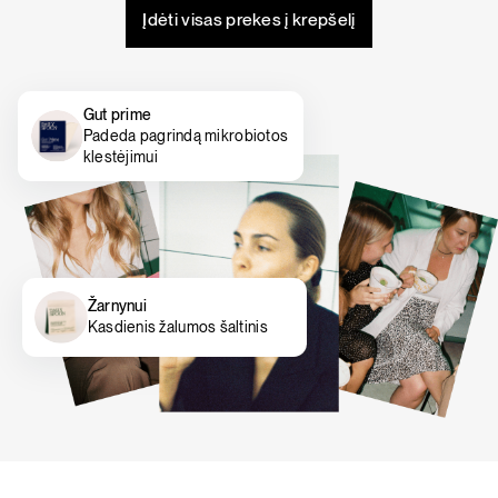
Įdėti visas prekes į krepšelį
Gut prime
Padeda pagrindą mikrobiotos
klestėjimui
Žarnynui
Kasdienis žalumos šaltinis