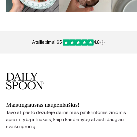
atsiliepimai 65
·
4.8
Maistingiausias naujienlaiškis!
Tavo el. pašto dėžutėje dalinsimės patikrintomis žiniomis
apie mitybą ir triukais, kaip į kasdienybę atvesti daugiau
sveikų įpročių.