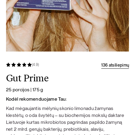
136 atsiliepimų
(4.9)
Gut Prime
25 porcijos | 175 g
Kodėl rekomenduojame Tau:
Kad mėgaujantis mėlynių skonio limonadu žarnynas
klestėtų, o oda švytėtų – su biochemijos mokslų daktare
Lietuvoje kurtas mikrobiotos pagrindas papildo žarnyną
net 2 mlrd. gerųjų bakterijų, prebiotikais, alaviju,