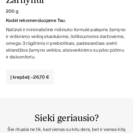
Žarnynui
200 g
Kodėl rekomenduojame Tau:
Natūrali ir minimalistinė mišinuko formulė palepins žarnyno
ir virškinimo veiklą skaidulomis, liofilizuotomis daržovėmis,
omega-3 rūgštimis ir prebiotikais, padėsiančiais siekti
sklandžios žarnyno veiklos, atsisveikinimo su pilvo pūtimu
ir diskomfortu.
Į krepšelį –
26,70
€
Sieki geriausio?
Šie ritualai ne tik, kad vienas su kitu dera, bet ir vienas kitą