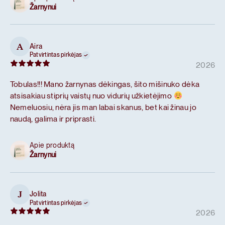
Žarnynui
Aira
A
Patvirtintas pirkėjas
2026
Tobulas!!! Mano žarnynas dėkingas, šito mišinuko dėka
atsisakiau stiprių vaistų nuo vidurių užkietėjimo
Nemeluosiu, nėra jis man labai skanus, bet kai žinau jo
naudą, galima ir priprasti.
Apie produktą
Žarnynui
Jolita
J
Patvirtintas pirkėjas
2026