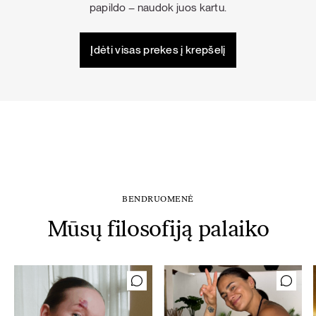
papildo – naudok juos kartu.
Įdėti visas prekes į krepšelį
BENDRUOMENĖ
Mūsų filosofiją palaiko