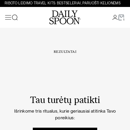
Eiti prie turinio
RIBOTO LEIDIMO TRAVEL KITS: BESTSELERIAI, PARUOŠTI KELIONĖMS
1
Paieška
REZULTATAI
Tau turėtų patikti
Išrinkome tris ritualus, kurie geriausiai atitinka Tavo
poreikius: