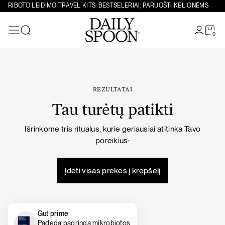
Eiti prie turinio
RIBOTO LEIDIMO TRAVEL KITS: BESTSELERIAI, PARUOŠTI KELIONĖMS
0
Paieška
REZULTATAI
Tau turėtų patikti
Išrinkome tris ritualus, kurie geriausiai atitinka Tavo
poreikius:
Įdėti visas prekes į krepšelį
Gut prime
Padeda pagrindą mikrobiotos