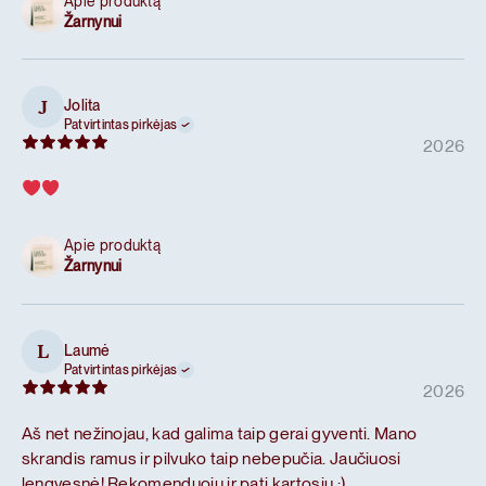
Apie produktą
Žarnynui
Jolita
J
Patvirtintas pirkėjas
2026
Apie produktą
Žarnynui
Laumė
L
Patvirtintas pirkėjas
2026
Aš net nežinojau, kad galima taip gerai gyventi. Mano
skrandis ramus ir pilvuko taip nebepučia. Jaučiuosi
lengvesnė! Rekomenduoju ir pati kartosiu :)