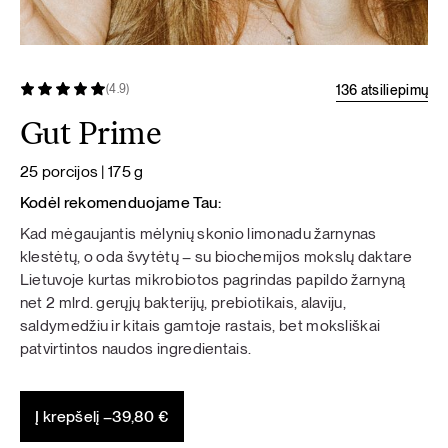
136 atsiliepimų
(4.9)
Gut Prime
25 porcijos | 175 g
Kodėl rekomenduojame Tau:
Kad mėgaujantis mėlynių skonio limonadu žarnynas
klestėtų, o oda švytėtų – su biochemijos mokslų daktare
Lietuvoje kurtas mikrobiotos pagrindas papildo žarnyną
net 2 mlrd. gerųjų bakterijų, prebiotikais, alaviju,
saldymedžiu ir kitais gamtoje rastais, bet moksliškai
patvirtintos naudos ingredientais.
Į krepšelį –
39,80
€