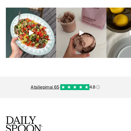
atsiliepimai 65
·
4.8