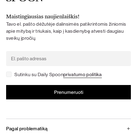
Maistingiausias naujienlaiškis!
Tavo el. pašto dėžutėje dalinsimės patikrintomis žiniomis
apie mitybą ir triukais, kaip į kasdienybę atvesti daugiau
sveikų įpročių.
Sutinku su Daily Spoon
privatumo politika
Pagal problematiką