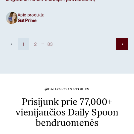
Apie produktą
Gut Prime
...
1
2
83
@DAILYSPOON.STORIES
Prisijunk prie 77,000+
vienijančios Daily Spoon
bendruomenės