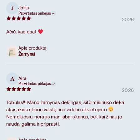
Jolita
J
Patvirtintas pirkėjas
2026
Ačiū, kad esat
Apie produktą
Žarnynui
Aira
A
Patvirtintas pirkėjas
2026
Tobulas!!! Mano žarnynas dėkingas, šito mišinuko dėka
atsisakiau stiprių vaistų nuo vidurių užkietėjimo
Nemeluosiu, nėra jis man labai skanus, bet kai žinau jo
naudą, galima ir priprasti.