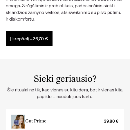
omega-3 rūgštimis ir prebiotikais, padėsiančiais siekti
sklandžios žarnyno veiklos, atsisveikinimo su pilvo pūtimu
ir diskomfortu.
Į krepšelį –
26,70
€
Sieki geriausio?
Šie ritualai ne tik, kad vienas su kitu dera, bet ir vienas kitą
papildo – naudok juos kartu.
Gut Prime
39,80
€