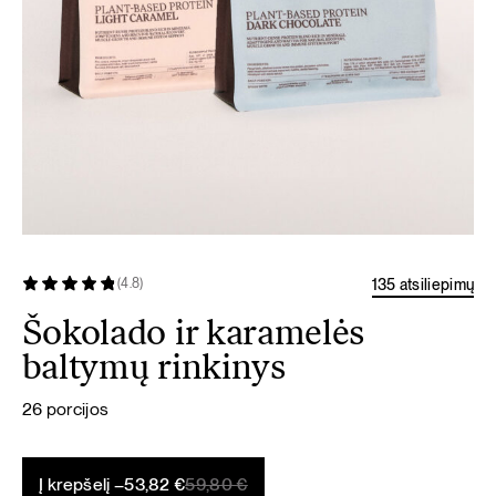
135 atsiliepimų
(4.8)
Šokolado ir karamelės
baltymų rinkinys
26 porcijos
Original
Current
Į krepšelį –
53,82
€
59,80
€