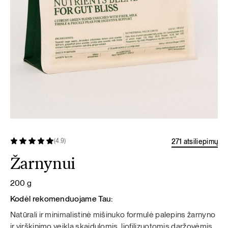
271 atsiliepimų
(4.9)
Žarnynui
200 g
Kodėl rekomenduojame Tau:
Natūrali ir minimalistinė mišinuko formulė palepins žarnyno
ir virškinimo veiklą skaidulomis, liofilizuotomis daržovėmis,