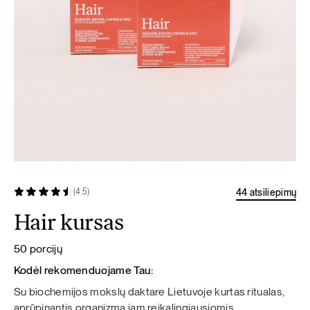
44 atsiliepimų
(4.5)
Hair kursas
50 porcijų
Kodėl rekomenduojame Tau:
Su biochemijos mokslų daktare Lietuvoje kurtas ritualas,
aprūpinantis organizmą jam reikalingiausiomis