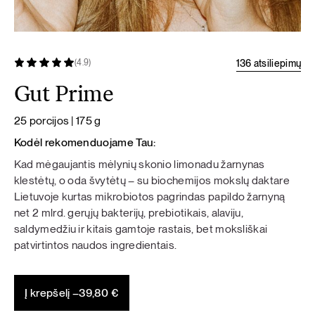
136 atsiliepimų
(4.9)
Gut Prime
25 porcijos | 175 g
Kodėl rekomenduojame Tau:
Kad mėgaujantis mėlynių skonio limonadu žarnynas
klestėtų, o oda švytėtų – su biochemijos mokslų daktare
Lietuvoje kurtas mikrobiotos pagrindas papildo žarnyną
net 2 mlrd. gerųjų bakterijų, prebiotikais, alaviju,
saldymedžiu ir kitais gamtoje rastais, bet moksliškai
patvirtintos naudos ingredientais.
Į krepšelį –
39,80
€