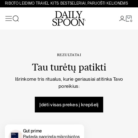
Eiti prie turinio
RIBOTO LEIDIMO TRAVEL KITS: BESTSELERIAI, PARUOŠTI KELIONĖMS
0
Paieška
REZULTATAI
Tau turėtų patikti
Išrinkome tris ritualus, kurie geriausiai atitinka Tavo
poreikius:
Įdėti visas prekes į krepšelį
Gut prime
Padeda pagrindą mikrobiotos