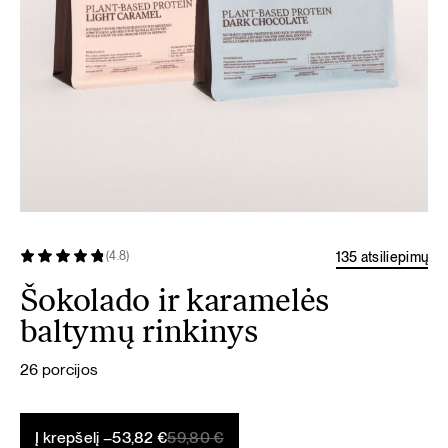
135 atsiliepimų
(4.8)
Šokolado ir karamelės
baltymų rinkinys
26 porcijos
Original
Current
Į krepšelį –
53,82
€
59,80
€