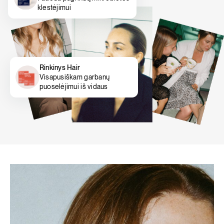
klestėjimui
Rinkinys Hair
Visapusiškam garbanų
puoselėjimui iš vidaus