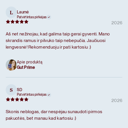
Laumė
L
Patvirtintas pirkėjas
2026
Aš net nežinojau, kad galima taip gerai gyventi. Mano
skrandis ramus ir pilvuko taip nebepučia. Jaučiuosi
lengvesnė! Rekomenduoju ir pati kartosiu :)
Apie produktą
Gut Prime
SD
S
Patvirtintas pirkėjas
2026
Skonis neblogas, dar nespėjau sunaudoti pirmos
pakuotės, bet manau kad kartosiu :)