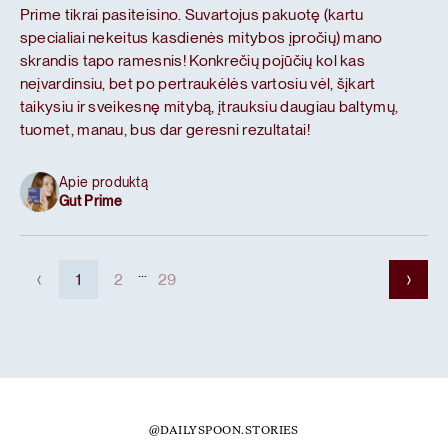
Prime tikrai pasiteisino. Suvartojus pakuotę (kartu
specialiai nekeitus kasdienės mitybos įpročių) mano
skrandis tapo ramesnis! Konkrečių pojūčių kol kas
neįvardinsiu, bet po pertraukėlės vartosiu vėl, šįkart
taikysiu ir sveikesnę mitybą, įtrauksiu daugiau baltymų,
tuomet, manau, bus dar geresni rezultatai!
Apie produktą
Gut Prime
...
1
2
29
@DAILYSPOON.STORIES