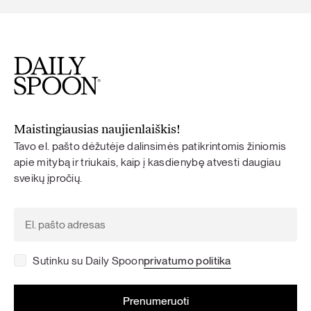
Maistingiausias naujienlaiškis!
Tavo el. pašto dėžutėje dalinsimės patikrintomis žiniomis
apie mitybą ir triukais, kaip į kasdienybę atvesti daugiau
sveikų įpročių.
Sutinku su Daily Spoon
privatumo politika