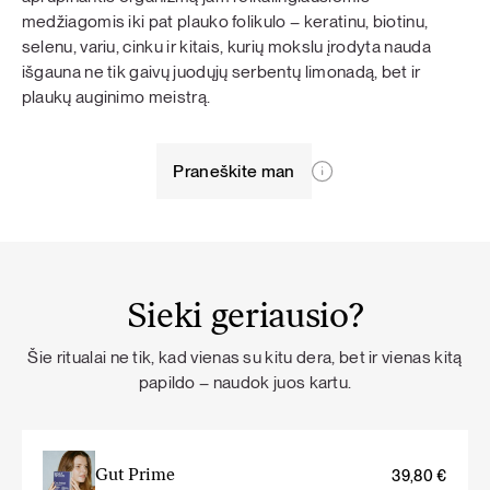
medžiagomis iki pat plauko folikulo – keratinu, biotinu,
selenu, variu, cinku ir kitais, kurių mokslu įrodyta nauda
išgauna ne tik gaivų juodųjų serbentų limonadą, bet ir
plaukų auginimo meistrą.
Praneškite man
Sieki geriausio?
Šie ritualai ne tik, kad vienas su kitu dera, bet ir vienas kitą
papildo – naudok juos kartu.
Gut Prime
39,80
€